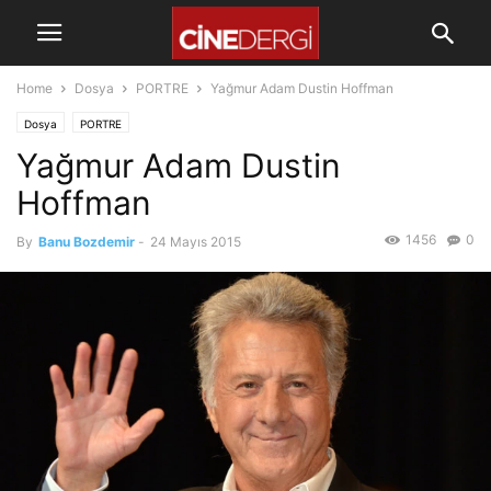
Home
Dosya
PORTRE
Yağmur Adam Dustin Hoffman
Dosya
PORTRE
Yağmur Adam Dustin
Hoffman
1456
0
By
Banu Bozdemir
-
24 Mayıs 2015