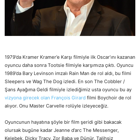
1979’da Kramer Kramer’e Karşı filmiyle ilk Oscar’ını kazanan
oyuncu daha sonra Tootsie filmiyle karşımıza çıktı. Oyuncu
1989’da Bary Levinson imzalı Rain Man de rol aldı, bu filmi
Sleepers ve Wag The Dog izledi. En son The Cobbler /
Şans Ayağıma Geldi filmiyle izlediğimiz usta oyuncu bu ay
vizyona girecek olan François Girard
filmi Boychoir de rol
alıyor. Onu Master Carvelle rolüyle izleyeceğiz.
Oyuncunun hayatına şöyle bir film şeridi gibi bakacak
olursak bugüne kadar Jeanne d’arc The Messenger,
Kelebek, Dicky Tracy, Zor Baba ve Dünür, Talihsiz