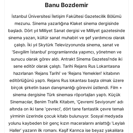
Banu Bozdemir
İstanbul Üniversitesi İletişim Fakültesi Gazetecilik Bölümü
mezunu. Sinema yazarlığına Klaket sinema dergisinde
başladı. Dört yıl Milliyet Sanat dergisi ve Milliyet gazetesinde
sinema yazarı, kültür sanat muhabiri ve şef yardımcısı olarak
çalıştı. İki yıl Skytürk Televizyonunda sinema, sanat ve
‘Sevgilim İstanbul’ programlarında yapımcı, yönetmen ve
sunucu olarak görev aldı. Antrakt Sinema Gazetesi’nde iki
sene editör olarak çalıştı. Tarihi Rejans Rus Lokantasına
hazırlanan ‘Rejans Tarihi’ ve ‘Rejans Yemekleri’ kitabının
editörlüğünü yaptı. Rejans Rus lokantası başta olmak üzere
birçok şirketin basın danışmanlığı görevini üstlendi. Film +
sinema dergisine Türk sineması röportajları yaptı. Küçük
Sinemacılar, Benim Trafik Kitabım, 'Çevremi Seviyorum' adı
altında on iki tane ‘çevreci’, dört tane fantastik çevre temalı
yirminin üzerinde çocuk kitabı bulunuyor. Sosyal medyada
yolunu kaybeden bir genç kızın maceralarını anlattığı ‘Leylalı
Haller’ yazarın ilk romanı. Kaşif Karınca ise beyaz yakalılara