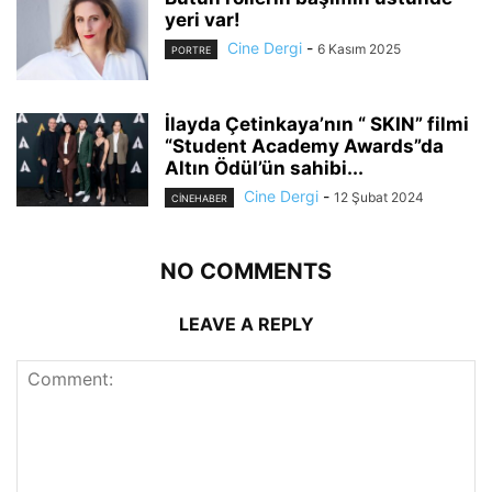
yeri var!
Cine Dergi
-
6 Kasım 2025
PORTRE
İlayda Çetinkaya’nın “ SKIN” filmi
“Student Academy Awards”da
Altın Ödül’ün sahibi...
Cine Dergi
-
12 Şubat 2024
CINEHABER
NO COMMENTS
LEAVE A REPLY