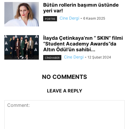
Bütün rollerin başımın üstünde
yeri var!
Cine Dergi
-
6 Kasım 2025
PORTRE
İlayda Çetinkaya’nın “ SKIN” filmi
“Student Academy Awards”da
Altın Ödül’ün sahibi...
Cine Dergi
-
12 Şubat 2024
CINEHABER
NO COMMENTS
LEAVE A REPLY