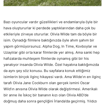
Bazı oyuncular vardır güzellikleri ve endamlarıyla öyle bir
hava oluştururlar ki perdede yaptıklarından daha çok bu
etkileriyle zirveye otururlar. Olivia Wilde tam da böyle bir
isim. Oynadığı filmlere baktığınızda öyle ahım şahım bir
yapım görmüyorsunuz. Alpha Dog, In Time, Kovboylar ve
Uzaylılar gibi orta karar filmlerde yer almış. Ama sanki hep
hafızalarda muhteşem filmlerde oynamış gibi bir his
yanatıyor insanda Olivia Wilde. Özel hayatına baktığımızda
da aynı şey söz konusu. Bu sayfalara konuk ettiğimiz
isimlerin birçok ilginç hikayesi vardı. Ama Wilde’ın en ilginç
tarafı Olivia Jane Cockburn olan gerçek ismini Oscar
Wild’ın anısına Olivia Wilde olarak değiştirmesi. Amerikalı
bir anne ile İskoç bir bananın kızı olan Olivia ABD’de
doğmuş daha sonra gençliğini İrlanda’da geçirmiş. Yıldızı