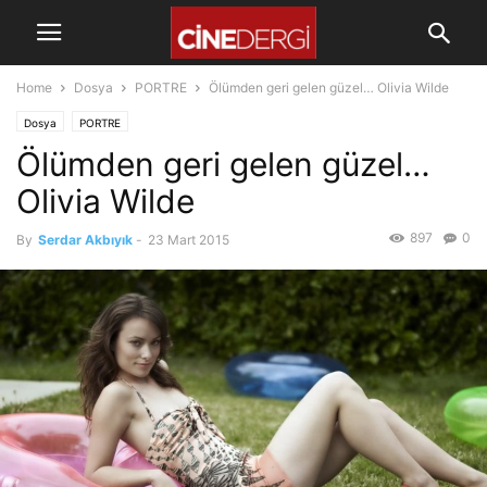
Home
Dosya
PORTRE
Ölümden geri gelen güzel… Olivia Wilde
Dosya
PORTRE
Ölümden geri gelen güzel…
Olivia Wilde
897
0
By
Serdar Akbıyık
-
23 Mart 2015