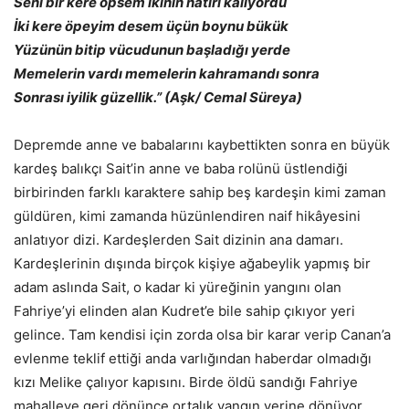
Seni bir kere öpsem ikinin hatırı kalıyordu
İki kere öpeyim desem üçün boynu bükük
Yüzünün bitip vücudunun başladığı yerde
Memelerin vardı memelerin kahramandı sonra
Sonrası iyilik güzellik.” (Aşk/ Cemal Süreya)
Depremde anne ve babalarını kaybettikten sonra en büyük
kardeş balıkçı Sait’in anne ve baba rolünü üstlendiği
birbirinden farklı karaktere sahip beş kardeşin kimi zaman
güldüren, kimi zamanda hüzünlendiren naif hikâyesini
anlatıyor dizi. Kardeşlerden Sait dizinin ana damarı.
Kardeşlerinin dışında birçok kişiye ağabeylik yapmış bir
adam aslında Sait, o kadar ki yüreğinin yangını olan
Fahriye’yi elinden alan Kudret’e bile sahip çıkıyor yeri
gelince. Tam kendisi için zorda olsa bir karar verip Canan’a
evlenme teklif ettiği anda varlığından haberdar olmadığı
kızı Melike çalıyor kapısını. Birde öldü sandığı Fahriye
mahalleye geri dönünce ortalık yangın yerine dönüyor.