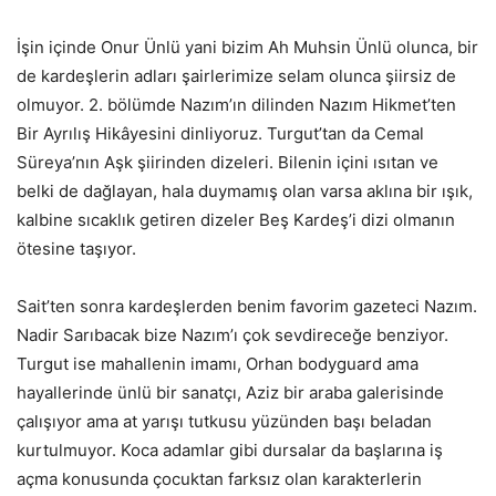
İşin içinde Onur Ünlü yani bizim Ah Muhsin Ünlü olunca, bir
de kardeşlerin adları şairlerimize selam olunca şiirsiz de
olmuyor. 2. bölümde Nazım’ın dilinden Nazım Hikmet’ten
Bir Ayrılış Hikâyesini dinliyoruz. Turgut’tan da Cemal
Süreya’nın Aşk şiirinden dizeleri. Bilenin içini ısıtan ve
belki de dağlayan, hala duymamış olan varsa aklına bir ışık,
kalbine sıcaklık getiren dizeler Beş Kardeş’i dizi olmanın
ötesine taşıyor.
Sait’ten sonra kardeşlerden benim favorim gazeteci Nazım.
Nadir Sarıbacak bize Nazım’ı çok sevdireceğe benziyor.
Turgut ise mahallenin imamı, Orhan bodyguard ama
hayallerinde ünlü bir sanatçı, Aziz bir araba galerisinde
çalışıyor ama at yarışı tutkusu yüzünden başı beladan
kurtulmuyor. Koca adamlar gibi dursalar da başlarına iş
açma konusunda çocuktan farksız olan karakterlerin