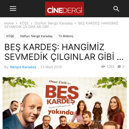
Home
KÖŞE
Dizifun: Nergiz Karadaş
BEŞ KARDEŞ: HANGİMİZ
SEVMEDİK ÇILGINLAR GİBİ …
KÖŞE
Dizifun: Nergiz Karadaş
TV Bölümü
BEŞ KARDEŞ: HANGİMİZ
SEVMEDİK ÇILGINLAR GİBİ …
1263
0
By
Nergiz Karadaş
-
23 Mart 2015