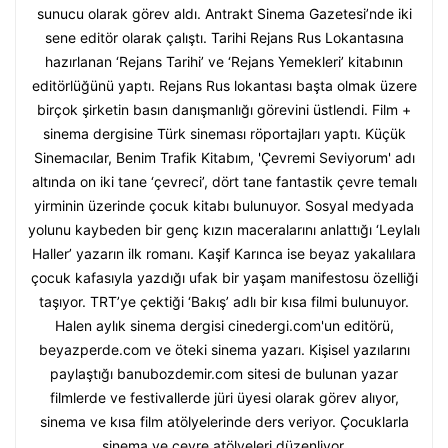
sunucu olarak görev aldı. Antrakt Sinema Gazetesi’nde iki
sene editör olarak çalıştı. Tarihi Rejans Rus Lokantasına
hazırlanan ‘Rejans Tarihi’ ve ‘Rejans Yemekleri’ kitabının
editörlüğünü yaptı. Rejans Rus lokantası başta olmak üzere
birçok şirketin basın danışmanlığı görevini üstlendi. Film +
sinema dergisine Türk sineması röportajları yaptı. Küçük
Sinemacılar, Benim Trafik Kitabım, 'Çevremi Seviyorum' adı
altında on iki tane ‘çevreci’, dört tane fantastik çevre temalı
yirminin üzerinde çocuk kitabı bulunuyor. Sosyal medyada
yolunu kaybeden bir genç kızın maceralarını anlattığı ‘Leylalı
Haller’ yazarın ilk romanı. Kaşif Karınca ise beyaz yakalılara
çocuk kafasıyla yazdığı ufak bir yaşam manifestosu özelliği
taşıyor. TRT’ye çektiği ‘Bakış’ adlı bir kısa filmi bulunuyor.
Halen aylık sinema dergisi cinedergi.com'un editörü,
beyazperde.com ve öteki sinema yazarı. Kişisel yazılarını
paylaştığı banubozdemir.com sitesi de bulunan yazar
filmlerde ve festivallerde jüri üyesi olarak görev alıyor,
sinema ve kısa film atölyelerinde ders veriyor. Çocuklarla
sinema ve çevre atölyeleri düzenliyor.