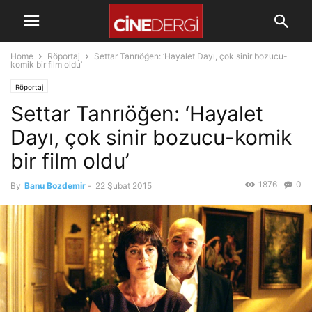
Home
Röportaj
Settar Tanrıöğen: ‘Hayalet Dayı, çok sinir bozucu-
komik bir film oldu’
Röportaj
Settar Tanrıöğen: ‘Hayalet
Dayı, çok sinir bozucu-komik
bir film oldu’
1876
0
By
Banu Bozdemir
-
22 Şubat 2015