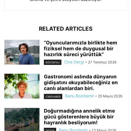
RELATED ARTICLES
“Oyuncularımızla birlikte hem
fiziksel hem de duygusal bir
hazırlık süreci yürüttük”
Cine Dergi
-
27 Temmuz 2026
RÖPORTAJ
Gastronomi aslında dünyanın
gidişatını okuyabileceğiniz en
canlı alanlardan biri.
Banu Bozdemir
-
25 Mayıs 2026
CINEHABER
Doğurmadığına annelik etme
gücü gösterenlere büyük bir
hayranlık besliyorum!
Banu Bozdemir
-
13 Mayıs 2026
DOSYA