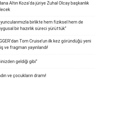
ana Altın Koza’da jüriye Zuhal Olcay başkanlık
decek
yuncularımızla birlikte hem fiziksel hem de
ygusal bir hazırlık süreci yürüttük”
GGER’dan Tom Cruise’un ilk kez göründüğü yeni
iş ve fragman yayınlandı!
çinizden geldiği gibi”
dın ve çocukların dramı!