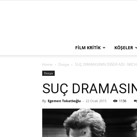
FILM KRITIK
KÖŞELER
Home
Dosya
SUÇ DRAMASININ DİĞER ADI : MIC
Dosya
SUÇ DRAMASIN
By
Egemen Tokatlıoğlu
-
22 Ocak 2015
1136