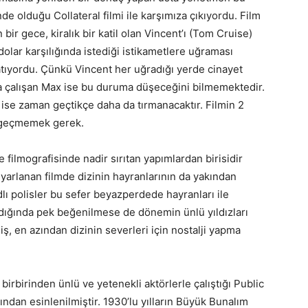
 olduğu Collateral filmi ile karşımıza çıkıyordu. Film
ir gece, kiralık bir katil olan Vincent’ı (Tom Cruise)
lar karşılığında istediği istikametlere uğraması
latıyordu. Çünkü Vincent her uğradığı yerde cinayet
a çalışan Max ise bu duruma düşeceğini bilmemektedir.
i ise zaman geçtikçe daha da tırmanacaktır. Filmin 2
es geçmemek gerek.
 filmografisinde nadir sırıtan yapımlardan birisidir
yarlanan filmde dizinin hayranlarının da yakından
lı polisler bu sefer beyazperdede hayranları ile
ldığında pek beğenilmese de dönemin ünlü yıldızları
iş, en azından dizinin severleri için nostalji yapma
irbirinden ünlü ve yetenekli aktörlerle çalıştığı Public
ından esinlenilmiştir. 1930’lu yılların Büyük Bunalım