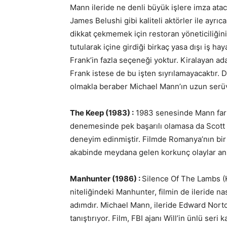
Mann ileride ne denli büyük işlere imza ata
James Belushi gibi kaliteli aktörler ile ayrıc
dikkat çekmemek için restoran yöneticiliğini
tutularak içine girdiği birkaç yasa dışı iş ha
Frank’in fazla seçeneği yoktur. Kiralayan ad
Frank istese de bu işten sıyrılamayacaktır. 
olmakla beraber Michael Mann’ın uzun serüve
The Keep (1983) :
1983 senesinde Mann farkl
denemesinde pek başarılı olamasa da Scott Gl
deneyim edinmiştir. Filmde Romanya’nın bir
akabinde meydana gelen korkunç olaylar anl
Manhunter (1986) :
Silence Of The Lambs (K
niteliğindeki Manhunter, filmin de ileride na
adımdır. Michael Mann, ileride Edward Norton
tanıştırıyor. Film, FBI ajanı Will’in ünlü seri k