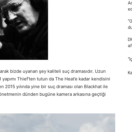
Ad
e
“O
du
DI
af
“İ
ak bizde uyanan şey kaliteli suç dramasıdır. Uzun
Ka
1 yapımı Thief’ten tutun da The Heat’e kadar kendisini
n 2015 yılında yine bir suç draması olan Blackhat ile
a yönetmenin dünden bugüne kamera arkasına geçtiği