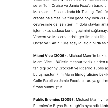
sefer Tom Cruise ve Jamie Foxx’un başrolünde
Max (Jamie Foxx) adında bir Taksi şoförünün b
arabasına alması ve tüm gece boyunca 700 do
çevresinde gelişen gerilim dolu olayları an
işlemekte, sadece kendi geçimini sağlamay
Vincent ve Max arasındaki gerilim dolu ilişk
Oscar ve 1 Altın Küre adaylığı aldığını da 
Miami Vice (2006)
: Michael Mann’in beklide
Miami Vice… 80’lerin meşhur tv dizisinden u
tanıdığı Sonny Crockett ve Ricardo Tubbs ad
buluşmuştur. Film Mann filmografisine bakı
Colin Farell ve Jamie Foxx’u bir araya getirm
fırsatı sunmuştur.
Public Enemies (2009)
: Michael Mann yine b
Enemies’te Bryan Burrough’in aynı adlı kitab