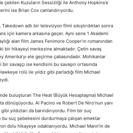
 çekilen Kuzuların Sessizliği ile Anthony Hopkins’e
erini ise Brian Cox canlandırıyordu.
. Takedown adlı bir televizyon filmi sıkıştırdıktan sonra
ans için kamera arkasına geçer. Aynı sene 1 Akademi
adaylığı alan film James Fenimore Cooper’ın romanından
ki bir hikayeyi merkezine almaktadır. Çetin savaş
uzey Amerika’yı ele geçirme çabasındadır. Mohikanlar
i bir savaşçı ise kendisini bu savaşın ortasında
awkeye rolü ile yıldız gibi parladığı film Michael
eydi.
filmde buluşturan The Heat (Büyük Hesaplaşma) Michael
ıta dönüşüyordu. Al Pacino ve Robert De Niro’nun yanı
ibi yıldızları da barındırıyordu. Film bir suç
le bu suç şebekesini durdurmaya çalışan emektar
iyon dolu hikayeye odaklanıyordu. Michael Mann’in de