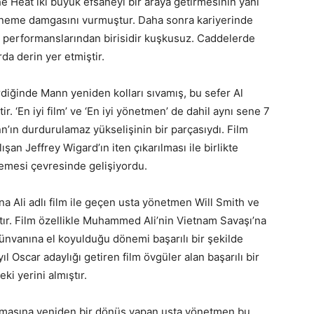
The Heat iki büyük efsaneyi bir araya getirmesinin yanı
döneme damgasını vurmuştur. Daha sonra kariyerinde
i performanslarından birisidir kuşkusuz. Caddelerde
rda derin yer etmiştir.
diğinde Mann yeniden kolları sıvamış, bu sefer Al
r. ‘En iyi film’ ve ‘En iyi yönetmen’ de dahil aynı sene 7
n’ın durdurulamaz yükselişinin bir parçasıydı. Film
şan Jeffrey Wigard’ın iten çıkarılması ile birlikte
stemesi çevresinde gelişiyordu.
a Ali adlı film ile geçen usta yönetmen Will Smith ve
ştır. Film özellikle Muhammed Ali’nin Vietnam Savaşı’na
ünvanına el koyulduğu dönemi başarılı bir şekilde
ıl Oscar adaylığı getiren film övgüler alan başarılı bir
ki yerini almıştır.
masına yeniden bir dönüş yapan usta yönetmen bu