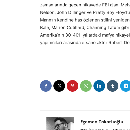
zamanlarında geçen hikayede FBI ajanı Melv
Nelson, John Dillinger ve Pretty Boy Floyd’
Mann’ın kendine has özlenen stilini yenide
Bale, Marion Cotillard, Channing Tatum gibi b
Amerika’nın 30-40’lı yıllardaki mafya hikayele
yapımcıları arasında efsane aktör Robert De
Egemen Tokatlıoğlu