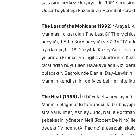
çabasını merkeze koyuyordu. 1991 senesinde
Oscar heykelciği kazandıran Hannibal karakt
The Last of the Mohicans (1992) :
Araya L.A
Mann asıl çıkışı olan The Last Of The Mohic
adaylığı, 1 Altın Küre adaylığı ve 7 BAFTA 
uyarlanmıştır. 18. Yüzyılda Kuzey Amerika’da
yıllarında Fransız ve İngiliz askerlerinin K
tarafından büyütülen Hawkeye adlı Kızılderil
bulacaktır. Başrolünde Daniel Day-Lewis’in H
Mann’in kendi stilini de iyice belirler nitelikt
The Heat (1995) :
İki büyük efsaneyi aynı 
Mann’in olağanüstü tecrübesi ile bir başyap
sıra Val Kilmer, Ashley Judd, Natlie Portman g
şebekesini yöneten Neil (Robert De Niro) i
dedektif Vincent (Al Pacino) arasındaki aks