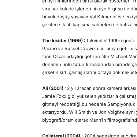
en iyi filmlerinden birisi olarak gösterilen 
sıra harikulade işlenen hikaye örgüsü ile 
büyük düşüş yaşayan Val Kilmer’ın ise en iy
çekilen silahlı kapışma sahneleri ile hafızala
The Insider (1999) :
Takvimler 1999’u göster
Pacino ve Russel Crowe’u bir araya getirmişti
tane Oscar adaylığı getiren film Michael Man
dönemin ünlü tütün firmalarından birinde çalı
şirketin kirli çamaşırlarını ortaya dökmek i
Ali (2001) :
2 yıl aradan sonra kamera arkasın
Jamie Foxx gibi yükselen yıldızlarla çalışmı
gitmeyi reddettiği bu nedenle Şampiyonluk 
aktarıyordu. Will Smith ve Jon Voight’e aynı y
biyografi/dram olarak Mann’in filmografisinde
Collateral (2004)
: 2004 senesinde suç dra