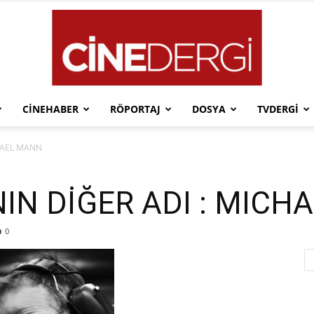
CINEHABER
RÖPORTAJ
DOSYA
TVDERGI
Cinedergi
HAEL MANN
IN DİĞER ADI : MICH
0