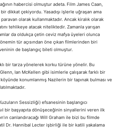
cağının habercisi olmuştur adeta. Film James Caan,
a bir dikkat çekiyordu. Yasadışı işlerle uğraşan ama
 paravan olarak kullanmaktadır. Ancak kiralık olarak
yatını tehlikeye atacak niteliktedir. Zamanla yarışan
amlar da oldukça çetin ceviz mafya üyeleri olunca
Dönemin tür açısından öne çıkan filmlerinden biri
ninin de başlangıç bileti olmuştur.
ı bir tarza yönelerek korku türüne yönelir. Bu
enn, Ian McKellen gibi isimlerle çalışarak farklı bir
 köyünde konumlanmış Nazilerin bir tapınak bulması ve
atılmaktadır.
uzuların Sessizliği) efsanesinin başlangıcı
sıl bir başyapıta dönüşeceğinin sinyallerini veren ilk
’ın canlandıracağı Will Graham ile bizi bu filmde
atil Dr. Hannibal Lecter işbirliği ile bir katili yakalama