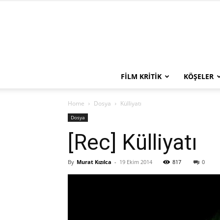
FILM KRITIK
KÖŞELER
Home
Dosya
Külliyatı
Dosya
[Rec] Külliyatı
By
Murat Kızılca
-
19 Ekim 2014
817
0