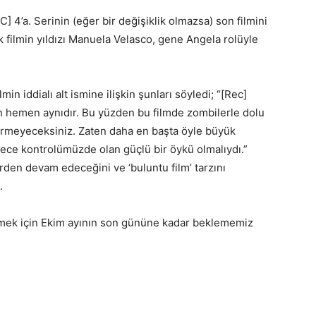
] 4’a. Serinin (eğer bir değişiklik olmazsa) son filmini
 filmin yıldızı Manuela Velasco, gene Angela rolüyle
min iddialı alt ismine ilişkin şunları söyledi; “[Rec]
en hemen aynıdır. Bu yüzden bu filmde zombilerle dolu
örmeyeceksiniz. Zaten daha en başta öyle büyük
dece kontrolümüzde olan güçlü bir öykü olmalıydı.”
erden devam edeceğini ve ‘buluntu film’ tarzını
.
rmek için Ekim ayının son gününe kadar beklememiz