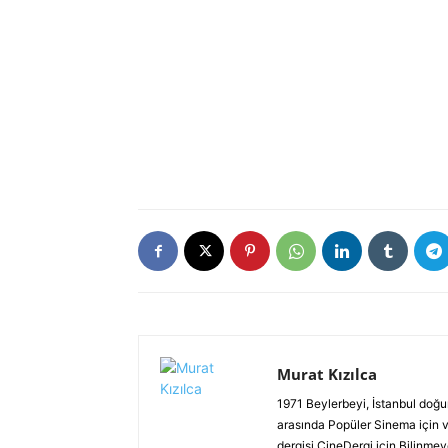
Murat Kızılca
1971 Beylerbeyi, İstanbul doğu
arasında Popüler Sinema için vi
dergisi CineDergi için Bilinmey