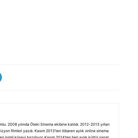
mlu. 2008 yılında Öteki Sinema ekibine katıldı. 2012-2013 yılları
zyon filmleri yazdı. Kasım 2013’ten itibaren aylık online sinema
en isimli köşeyi hazırlıyor. Kasım 2014’ten beri aylık kültür sanat