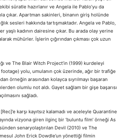
ye ekibi süratle hazırlanır ve Angela ile Pablo’yu da
la çıkar. Apartman sakinleri, binanın giriş holünde
ığlık sesleri hakkında tartışmaktadır. Angela ve Pablo,
ber yaşlı kadının dairesine çıkar. Bu arada olay yerine
 alarak mühürler. İşlerin çığırından çıkması çok uzun
ğı ve The Blair Witch Project’in (1999) kurdeleyi
d footage) yolu, umulanın çok üzerinde, ağır bir trafiğe
radan örneğin arasından kolayca sıyrılmayı başaran
lerden olumlu not aldı. Gayet sağlam bir gişe başarısı
açılmasını sağladı.
Rec]’e karşı kayıtsız kalamadı ve aceleyle Quarantine
 ayında vizyona giren ilginç bir ‘buluntu film’ örneği As
ünden senaryolaştırılan Devil (2010) ve The
mesul John Erick Dowdle’un yönettiği filmin