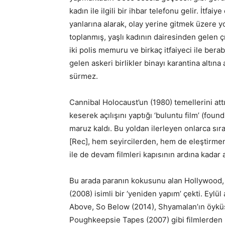
kadın ile ilgili bir ihbar telefonu gelir. İtfai
yanlarına alarak, olay yerine gitmek üzere yo
toplanmış, yaşlı kadının dairesinden gelen ç
iki polis memuru ve birkaç itfaiyeci ile bera
gelen askeri birlikler binayı karantina altına
sürmez.
Cannibal Holocaust’un (1980) temellerini attı
keserek açılışını yaptığı ‘buluntu film’ (foun
maruz kaldı. Bu yoldan ilerleyen onlarca sı
[Rec], hem seyircilerden, hem de eleştirmen
ile de devam filmleri kapısının ardına kadar 
Bu arada paranın kokusunu alan Hollywood, [
(2008) isimli bir ‘yeniden yapım’ çekti. Eylül
Above, So Below (2014), Shyamalan’ın öyküs
Poughkeepsie Tapes (2007) gibi filmlerden 