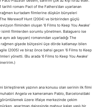
Paco Plaza’dır desem, sanırım çok az kişi itiraz eder.
 tarihli romanı Pact of the Fathers’dan uyarlanan
e rağmen kurtadam filmlerine düşkün bünyeleri
e Werewolf Hunt (2004) ve birbirinden güçlü
elevizyon filminden oluşan ‘6 Films to Keep You Awake’
) isimli filmlerden sorumlu yönetmen. Balaguero ise
le aynı adı taşıyan) romanından uyarladığı The
e rağmen gişede bütçesini üçe dörde katlamayı bilen
agile (2005) ve biraz önce bahsi geçen ‘6 Films to Keep
ilmleri yönetti. (Bu arada ‘6 Films to Keep You Awake’
öneririm.)
 birleştirerek yazının ana konusu olan serinin ilk filmi
V muhabiri Angela ve kameramanı Pablo, Barcelona’daki
nı görüntülemek üzere itfaiye merkezinde çekim
nürken, apartman dairesinde mahsur kalan yaşlı bir