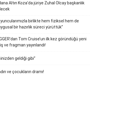
ana Altın Koza’da jüriye Zuhal Olcay başkanlık
decek
yuncularımızla birlikte hem fiziksel hem de
ygusal bir hazırlık süreci yürüttük”
GGER’dan Tom Cruise’un ilk kez göründüğü yeni
iş ve fragman yayınlandı!
çinizden geldiği gibi”
dın ve çocukların dramı!