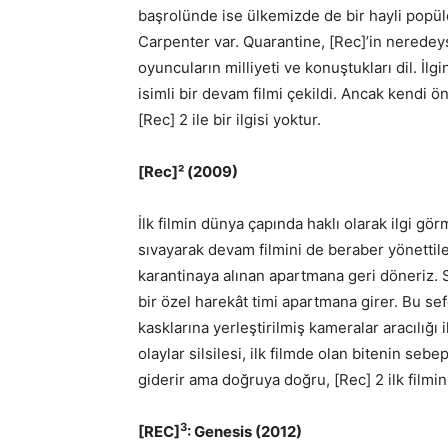
başrolünde ise ülkemizde de bir hayli popüle
Carpenter var. Quarantine, [Rec]’in neredeys
oyuncuların milliyeti ve konuştukları dil. İlg
isimli bir devam filmi çekildi. Ancak kendi
[Rec] 2 ile bir ilgisi yoktur.
[Rec]² (2009)
İlk filmin dünya çapında haklı olarak ilgi gör
sıvayarak devam filmini de beraber yönettile
karantinaya alınan apartmana geri döneriz. 
bir özel harekât timi apartmana girer. Bu se
kasklarına yerleştirilmiş kameralar aracılığı 
olaylar silsilesi, ilk filmde olan bitenin seb
giderir ama doğruya doğru, [Rec] 2 ilk filmi
3
[REC]
: Genesis (2012)