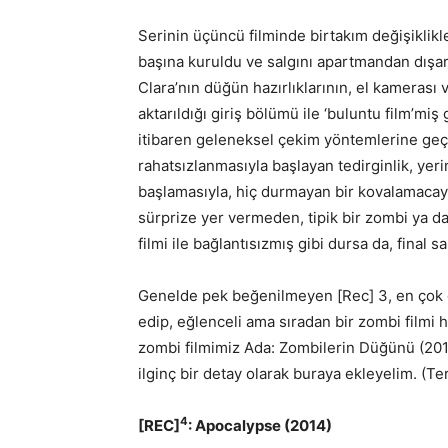
Serinin üçüncü filminde birtakım değişiklikl
başına kuruldu ve salgını apartmandan dışarı
Clara’nın düğün hazırlıklarının, el kamerası 
aktarıldığı giriş bölümü ile ‘buluntu film’mi
itibaren geleneksel çekim yöntemlerine geç
rahatsızlanmasıyla başlayan tedirginlik, yerin
başlamasıyla, hiç durmayan bir kovalamacaya
sürprize yer vermeden, tipik bir zombi ya da ‘
filmi ile bağlantısızmış gibi dursa da, fina
Genelde pek beğenilmeyen [Rec] 3, en çok ön
edip, eğlenceli ama sıradan bir zombi filmi h
zombi filmimiz Ada: Zombilerin Düğünü (2010
ilginç bir detay olarak buraya ekleyelim. (Ter
4
[REC]
: Apocalypse (2014)