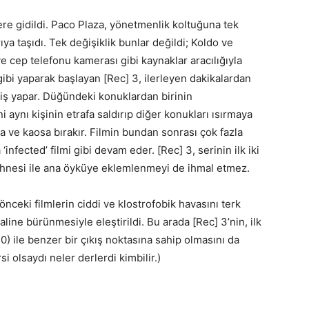
ere gidildi. Paco Plaza, yönetmenlik koltuğuna tek
ya taşıdı. Tek değişiklik bunlar değildi; Koldo ve
ve cep telefonu kamerası gibi kaynaklar aracılığıyla
ş gibi yaparak başlayan [Rec] 3, ilerleyen dakikalardan
iş yapar. Düğündeki konuklardan birinin
i aynı kişinin etrafa saldırıp diğer konukları ısırmaya
 ve kaosa bırakır. Filmin bundan sonrası çok fazla
infected’ filmi gibi devam eder. [Rec] 3, serinin ilk iki
l sahnesi ile ana öyküye eklemlenmeyi de ihmal etmez.
ceki filmlerin ciddi ve klostrofobik havasını terk
aline bürünmesiyle eleştirildi. Bu arada [Rec] 3’nin, ilk
) ile benzer bir çıkış noktasına sahip olmasını da
si olsaydı neler derlerdi kimbilir.)