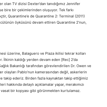
r olan TV dizisi Dexter’dan tanıdığımız Jennifer
e bire bir çekimlerinden oluşuyor. Tek farkı
inçtir, Quarantine’e de Quarantine 2: Terminal (2011)
 öncülünün öyküsünü devam ettiren Quarantine 2’nun,
mesi üzerine, Balaguero ve Plaza ikilisi tekrar kolları
r. İlkinin kaldığı yerden devam eden [Rec] 2’da
Sağlık Bakanlığı tarafından görevlendirilen Dr. Owen ve
fer olayları Pablo’nun kamerasından değil, askerlerin
ile takip ederiz. Birden fazla kaynaktan takip ettiğimiz
epleri hakkında detaylı açıklamalar yapar, merakımızı
n vasat bir kopyası gibi görünmekten kurtulamaz.