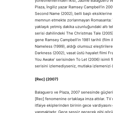
yönetmenlerinden ikisi, Jaume Balaguero ve 
Plaza, İngiliz yazar Ramsey Campbell’in 2001
Second Name (2002), belli başlı eksiklerin
memnun etmekte zorlanmayan Romasanta: Th
yaklaşık yetmiş dakika uzunluğundaki altı t
serisi dahilindeki The Christmas Tale (2005
gene Ramsey Campbell’in 1981 tarihli (film i
Nameless (1999), aldığı olumsuz eleştiriler
Darkness (2002), vasat üstü hayalet filmi Fr
You Awake’ serisinden To Let (2006) isimli f
serisini izlemediyseniz, mutlaka izlemenizi 
[Rec] (2007)
Balaguero ve Plaza, 2007 senesinde güçlerini
[Rec] fenomenine ortaklaşa imza attılar. T
itfaiye ekiplerinden birinin gece vardiyası
yapmaktadır. Gece sessiz geçecek gibi görü