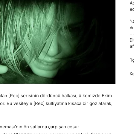
Ad
e
“O
du
DI
af
“İ
Ka
yılan [Rec] serisinin dördüncü halkası, ülkemizde Ekim
r. Bu vesileyle [Rec] külliyatına kısaca bir göz atarak,
neması’nın ön saflarda çarpışan cesur