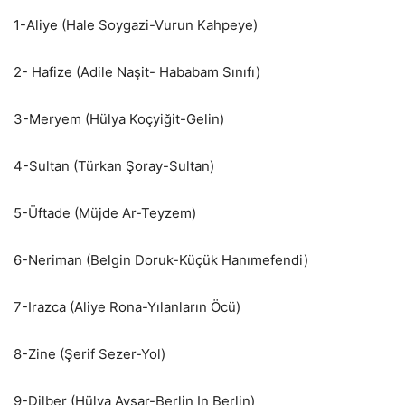
1-Aliye (Hale Soygazi-Vurun Kahpeye)
2- Hafize (Adile Naşit- Hababam Sınıfı)
3-Meryem (Hülya Koçyiğit-Gelin)
4-Sultan (Türkan Şoray-Sultan)
5-Üftade (Müjde Ar-Teyzem)
6-Neriman (Belgin Doruk-Küçük Hanımefendi)
7-Irazca (Aliye Rona-Yılanların Öcü)
8-Zine (Şerif Sezer-Yol)
9-Dilber (Hülya Avşar-Berlin In Berlin)