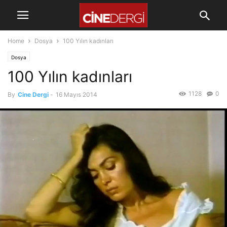
Home
Dosya
100 Yılın kadınları
Dosya
100 Yılın kadınları
1128
0
By
Cine Dergi
-
16 Mayıs 2014