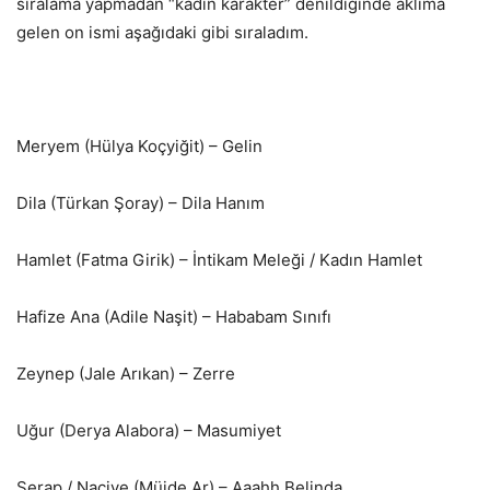
sıralama yapmadan “kadın karakter” denildiğinde aklıma
gelen on ismi aşağıdaki gibi sıraladım.
Meryem (Hülya Koçyiğit) – Gelin
Dila (Türkan Şoray) – Dila Hanım
Hamlet (Fatma Girik) – İntikam Meleği / Kadın Hamlet
Hafize Ana (Adile Naşit) – Hababam Sınıfı
Zeynep (Jale Arıkan) – Zerre
Uğur (Derya Alabora) – Masumiyet
Serap / Naciye (Müjde Ar) – Aaahh Belinda