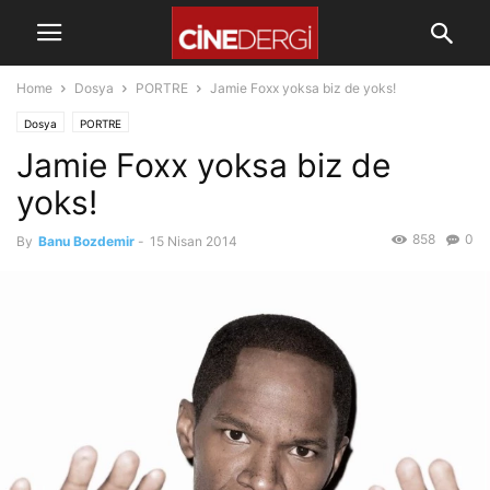
Home
Dosya
PORTRE
Jamie Foxx yoksa biz de yoks!
Dosya
PORTRE
Jamie Foxx yoksa biz de
yoks!
858
0
By
Banu Bozdemir
-
15 Nisan 2014