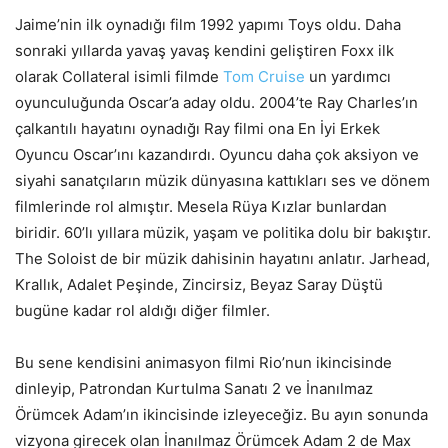
Jaime’nin ilk oynadığı film 1992 yapımı Toys oldu. Daha
sonraki yıllarda yavaş yavaş kendini geliştiren Foxx ilk
olarak Collateral isimli filmde
Tom Cruise
un yardımcı
oyunculuğunda Oscar’a aday oldu. 2004’te Ray Charles’ın
çalkantılı hayatını oynadığı Ray filmi ona En İyi Erkek
Oyuncu Oscar’ını kazandırdı. Oyuncu daha çok aksiyon ve
siyahi sanatçıların müzik dünyasına kattıkları ses ve dönem
filmlerinde rol almıştır. Mesela Rüya Kızlar bunlardan
biridir. 60’lı yıllara müzik, yaşam ve politika dolu bir bakıştır.
The Soloist de bir müzik dahisinin hayatını anlatır. Jarhead,
Krallık, Adalet Peşinde, Zincirsiz, Beyaz Saray Düştü
bugüne kadar rol aldığı diğer filmler.
Bu sene kendisini animasyon filmi Rio’nun ikincisinde
dinleyip, Patrondan Kurtulma Sanatı 2 ve İnanılmaz
Örümcek Adam’ın ikincisinde izleyeceğiz. Bu ayın sonunda
vizyona girecek olan İnanılmaz Örümcek Adam 2 de Max