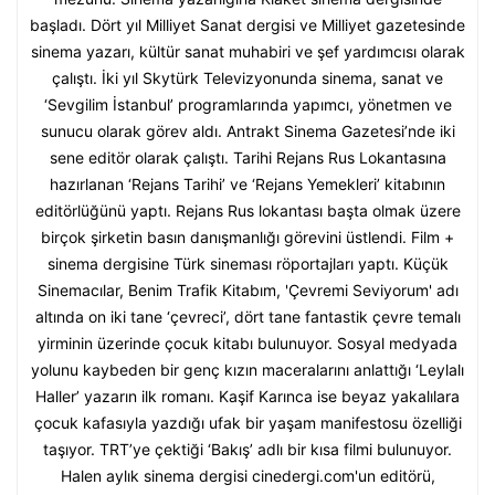
başladı. Dört yıl Milliyet Sanat dergisi ve Milliyet gazetesinde
sinema yazarı, kültür sanat muhabiri ve şef yardımcısı olarak
çalıştı. İki yıl Skytürk Televizyonunda sinema, sanat ve
‘Sevgilim İstanbul’ programlarında yapımcı, yönetmen ve
sunucu olarak görev aldı. Antrakt Sinema Gazetesi’nde iki
sene editör olarak çalıştı. Tarihi Rejans Rus Lokantasına
hazırlanan ‘Rejans Tarihi’ ve ‘Rejans Yemekleri’ kitabının
editörlüğünü yaptı. Rejans Rus lokantası başta olmak üzere
birçok şirketin basın danışmanlığı görevini üstlendi. Film +
sinema dergisine Türk sineması röportajları yaptı. Küçük
Sinemacılar, Benim Trafik Kitabım, 'Çevremi Seviyorum' adı
altında on iki tane ‘çevreci’, dört tane fantastik çevre temalı
yirminin üzerinde çocuk kitabı bulunuyor. Sosyal medyada
yolunu kaybeden bir genç kızın maceralarını anlattığı ‘Leylalı
Haller’ yazarın ilk romanı. Kaşif Karınca ise beyaz yakalılara
çocuk kafasıyla yazdığı ufak bir yaşam manifestosu özelliği
taşıyor. TRT’ye çektiği ‘Bakış’ adlı bir kısa filmi bulunuyor.
Halen aylık sinema dergisi cinedergi.com'un editörü,