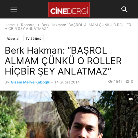
Home
Röportaj
Berk Hakman: “BAŞROL ALMAM ÇÜNKÜ O ROLLER
HİÇBİR ŞEY ANLATMAZ”
Röportaj
TV Bölümü
Berk Hakman: “BAŞROL
ALMAM ÇÜNKÜ O ROLLER
HİÇBİR ŞEY ANLATMAZ”
1545
0
By
Gizem Merve Kaboğlu
-
14 Şubat 2014