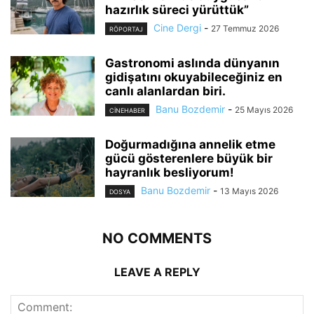
hazırlık süreci yürüttük”
Cine Dergi
-
27 Temmuz 2026
RÖPORTAJ
Gastronomi aslında dünyanın
gidişatını okuyabileceğiniz en
canlı alanlardan biri.
Banu Bozdemir
-
25 Mayıs 2026
CINEHABER
Doğurmadığına annelik etme
gücü gösterenlere büyük bir
hayranlık besliyorum!
Banu Bozdemir
-
13 Mayıs 2026
DOSYA
NO COMMENTS
LEAVE A REPLY