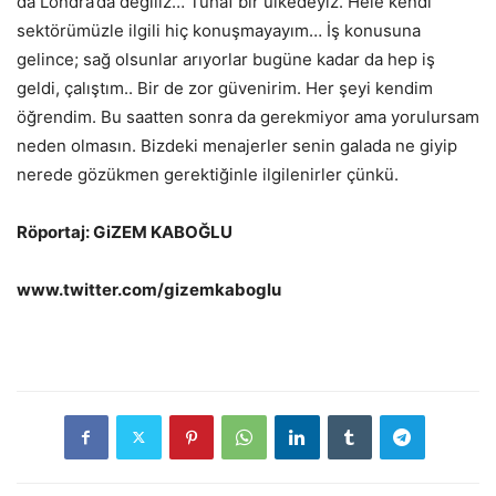
da Londra’da değiliz… Tuhaf bir ülkedeyiz. Hele kendi
sektörümüzle ilgili hiç konuşmayayım… İş konusuna
gelince; sağ olsunlar arıyorlar bugüne kadar da hep iş
geldi, çalıştım.. Bir de zor güvenirim. Her şeyi kendim
öğrendim. Bu saatten sonra da gerekmiyor ama yorulursam
neden olmasın. Bizdeki menajerler senin galada ne giyip
nerede gözükmen gerektiğinle ilgilenirler çünkü.
Röportaj: GiZEM KABOĞLU
www.twitter.com/gizemkaboglu