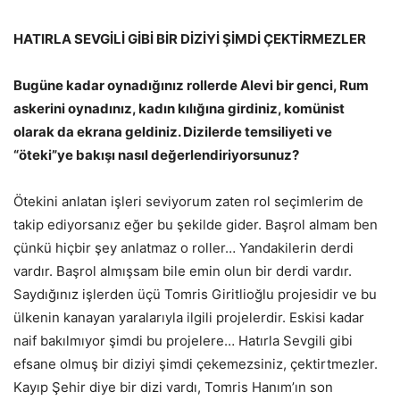
HATIRLA SEVGİLİ GİBİ BİR DİZİYİ ŞİMDİ ÇEKTİRMEZLER
Bugüne kadar oynadığınız rollerde Alevi bir genci, Rum
askerini oynadınız, kadın kılığına girdiniz, komünist
olarak da ekrana geldiniz. Dizilerde temsiliyeti ve
“öteki”ye bakışı nasıl değerlendiriyorsunuz?
Ötekini anlatan işleri seviyorum zaten rol seçimlerim de
takip ediyorsanız eğer bu şekilde gider. Başrol almam ben
çünkü hiçbir şey anlatmaz o roller… Yandakilerin derdi
vardır. Başrol almışsam bile emin olun bir derdi vardır.
Saydığınız işlerden üçü Tomris Giritlioğlu projesidir ve bu
ülkenin kanayan yaralarıyla ilgili projelerdir. Eskisi kadar
naif bakılmıyor şimdi bu projelere… Hatırla Sevgili gibi
efsane olmuş bir diziyi şimdi çekemezsiniz, çektirtmezler.
Kayıp Şehir diye bir dizi vardı, Tomris Hanım’ın son