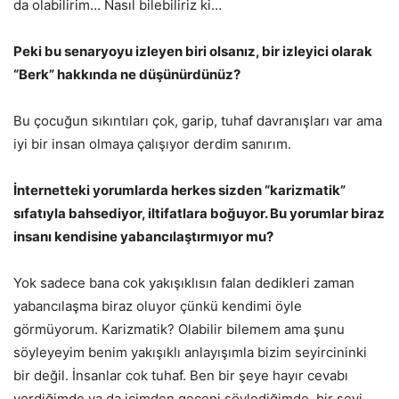
da olabilirim… Nasıl bilebiliriz ki…
Peki bu senaryoyu izleyen biri olsanız, bir izleyici olarak
“Berk” hakkında ne düşünürdünüz?
Bu çocuğun sıkıntıları çok, garip, tuhaf davranışları var ama
iyi bir insan olmaya çalışıyor derdim sanırım.
İnternetteki yorumlarda herkes sizden “karizmatik”
sıfatıyla bahsediyor, iltifatlara boğuyor. Bu yorumlar biraz
insanı kendisine yabancılaştırmıyor mu?
Yok sadece bana cok yakışıklısın falan dedikleri zaman
yabancılaşma biraz oluyor çünkü kendimi öyle
görmüyorum. Karizmatik? Olabilir bilemem ama şunu
söyleyeyim benim yakışıklı anlayışımla bizim seyircininki
bir değil. İnsanlar cok tuhaf. Ben bir şeye hayır cevabı
verdiğimde ya da içimden geçeni söylediğimde, bir şeyi