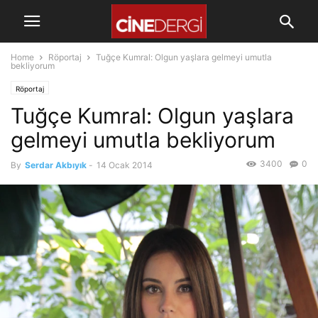
Home
Röportaj
Tuğçe Kumral: Olgun yaşlara gelmeyi umutla
bekliyorum
Röportaj
Tuğçe Kumral: Olgun yaşlara
gelmeyi umutla bekliyorum
3400
0
By
Serdar Akbıyık
-
14 Ocak 2014