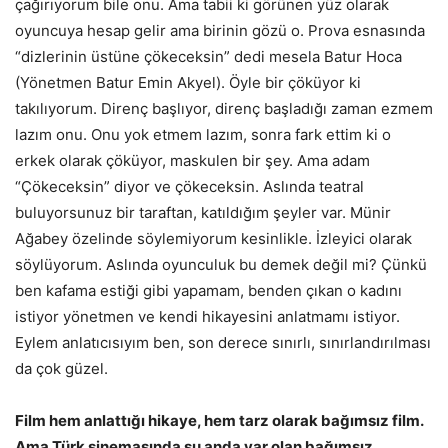
çağırıyorum bile onu. Ama tabii ki görünen yüz olarak
oyuncuya hesap gelir ama birinin gözü o. Prova esnasında
“dizlerinin üstüne çökeceksin” dedi mesela Batur Hoca
(Yönetmen Batur Emin Akyel). Öyle bir çöküyor ki
takılıyorum. Direnç başlıyor, direnç başladığı zaman ezmem
lazım onu. Onu yok etmem lazım, sonra fark ettim ki o
erkek olarak çöküyor, maskulen bir şey. Ama adam
“Çökeceksin” diyor ve çökeceksin. Aslında teatral
buluyorsunuz bir taraftan, katıldığım şeyler var. Münir
Ağabey özelinde söylemiyorum kesinlikle. İzleyici olarak
söylüyorum. Aslında oyunculuk bu demek değil mi? Çünkü
ben kafama estiği gibi yapamam, benden çıkan o kadını
istiyor yönetmen ve kendi hikayesini anlatmamı istiyor.
Eylem anlatıcısıyım ben, son derece sınırlı, sınırlandırılması
da çok güzel.
Film hem anlattığı hikaye, hem tarz olarak bağımsız film.
Ama Türk sinemasında şu anda var olan bağımsız