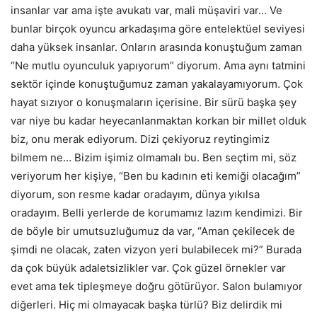
insanlar var ama işte avukatı var, mali müşaviri var… Ve
bunlar birçok oyuncu arkadaşıma göre entelektüel seviyesi
daha yüksek insanlar. Onların arasında konuştuğum zaman
“Ne mutlu oyunculuk yapıyorum” diyorum. Ama aynı tatmini
sektör içinde konuştuğumuz zaman yakalayamıyorum. Çok
hayat sızıyor o konuşmaların içerisine. Bir sürü başka şey
var niye bu kadar heyecanlanmaktan korkan bir millet olduk
biz, onu merak ediyorum. Dizi çekiyoruz reytingimiz
bilmem ne… Bizim işimiz olmamalı bu. Ben seçtim mi, söz
veriyorum her kişiye, “Ben bu kadının eti kemiği olacağım”
diyorum, son resme kadar oradayım, dünya yıkılsa
oradayım. Belli yerlerde de korumamız lazım kendimizi. Bir
de böyle bir umutsuzluğumuz da var, “Aman çekilecek de
şimdi ne olacak, zaten vizyon yeri bulabilecek mi?” Burada
da çok büyük adaletsizlikler var. Çok güzel örnekler var
evet ama tek tipleşmeye doğru götürüyor. Salon bulamıyor
diğerleri. Hiç mi olmayacak başka türlü? Biz delirdik mi