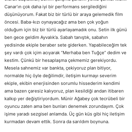
Canar’ın çok daha iyi bir performans sergilediğini
düşünüyorum. Fakat biz bir türlü bir araya gelemedik film
öncesi. Baba-kızı oynayacağız ama ben çok yoğun
olduğum için biz bir türlü ayarlayamadık onu. Setin ilk günü
ben gece geldim Ayvalık’a. Sabah tanıştık, sabahın
yedisinde ekiple beraber sete giderken. Yapabileceğim tek
şey vardı çok içim acıyarak “Merhaba ben Tuğçe” dedim ve
kestim. Çünkü bir hesaplaşma çekmemiz gerekiyordu.
Mesela sahnemiz var bankta, çekiyoruz plan bitiyor,
normalde hiç öyle değilimdir, iletişim kurmayı severim
ekiple, ekibin enerjisinden sorumlu hissederim kendimi
ama bazen çaresiz kalıyoruz, plan kesildiği andan itibaren
kalkıp yer değiştiriyordum. Münir Ağabey çok tecrübeli bir
oyuncu zaten ama ben bunları denemek zorundayım. Çok
işime yaradı sezgisel anlamda. Üç gün küs gibi hiç iletişim
kurmadan devam ettik. Sonra da sarıldım boynuna.