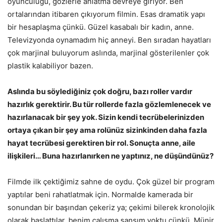
oyunculuğu, gözlerle anlatma devreye giriyor. Ben
ortalarından itibaren çıkıyorum filmin. Esas dramatik yapı
bir hesaplaşma çünkü. Güzel kasabalı bir kadın, anne.
Televizyonda oynamadım hiç anneyi. Ben sıradan hayatları
çok marjinal buluyorum aslında, marjinal gösterilenler çok
plastik kalabiliyor bazen.
Aslında bu söylediğiniz çok doğru, bazı roller vardır
hazırlık gerektirir. Bu tür rollerde fazla gözlemlenecek ve
hazırlanacak bir şey yok. Sizin kendi tecrübelerinizden
ortaya çıkan bir şey ama rolünüz sizinkinden daha fazla
hayat tecrübesi gerektiren bir rol. Sonuçta anne, aile
ilişkileri… Buna hazırlanırken ne yaptınız, ne düşündünüz?
Filmde ilk çektiğimiz sahne de oydu. Çok güzel bir program
yaptılar beni rahatlatmak için. Normalde kamerada bir
sonundan bir başından çekeriz ya; çekimi bilerek kronolojik
olarak başlattılar, benim çalışma şansım yoktu çünkü. Münir