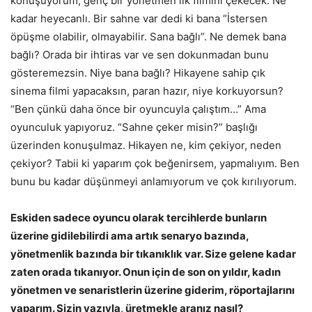
konuşuyorum, genç bir yönetmen ilk filmini çekecek. Ne
kadar heyecanlı. Bir sahne var dedi ki bana “İstersen
öpüşme olabilir, olmayabilir. Sana bağlı”. Ne demek bana
bağlı? Orada bir ihtiras var ve sen dokunmadan bunu
gösteremezsin. Niye bana bağlı? Hikayene sahip çık
sinema filmi yapacaksın, paran hazır, niye korkuyorsun?
“Ben çünkü daha önce bir oyuncuyla çalıştım…” Ama
oyunculuk yapıyoruz. “Sahne çeker misin?” başlığı
üzerinden konuşulmaz. Hikayen ne, kim çekiyor, neden
çekiyor? Tabii ki yaparım çok beğenirsem, yapmalıyım. Ben
bunu bu kadar düşünmeyi anlamıyorum ve çok kırılıyorum.
Eskiden sadece oyuncu olarak tercihlerde bunların
üzerine gidilebilirdi ama artık senaryo bazında,
yönetmenlik bazında bir tıkanıklık var. Size gelene kadar
zaten orada tıkanıyor. Onun için de son on yıldır, kadın
yönetmen ve senaristlerin üzerine giderim, röportajlarını
yaparım. Sizin yazıyla, üretmekle aranız nasıl?