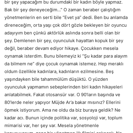
bir şey yapacağım bu durumdaki bir kadın böyle yapmaz.
Bak bir şey deneyeceğim…” O zaman beraber çalıştığım
yönetmenlerin en serti bile “Evet ya” dedi. Ben bu anlamda
direneceğim, orta yaşı çok dört gözle bekleyen bir oyuncu
adayıyım ben çünkü aktörlük aslında sonra belli olan bir
şey. Demlenen bir şey, oyunculuk hayattan kopuk bir şey
değil, beraber devam ediyor hikaye. Çocukken mesela
oynamak isterdim. Bunu bilemeyiz ki “Şu kadar para alayım
da bilmem ne” diye çocuk oynamak istemez. Hep meraklı
oldum özellikle kadınlara, kadınların ezilmesine. Beş
yaşındayken bile tahammülüm düşüktü. O yüzden
oyunculuk yapmamın sebeplerinden biri kadın hikayeleri
anlatabilmek. Fakat otosansür var. O 90’ların başında ve
80’lerde neler yapıyor Müjde Ar’a bakar mısınız? Ellerini
öpmek istiyorum. Ama ne oldu da biz buraya geldik? Ne
kadar acı. Bunun içinde politika var, sosyoloji var, toplum
mimarisi var, her şey var. Mesela yönetmenle