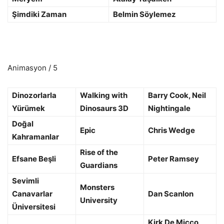
Şimdiki Zaman
Belmin Söylemez
Animasyon / 5
Dinozorlarla
Walking with
Barry Cook, Neil
Yürümek
Dinosaurs 3D
Nightingale
Doğal
Epic
Chris Wedge
Kahramanlar
Rise of the
Efsane Beşli
Peter Ramsey
Guardians
Sevimli
Monsters
Canavarlar
Dan Scanlon
University
Üniversitesi
Kirk De Micco,