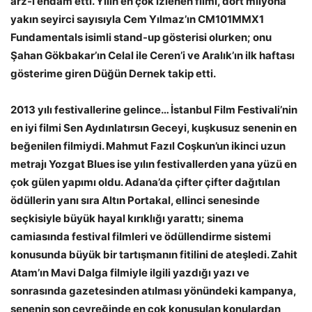
arz-ı endam etti. Yılın en çok izlenen filmi, dört milyona
yakın seyirci sayısıyla Cem Yılmaz’ın CM101MMX1
Fundamentals isimli stand-up gösterisi olurken; onu
Şahan Gökbakar’ın Celal ile Ceren’i ve Aralık’ın ilk haftası
gösterime giren Düğün Dernek takip etti.
2013 yılı festivallerine gelince… İstanbul Film Festivali’nin
en iyi filmi Sen Aydınlatırsın Geceyi, kuşkusuz senenin en
beğenilen filmiydi. Mahmut Fazıl Coşkun’un ikinci uzun
metrajı Yozgat Blues ise yılın festivallerden yana yüzü en
çok gülen yapımı oldu. Adana’da çifter çifter dağıtılan
ödüllerin yanı sıra Altın Portakal, ellinci senesinde
seçkisiyle büyük hayal kırıklığı yarattı; sinema
camiasında festival filmleri ve ödüllendirme sistemi
konusunda büyük bir tartışmanın fitilini de ateşledi. Zahit
Atam’ın Mavi Dalga filmiyle ilgili yazdığı yazı ve
sonrasında gazetesinden atılması yönündeki kampanya,
senenin son çeyreğinde en çok konuşulan konulardan