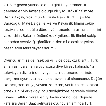
2013’te geçen yıllarda olduğu gibi ilk yönetmenlik
denemelerinin fazlaca olduğu bir yıldı. Köksüz filmiyle
Deniz Akçay, Gözümün Nuru ile Hakkı Kurtuluş – Melik
Saraçoğlu, Mavi Dalga ile Merve Kayan ilk filmini çekip
festivallerden ödülle dönen yönetmenler arasına isimlerini
yazdırdılar. Bakalım önümüzdeki yıllarda ilk filmini çekip
sonradan sessizliği gömülenlerden mi olacaklar yoksa
başarılarını tekrarlayacaklar mı?
Oyuncularımıza gelirsek bu yıl iyice gözüktü ki artık Türk
sinemasında sinema oyuncusu diye birşey kalmadı. Ya
televizyon dizilerinden veya internet fenomenlerinden
devşirme oyuncularla yoluna devam etti sinemamız. Düğün
Dernek, Behzat Ç., Şevkat Yerimdar, Sabit Kanca bunlara
örnek. En iyi erkek oyuncu dediğimizde herkesin dilinde
Kıvanç Tatlıtuğ varsa, en iyi kadın oyuncu dendiğinde
kafalara Beren Saat geliyorsa oyuncu anlamında Türk