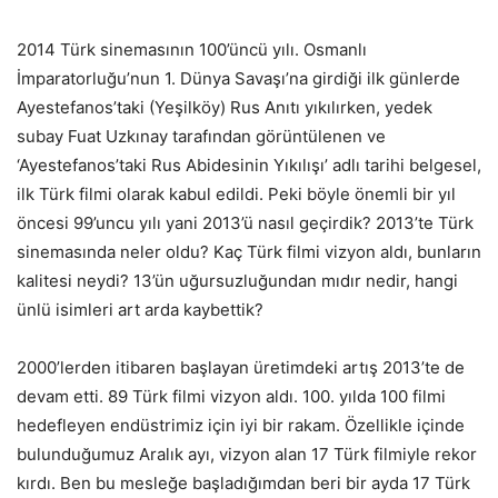
2014 Türk sinemasının 100’üncü yılı. Osmanlı
İmparatorluğu’nun 1. Dünya Savaşı’na girdiği ilk günlerde
Ayestefanos’taki (Yeşilköy) Rus Anıtı yıkılırken, yedek
subay Fuat Uzkınay tarafından görüntülenen ve
‘Ayestefanos’taki Rus Abidesinin Yıkılışı’ adlı tarihi belgesel,
ilk Türk filmi olarak kabul edildi. Peki böyle önemli bir yıl
öncesi 99’uncu yılı yani 2013’ü nasıl geçirdik? 2013’te Türk
sinemasında neler oldu? Kaç Türk filmi vizyon aldı, bunların
kalitesi neydi? 13’ün uğursuzluğundan mıdır nedir, hangi
ünlü isimleri art arda kaybettik?
2000’lerden itibaren başlayan üretimdeki artış 2013’te de
devam etti. 89 Türk filmi vizyon aldı. 100. yılda 100 filmi
hedefleyen endüstrimiz için iyi bir rakam. Özellikle içinde
bulunduğumuz Aralık ayı, vizyon alan 17 Türk filmiyle rekor
kırdı. Ben bu mesleğe başladığımdan beri bir ayda 17 Türk