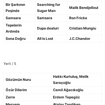
Bir Şarkının
Searching for
Malik Bendjelloul
Peşinde
Sugar Man
Samsara
Samsara
Ron Fricke
Tepelerin
Dupa dealuri
Cristian Mungiu
Ardında
Sona Doğru
All Is Lost
J.C.Chandor
Yerli / 5
Hakkı Kurtuluş, Melik
Gözümün Nuru
Saraçoğlu
Özür Dilerim
Cemil Ağacıkoğlu
Zerre
Erdem Tepegöz
Meryem
Atalay Taşdiken