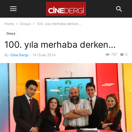
Home
Dosya
100. yıla merhaba derken…
Dosya
100. yıla merhaba derken…
767
0
By
Cine Dergi
-
14 Ocak 2014