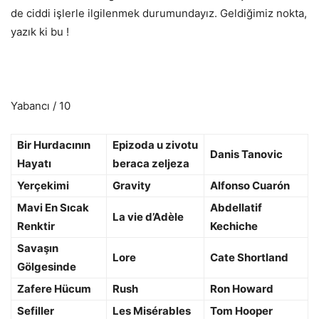
de ciddi işlerle ilgilenmek durumundayız. Geldiğimiz nokta,
yazık ki bu !
Yabancı / 10
Bir Hurdacının
Epizoda u zivotu
Danis Tanovic
Hayatı
beraca zeljeza
Yerçekimi
Gravity
Alfonso Cuarón
Mavi En Sıcak
Abdellatif
La vie d’Adèle
Renktir
Kechiche
Savaşın
Lore
Cate Shortland
Gölgesinde
Zafere Hücum
Rush
Ron Howard
Sefiller
Les Misérables
Tom Hooper