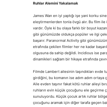
Ruhlar Alemini Yakalamak
James Wan en iyi yaptığı işe yani korku sin
eleştirmenlerden tonla övgü alır. Bu film il
vardır. Öyle ki bu olaya farklı bir boyut ka
gibi günümüzde oldukça popüler ve ilgi çeke
başarır. Paranormal Activity gibi günümüzün
etrafında çekilen filmler her ne kadar başarı
olgusuna da sahip değildi. Incidious ise para
dinamikleri sağlam bir hikaye etrafında çevr
Filmde Lambert ailesinin taşındıkları evde 
girdiğini, bu komanın ise adım adım ortaya ç
Aile evden taşınır fakat kötü ruhlar aileyi 
ruhların evin küçük çocuğunu ele geçirme ç
sunuluyordu. Küçük çocuk artık ruhlar bölg
çocuğunu aramak için diğer tarafa geçen ba