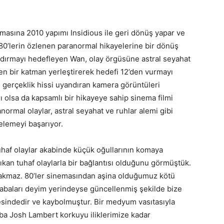
emasına 2010 yapımı Insidious ile geri dönüş yapar ve
e 80’lerin özlenen paranormal hikayelerine bir dönüş
zandırmayı hedefleyen Wan, olay örgüsüne astral seyahat
n bir katman yerleştirerek hedefi 12’den vurmayı
 gerçeklik hissi uyandıran kamera görüntüleri
lı olsa da kapsamlı bir hikayeye sahip sinema filmi
normal olaylar, astral seyahat ve ruhlar alemi gibi
elemeyi başarıyor.
tuhaf olaylar akabinde küçük oğullarının komaya
ıkan tuhaf olaylarla bir bağlantısı olduğunu görmüştük.
bırakmaz. 80’ler sinemasından aşina olduğumuz kötü
abaları deyim yerindeyse güncellenmiş şekilde bize
esindedir ve kaybolmuştur. Bir medyum vasıtasıyla
ba Josh Lambert korkuyu iliklerimize kadar