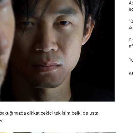
Ad
e
“O
du
DI
af
“İ
Ka
baktığımızda dikkat çekici tek isim belki de usta
r.