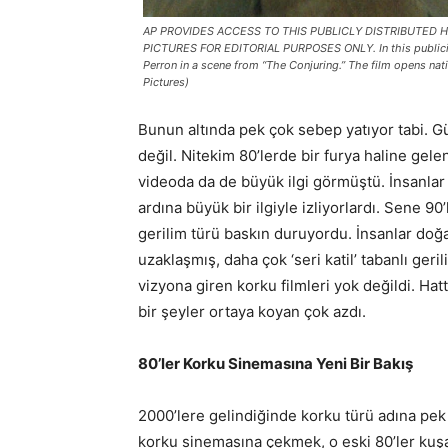
AP PROVIDES ACCESS TO THIS PUBLICLY DISTRIBUTED
PICTURES FOR EDITORIAL PURPOSES ONLY. In this publicity 
Perron in a scene from “The Conjuring.” The film opens na
Pictures)
Bunun altında pek çok sebep yatıyor tabi. 
değil. Nitekim 80’lerde bir furya haline gel
videoda da de büyük ilgi görmüştü. İnsanlar b
ardına büyük bir ilgiyle izliyorlardı. Sene 90
gerilim türü baskın duruyordu. İnsanlar doğa
uzaklaşmış, daha çok ‘seri katil’ tabanlı ger
vizyona giren korku filmleri yok değildi. Hatt
bir şeyler ortaya koyan çok azdı.
80’ler Korku Sinemasına Yeni Bir Bakış
2000’lere gelindiğinde korku türü adına pek
korku sinemasına çekmek, o eski 80’ler kuşa