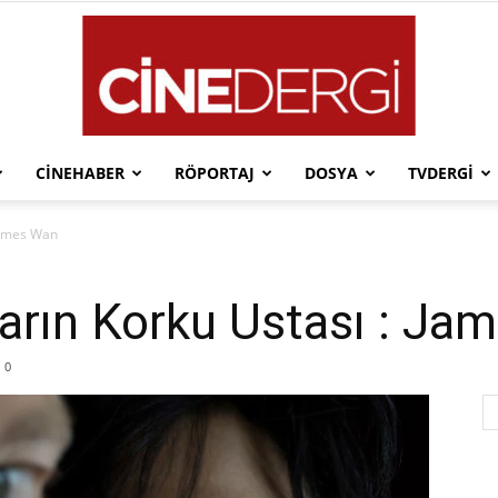
CINEHABER
RÖPORTAJ
DOSYA
TVDERGI
Cinedergi
James Wan
rın Korku Ustası : Ja
0