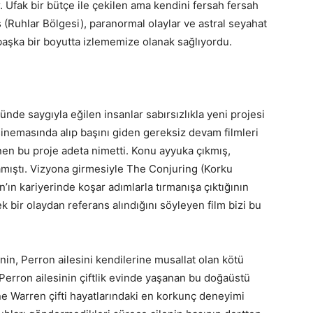
r. Ufak bir bütçe ile çekilen ama kendini fersah fersah
s (Ruhlar Bölgesi), paranormal olaylar ve astral seyahat
e başka bir boyutta izlememize olanak sağlıyordu.
de saygıyla eğilen insanlar sabırsızlıkla yeni projesi
sinemasında alıp başını giden gereksiz devam filmleri
nen bu proje adeta nimetti. Konu ayyuka çıkmış,
amıştı. Vizyona girmesiyle The Conjuring (Korku
ın kariyerinde koşar adımlarla tırmanışa çıktığının
k bir olaydan referans alındığını söyleyen film bizi bu
inin, Perron ailesini kendilerine musallat olan kötü
Perron ailesinin çiftlik evinde yaşanan bu doğaüstü
ne Warren çifti hayatlarındaki en korkunç deneyimi