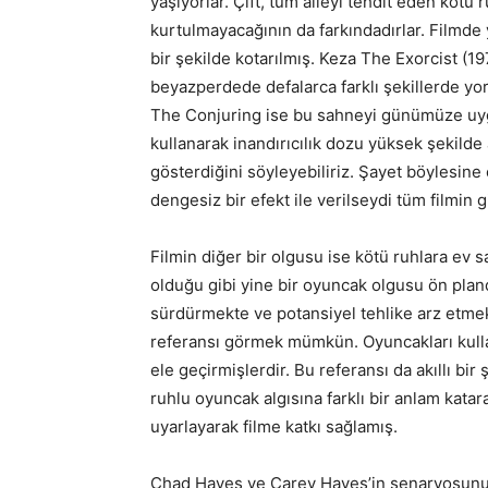
yaşıyorlar. Çift, tüm aileyi tehdit eden kötü
kurtulmayacağının da farkındadırlar. Filmde 
bir şekilde kotarılmış. Keza The Exorcist (19
beyazperdede defalarca farklı şekillerde yo
The Conjuring ise bu sahneyi günümüze uygu
kullanarak inandırıcılık dozu yüksek şekilde
gösterdiğini söyleyebiliriz. Şayet böylesine
dengesiz bir efekt ile verilseydi tüm filmin g
Filmin diğer bir olgusu ise kötü ruhlara ev 
olduğu gibi yine bir oyuncak olgusu ön pland
sürdürmekte ve potansiyel tehlike arz etmekt
referansı görmek mümkün. Oyuncakları kullan
ele geçirmişlerdir. Bu referansı da akıllı b
ruhlu oyuncak algısına farklı bir anlam kat
uyarlayarak filme katkı sağlamış.
Chad Hayes ve Carey Hayes’in senaryosunu y