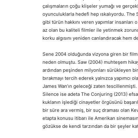
çalışmaların çoğu klişeler yumağı ve gerçek
oyunculuklarla hedefi hep ıskalıyordu. The 
gibi türün hakkını veren yapımlar insanları o
az olan bu kaliteli filmler ile yetinmek zoru
korku algısını yeniden canlandıracak hem de
Sene 2004 olduğunda vizyona giren bir film
neden olmuştu. Saw (2004) muhteşem hikaye
ardından peşinden milyonları sürükleyen bir
bırakmayı tercih ederek yalnızca yapımcı ola
James Wan’ın geleceği zaten tescillenmişti
Silence ise adeta The Conjuring (2013) efs
kuklanın işlediği cinayetler örgüsünü başarı
bir süre ara vermiş, bir suç draması olan Kev
etapta konusu itibarı ile Amerikan sinemasınd
gözükse de kendi tarzından da bir şeyler kat