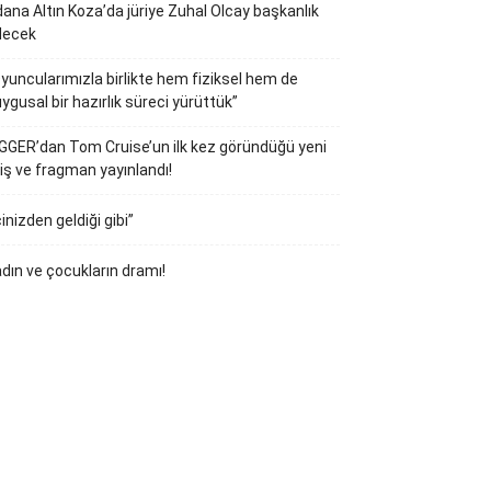
ana Altın Koza’da jüriye Zuhal Olcay başkanlık
decek
yuncularımızla birlikte hem fiziksel hem de
ygusal bir hazırlık süreci yürüttük”
GGER’dan Tom Cruise’un ilk kez göründüğü yeni
iş ve fragman yayınlandı!
çinizden geldiği gibi”
dın ve çocukların dramı!