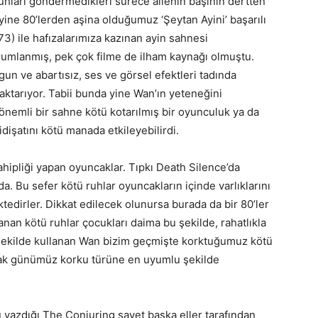
 ruhları göndermedikleri sürece ailenin başının dertten
yine 80’lerden aşina olduğumuz ‘Şeytan Ayini’ başarılı
73) ile hafızalarımıza kazınan ayin sahnesi
rumlanmış, pek çok filme de ilham kaynağı olmuştu.
n ve abartısız, ses ve görsel efektleri tadında
 aktarıyor. Tabii bunda yine Wan’ın yeteneğini
 önemli bir sahne kötü kotarılmış bir oyunculuk ya da
idişatını kötü manada etkileyebilirdi.
sahipliği yapan oyuncaklar. Tıpkı Death Silence’da
a. Bu sefer kötü ruhlar oyuncakların içinde varlıklarını
edirler. Dikkat edilecek olunursa burada da bir 80’ler
an kötü ruhlar çocukları daima bu şekilde, rahatlıkla
ir şekilde kullanan Wan bizim geçmişte korktuğumuz kötü
arak günümüz korku türüne en uyumlu şekilde
azdığı The Conjuring şayet başka eller tarafından