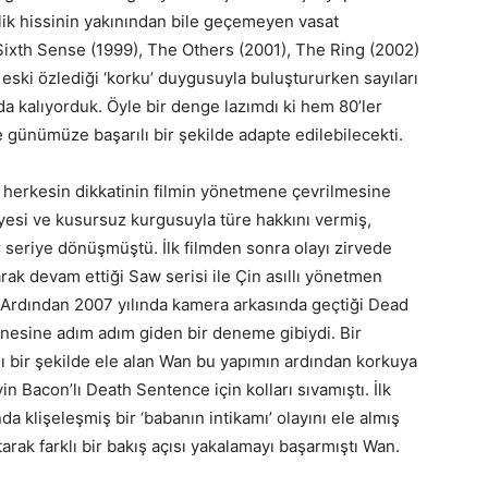
lik hissinin yakınından bile geçemeyen vasat
Sixth Sense (1999), The Others (2001), The Ring (2002)
 eski özlediği ‘korku’ duygusuyla buluştururken sayıları
nda kalıyorduk. Öyle bir denge lazımdı ki hem 80’ler
 günümüze başarılı bir şekilde adapte edilebilecekti.
 herkesin dikkatinin filmin yönetmene çevrilmesine
si ve kusursuz kurgusuyla türe hakkını vermiş,
 seriye dönüşmüştü. İlk filmden sonra olayı zirvede
rak devam ettiği Saw serisi ile Çin asıllı yönetmen
. Ardından 2007 yılında kamera arkasında geçtiği Dead
anesine adım adım giden bir deneme gibiydi. Bir
lı bir şekilde ele alan Wan bu yapımın ardından korkuya
in Bacon’lı Death Sentence için kolları sıvamıştı. İlk
a klişeleşmiş bir ‘babanın intikamı’ olayını ele almış
arak farklı bir bakış açısı yakalamayı başarmıştı Wan.