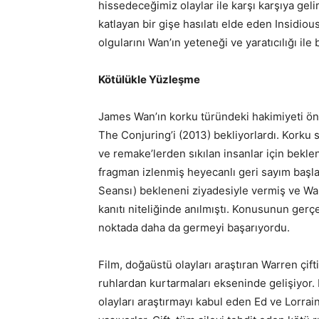
hissedeceğimiz olaylar ile karşı karşıya geli
katlayan bir gişe hasılatı elde eden Insidiou
olgularını Wan’ın yeteneği ve yaratıcılığı il
Kötülükle Yüzleşme
James Wan’ın korku türündeki hakimiyeti önün
The Conjuring’i (2013) bekliyorlardı. Korku 
ve remake’lerden sıkılan insanlar için bekle
fragman izlenmiş heyecanlı geri sayım başl
Seansı) bekleneni ziyadesiyle vermiş ve Wan’
kanıtı niteliğinde anılmıştı. Konusunun gerçe
noktada daha da germeyi başarıyordu.
Film, doğaüstü olayları araştıran Warren çift
ruhlardan kurtarmaları ekseninde gelişiyor. 
olayları araştırmayı kabul eden Ed ve Lorrai