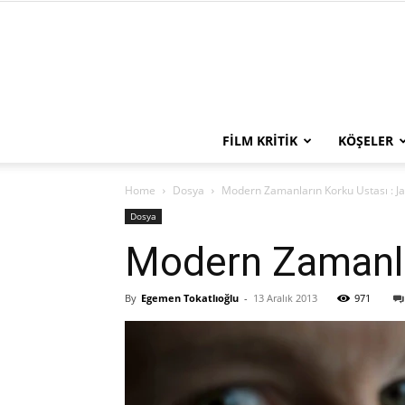
FILM KRITIK
KÖŞELER
Home
Dosya
Modern Zamanların Korku Ustası : 
Dosya
Modern Zamanla
By
Egemen Tokatlıoğlu
-
13 Aralık 2013
971