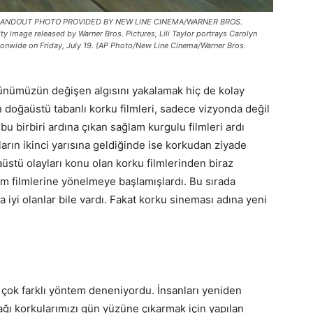
 HANDOUT PHOTO PROVIDED BY NEW LINE CINEMA/WARNER BROS.
image released by Warner Bros. Pictures, Lili Taylor portrays Carolyn
tionwide on Friday, July 19. (AP Photo/New Line Cinema/Warner Bros.
Günümüzün değişen algısını yakalamak hiç de kolay
en doğaüstü tabanlı korku filmleri, sadece vizyonda değil
u birbiri ardına çıkan sağlam kurgulu filmleri ardı
’ların ikinci yarısına geldiğinde ise korkudan ziyade
üstü olayları konu olan korku filmlerinden biraz
ilim filmlerine yönelmeye başlamışlardı. Bu sırada
a iyi olanlar bile vardı. Fakat korku sineması adına yeni
 çok farklı yöntem deneniyordu. İnsanları yeniden
ğı korkularımızı gün yüzüne çıkarmak için yapılan