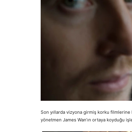
Son yıllarda vizyona girmiş korku filmlerine 
yönetmen James Wan’ın ortaya koyduğu işle