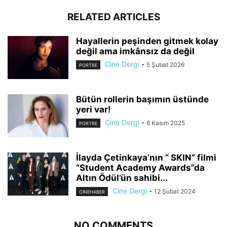
RELATED ARTICLES
Hayallerin peşinden gitmek kolay
değil ama imkânsız da değil
Cine Dergi
-
5 Şubat 2026
PORTRE
Bütün rollerin başımın üstünde
yeri var!
Cine Dergi
-
6 Kasım 2025
PORTRE
İlayda Çetinkaya’nın “ SKIN” filmi
“Student Academy Awards”da
Altın Ödül’ün sahibi...
Cine Dergi
-
12 Şubat 2024
CINEHABER
NO COMMENTS