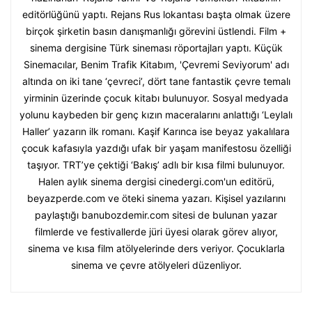
editörlüğünü yaptı. Rejans Rus lokantası başta olmak üzere
birçok şirketin basın danışmanlığı görevini üstlendi. Film +
sinema dergisine Türk sineması röportajları yaptı. Küçük
Sinemacılar, Benim Trafik Kitabım, 'Çevremi Seviyorum' adı
altında on iki tane ‘çevreci’, dört tane fantastik çevre temalı
yirminin üzerinde çocuk kitabı bulunuyor. Sosyal medyada
yolunu kaybeden bir genç kızın maceralarını anlattığı ‘Leylalı
Haller’ yazarın ilk romanı. Kaşif Karınca ise beyaz yakalılara
çocuk kafasıyla yazdığı ufak bir yaşam manifestosu özelliği
taşıyor. TRT’ye çektiği ‘Bakış’ adlı bir kısa filmi bulunuyor.
Halen aylık sinema dergisi cinedergi.com'un editörü,
beyazperde.com ve öteki sinema yazarı. Kişisel yazılarını
paylaştığı banubozdemir.com sitesi de bulunan yazar
filmlerde ve festivallerde jüri üyesi olarak görev alıyor,
sinema ve kısa film atölyelerinde ders veriyor. Çocuklarla
sinema ve çevre atölyeleri düzenliyor.