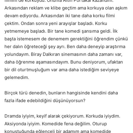
filmim de korkuydu. Onunla Altın Portakal kazandım.
Arkasından reklam ve klibe geçtim ama korkuya olan aşkım
devam ediyordu. Arkasından iki tane daha korku filmi
çektim. Ondan sonra yeni arayışlar başladı. Korku
yetmemeye başladı. Bir tane komedi şansıma geldi. İlk
başta istemesem de denemem gerektiğini öğrendim çünkü
her dalın öğreteceği şey ayrı. Ben daha deneyip araştırma
yolundayım. Biray Dalkıran sinemasının daha zamanı var,
daha öğrenme aşamasındayım. Bunu deniyorum, ufaktan
bir dil oturtmuşluğum var ama daha istediğim seviyeye
gelemedim.
Birçok türü denedin, bunların hangisinde kendini daha
fazla ifade edebildiğini düşünüyorsun?
Dramda iyiyim, keyif alarak çekiyorum. Korkuda iyiydim.
Aksiyonda iyiyim. Komedide fena değilim. Oturup
konuştuğunda eğlenceli bir adamım ama komedide