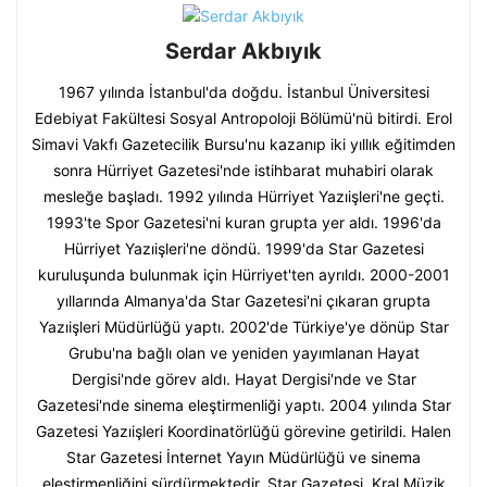
Serdar Akbıyık
1967 yılında İstanbul'da doğdu. İstanbul Üniversitesi
Edebiyat Fakültesi Sosyal Antropoloji Bölümü'nü bitirdi. Erol
Simavi Vakfı Gazetecilik Bursu'nu kazanıp iki yıllık eğitimden
sonra Hürriyet Gazetesi'nde istihbarat muhabiri olarak
mesleğe başladı. 1992 yılında Hürriyet Yazıişleri'ne geçti.
1993'te Spor Gazetesi'ni kuran grupta yer aldı. 1996'da
Hürriyet Yazıişleri'ne döndü. 1999'da Star Gazetesi
kuruluşunda bulunmak için Hürriyet'ten ayrıldı. 2000-2001
yıllarında Almanya'da Star Gazetesi'ni çıkaran grupta
Yazıişleri Müdürlüğü yaptı. 2002'de Türkiye'ye dönüp Star
Grubu'na bağlı olan ve yeniden yayımlanan Hayat
Dergisi'nde görev aldı. Hayat Dergisi'nde ve Star
Gazetesi'nde sinema eleştirmenliği yaptı. 2004 yılında Star
Gazetesi Yazıişleri Koordinatörlüğü görevine getirildi. Halen
Star Gazetesi İnternet Yayın Müdürlüğü ve sinema
eleştirmenliğini sürdürmektedir. Star Gazetesi, Kral Müzik