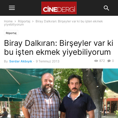
Home
Röportaj
Biray Dalkıran: Birşeyler var ki bu işten ekmek
yiyebiliyorum
Röportaj
Biray Dalkıran: Birşeyler var ki
bu işten ekmek yiyebiliyorum
872
0
By
Serdar Akbıyık
-
9 Temmuz 2013