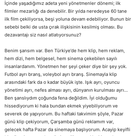
İçinde yaşadığımız adeta yeni yönetmenler dönemi; ilk
filmler mezarlığı da denebilir. Bir yılda neredeyse 60 tane
ilk film çekiliyorsa, beşi yoluna devam edebiliyor. Bunun bir
sebebi belki de usta çırak ilişkisinin kesilmiş olması. Bu
dezavantajı siz nasıl atlatıyorsunuz?
Benim şansım var. Ben Türkiye’de hem klip, hem reklam,
hem dizi, hem belgesel, hem sinema çekebilen sayılı
insanlardanım. Yönetmen her şeyi çeker diye bir şey yok.
Futbol ayrı branş, voleybol ayrı branş. Sinemayla klip
arasındaki fark da o kadar büyük işte. Işık ayrı, oyuncu
yönetimi ayrı, nefes alması ayrı, dünyanın kurulması ayrı…
Ben şanslıydım çoğunda fena değildim. İyi olduğumu
hissediyorum ki hala bundan ekmek yiyebiliyorum ve
severek de yapıyorum. Bu haftaki takvimim şöyle, Pazar
günü klip çekiyorum, Çarşamba günü reklamım var,
gelecek hafta Pazar da sinemaya başlıyorum. Acayip keyifli