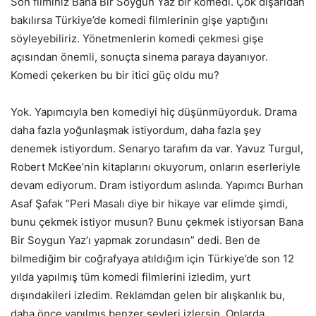
Son filminiz Bana Bir Soygun Yaz bir komedi. Çok dışarıdan
bakılırsa Türkiye’de komedi filmlerinin gişe yaptığını
söyleyebiliriz. Yönetmenlerin komedi çekmesi gişe
açısından önemli, sonuçta sinema paraya dayanıyor.
Komedi çekerken bu bir itici güç oldu mu?
Yok. Yapımcıyla ben komediyi hiç düşünmüyorduk. Drama
daha fazla yoğunlaşmak istiyordum, daha fazla şey
denemek istiyordum. Senaryo tarafım da var. Yavuz Turgul,
Robert McKee’nin kitaplarını okuyorum, onların eserleriyle
devam ediyorum. Dram istiyordum aslında. Yapımcı Burhan
Asaf Şafak “Peri Masalı diye bir hikaye var elimde şimdi,
bunu çekmek istiyor musun? Bunu çekmek istiyorsan Bana
Bir Soygun Yaz’ı yapmak zorundasın” dedi. Ben de
bilmediğim bir coğrafyaya atıldığım için Türkiye’de son 12
yılda yapılmış tüm komedi filmlerini izledim, yurt
dışındakileri izledim. Reklamdan gelen bir alışkanlık bu,
daha önce yapılmış benzer şeyleri izlersin. Onlarda