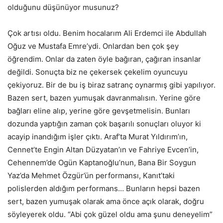
olduğunu düşünüyor musunuz?
Çok artısı oldu. Benim hocalarım Ali Erdemci ile Abdullah
Oğuz ve Mustafa Emre’ydi. Onlardan ben çok şey
öğrendim. Onlar da zaten öyle bağıran, çağıran insanlar
değildi. Sonuçta biz ne çekersek çekelim oyuncuyu
çekiyoruz. Bir de bu iş biraz satranç oynarmış gibi yapılıyor.
Bazen sert, bazen yumuşak davranmalısın. Yerine göre
bağları eline alıp, yerine göre gevşetmelisin. Bunları
dozunda yaptığın zaman çok başarılı sonuçları oluyor ki
acayip inandığım işler çıktı. Araf’ta Murat Yıldırım’ın,
Cennet’te Engin Altan Düzyatan’ın ve Fahriye Evcen’in,
Cehennem’de Ogün Kaptanoğlu’nun, Bana Bir Soygun
Yaz’da Mehmet Özgür’ün performansı, Kanıt’taki
polislerden aldığım performans… Bunların hepsi bazen
sert, bazen yumuşak olarak ama önce açık olarak, doğru
söyleyerek oldu. “Abi çok güzel oldu ama şunu deneyelim”