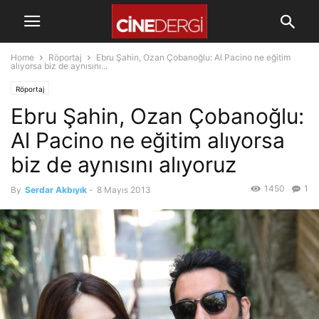
Home
Röportaj
Ebru Şahin, Ozan Çobanoğlu: Al Pacino ne eğitim
alıyorsa biz de aynısını...
Röportaj
Ebru Şahin, Ozan Çobanoğlu:
Al Pacino ne eğitim alıyorsa
biz de aynısını alıyoruz
1450
1
By
Serdar Akbıyık
-
8 Mayıs 2013