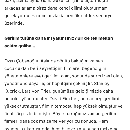
bakış açıma uydurdum. Güzel bir çatı oluşturmuştu
arkadaşlar ama biraz daha kendi dilimi oluşturmam
gerekiyordu. Yapımcımızla da hemfikir olduk senaryo
üzerinde.
Gerilim türüne daha mı yakınsınız? Bir de tek mekan
çekim galiba…
Ozan Çobanoğlu: Aslında dönüp baktığım zaman
çocukluktan beri seyrettiğim filmlere, beğendiğim
yönetmenlere evet gerilimi olan, sonunda sürprizleri olan,
yönetmene dayalı işler hep ilgimi çekmiştir. Stanley
Kubrick, Lars von Trier, günümüze geldiğimizde daha
popüler yönetmenler, David Fincher; bunlar hep gerilimi
yüksek tutmuştur, filmin temposu hep yüksek olmuştur ve
final sürprizle bitmiştir. Böyle baktığımız zaman gerilim
filmleri daha çok malzeme veriyor bu konuda. Hem
oyunculuk konusunda, hem hikaye konusunda malzeme