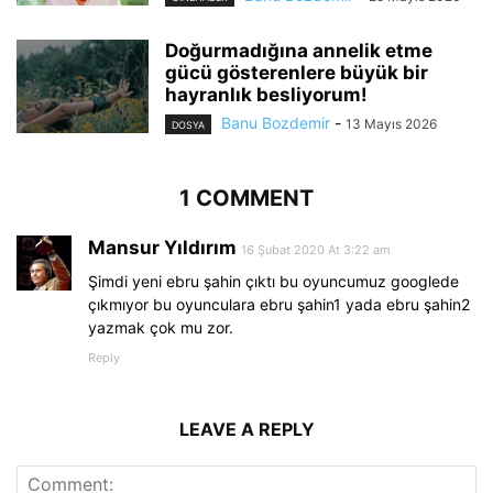
Doğurmadığına annelik etme
gücü gösterenlere büyük bir
hayranlık besliyorum!
Banu Bozdemir
-
13 Mayıs 2026
DOSYA
1 COMMENT
Mansur Yıldırım
16 Şubat 2020 At 3:22 am
Şimdi yeni ebru şahin çıktı bu oyuncumuz googlede
çıkmıyor bu oyunculara ebru şahin1 yada ebru şahin2
yazmak çok mu zor.
Reply
LEAVE A REPLY