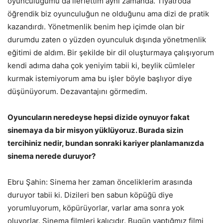
oyunculuğumu da ilerlettim aynı zamanda. Tiyatroda
öğrendik biz oyunculuğun ne olduğunu ama dizi de pratik
kazandırdı. Yönetmenlik benim hep içimde olan bir
durumdu zaten o yüzden oyunculuk dışında yönetmenlik
eğitimi de aldım. Bir şekilde bir dil oluşturmaya çalışıyorum
kendi adıma daha çok yeniyim tabii ki, beylik cümleler
kurmak istemiyorum ama bu işler böyle başlıyor diye
düşünüyorum. Dezavantajını görmedim.
Oyuncuların neredeyse hepsi dizide oynuyor fakat
sinemaya da bir misyon yüklüyoruz. Burada sizin
tercihiniz nedir, bundan sonraki kariyer planlamanızda
sinema nerede duruyor?
Ebru Şahin: Sinema her zaman önceliklerim arasında
duruyor tabii ki. Dizileri ben sabun köpüğü diye
yorumluyorum, köpürüyorlar, varlar ama sonra yok
oluyorlar. Sinema filmleri kalıcıdır. Bugün yaptığmız filmi