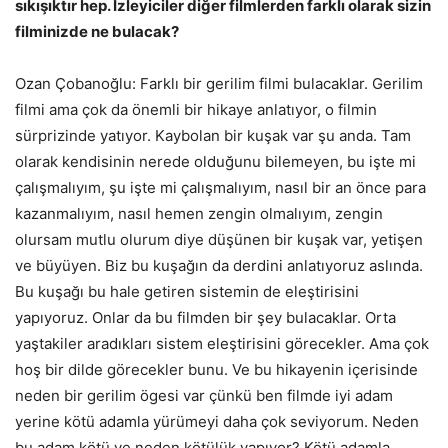
sıkışıktır hep. İzleyiciler diğer filmlerden farklı olarak sizin
filminizde ne bulacak?
Ozan Çobanoğlu: Farklı bir gerilim filmi bulacaklar. Gerilim
filmi ama çok da önemli bir hikaye anlatıyor, o filmin
sürprizinde yatıyor. Kaybolan bir kuşak var şu anda. Tam
olarak kendisinin nerede olduğunu bilemeyen, bu işte mi
çalışmalıyım, şu işte mi çalışmalıyım, nasıl bir an önce para
kazanmalıyım, nasıl hemen zengin olmalıyım, zengin
olursam mutlu olurum diye düşünen bir kuşak var, yetişen
ve büyüyen. Biz bu kuşağın da derdini anlatıyoruz aslında.
Bu kuşağı bu hale getiren sistemin de eleştirisini
yapıyoruz. Onlar da bu filmden bir şey bulacaklar. Orta
yaştakiler aradıkları sistem eleştirisini görecekler. Ama çok
hoş bir dilde görecekler bunu. Ve bu hikayenin içerisinde
neden bir gerilim ögesi var çünkü ben filmde iyi adam
yerine kötü adamla yürümeyi daha çok seviyorum. Neden
bu adam kötü ve neden kötülük yapıyor? Kötü adamla