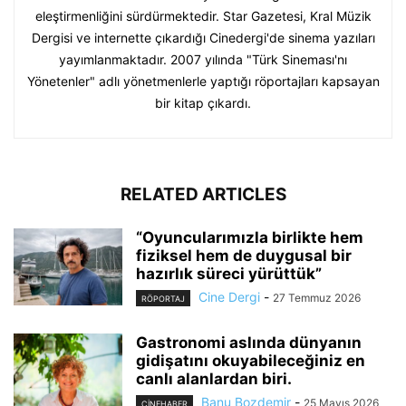
eleştirmenliğini sürdürmektedir. Star Gazetesi, Kral Müzik
Dergisi ve internette çıkardığı Cinedergi'de sinema yazıları
yayımlanmaktadır. 2007 yılında "Türk Sineması'nı
Yönetenler" adlı yönetmenlerle yaptığı röportajları kapsayan
bir kitap çıkardı.
RELATED ARTICLES
“Oyuncularımızla birlikte hem
fiziksel hem de duygusal bir
hazırlık süreci yürüttük”
Cine Dergi
-
27 Temmuz 2026
RÖPORTAJ
Gastronomi aslında dünyanın
gidişatını okuyabileceğiniz en
canlı alanlardan biri.
Banu Bozdemir
-
25 Mayıs 2026
CINEHABER