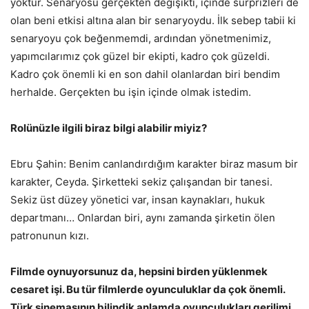
yoktur. Senaryosu gerçekten değişikti, içinde sürprizleri de
olan beni etkisi altına alan bir senaryoydu. İlk sebep tabii ki
senaryoyu çok beğenmemdi, ardından yönetmenimiz,
yapımcılarımız çok güzel bir ekipti, kadro çok güzeldi.
Kadro çok önemli ki en son dahil olanlardan biri bendim
herhalde. Gerçekten bu işin içinde olmak istedim.
Rolünüzle ilgili biraz bilgi alabilir miyiz?
Ebru Şahin: Benim canlandırdığım karakter biraz masum bir
karakter, Ceyda. Şirketteki sekiz çalışandan bir tanesi.
Sekiz üst düzey yönetici var, insan kaynakları, hukuk
departmanı… Onlardan biri, aynı zamanda şirketin ölen
patronunun kızı.
Filmde oynuyorsunuz da, hepsini birden yüklenmek
cesaret işi. Bu tür filmlerde oyunculuklar da çok önemli.
Türk sinemasının bilindik anlamda oyunculukları gerilimi