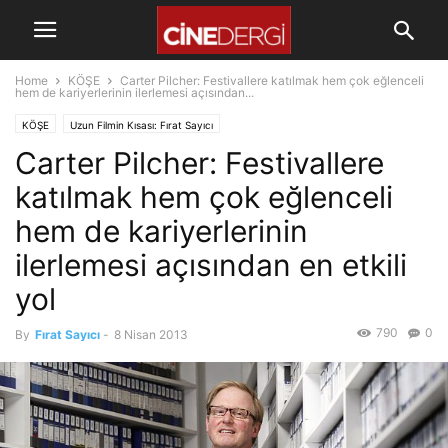
Home
KÖŞE
Carter Pilcher: Festivallere katılmak hem çok eğlenceli
hem de kariyerlerinin ilerlemesi açısından...
KÖŞE
Uzun Filmin Kısası: Fırat Sayıcı
Carter Pilcher: Festivallere
katılmak hem çok eğlenceli
hem de kariyerlerinin
ilerlemesi açısından en etkili
yol
790
0
By
Fırat Sayıcı
-
8 Nisan 2013