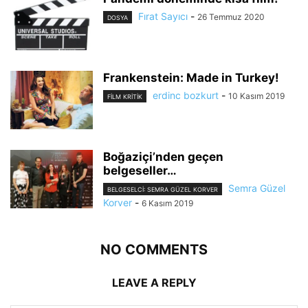
Fırat Sayıcı
-
26 Temmuz 2020
DOSYA
Frankenstein: Made in Turkey!
erdinc bozkurt
-
10 Kasım 2019
FILM KRITIK
Boğaziçi’nden geçen
belgeseller…
Semra Güzel
BELGESELCI: SEMRA GÜZEL KORVER
Korver
-
6 Kasım 2019
NO COMMENTS
LEAVE A REPLY