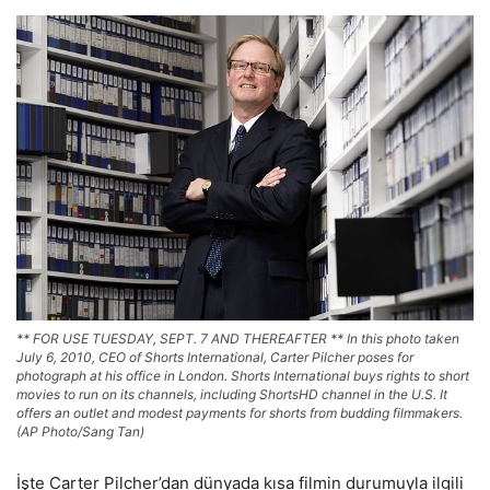
** FOR USE TUESDAY, SEPT. 7 AND THEREAFTER ** In this photo taken
July 6, 2010, CEO of Shorts International, Carter Pilcher poses for
photograph at his office in London. Shorts International buys rights to short
movies to run on its channels, including ShortsHD channel in the U.S. It
offers an outlet and modest payments for shorts from budding filmmakers.
(AP Photo/Sang Tan)
İşte Carter Pilcher’dan dünyada kısa filmin durumuyla ilgili