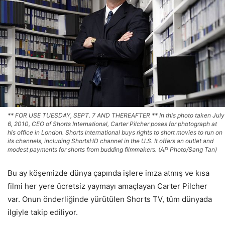
** FOR USE TUESDAY, SEPT. 7 AND THEREAFTER ** In this photo taken July
6, 2010, CEO of Shorts International, Carter Pilcher poses for photograph at
his office in London. Shorts International buys rights to short movies to run on
its channels, including ShortsHD channel in the U.S. It offers an outlet and
modest payments for shorts from budding filmmakers. (AP Photo/Sang Tan)
Bu ay köşemizde dünya çapında işlere imza atmış ve kısa
filmi her yere ücretsiz yaymayı amaçlayan Carter Pilcher
var. Onun önderliğinde yürütülen Shorts TV, tüm dünyada
ilgiyle takip ediliyor.