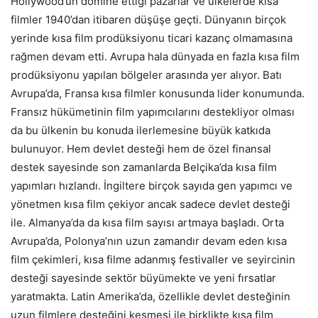
Hollywood’un domine ettiği pazarlar ve ülkelerde kısa
filmler 1940’dan itibaren düşüşe geçti. Dünyanın birçok
yerinde kısa film prodüksiyonu ticari kazanç olmamasına
rağmen devam etti. Avrupa hala dünyada en fazla kısa film
prodüksiyonu yapılan bölgeler arasında yer alıyor. Batı
Avrupa’da, Fransa kısa filmler konusunda lider konumunda.
Fransız hükümetinin film yapımcılarını destekliyor olması
da bu ülkenin bu konuda ilerlemesine büyük katkıda
bulunuyor. Hem devlet desteği hem de özel finansal
destek sayesinde son zamanlarda Belçika’da kısa film
yapımları hızlandı. İngiltere birçok sayıda gen yapımcı ve
yönetmen kısa film çekiyor ancak sadece devlet desteği
ile. Almanya’da da kısa film sayısı artmaya başladı. Orta
Avrupa’da, Polonya’nın uzun zamandır devam eden kısa
film çekimleri, kısa filme adanmış festivaller ve seyircinin
desteği sayesinde sektör büyümekte ve yeni fırsatlar
yaratmakta. Latin Amerika’da, özellikle devlet desteğinin
uzun filmlere desteğini kesmesi ile birklikte kısa film