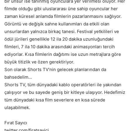
bir unsur ise tanınmış oyunculara yer verilmesi oluyor. Her
filmde olduğu gibi uluslararası üne sahip oyuncular her
zaman küresel anlamda filmlerin pazarlanmasını sağlıyor.
Görüntü ve değişik sahne kullanımları da etkili olan
unsurlardan yalnızca birkaç tanesi. Festival yetkilileri ve
ödül jürileri genellikle 12 ila 20 dakika uzunluğundaki
filmleri, 7 ila 10 dakika arasındaki animasyonları tercih
ediyorlar. Kısa filmlerin dağıtımı ise uzun metrajlara göre
büyük titizlik ve özen gerektiriyor.
Son olarak Shorts TV’nin gelecek planlarından da
bahsedelim…
Shorts TV, tüm dünyadaki kablo operatörleri ile yakından
çalışıyor ve bu sayede geniş bir kitleye ulaşıyor. Hedefimiz
tüm dünyadaki kısa film severlere en kısa sürede
ulaşabilmek.
Fırat Sayıcı
twitter.com/firatsayici