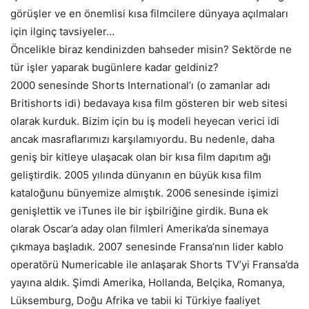
görüşler ve en önemlisi kısa filmcilere dünyaya açılmaları
için ilginç tavsiyeler…
Öncelikle biraz kendinizden bahseder misin? Sektörde ne
tür işler yaparak bugünlere kadar geldiniz?
2000 senesinde Shorts International’ı (o zamanlar adı
Britishorts idi) bedavaya kısa film gösteren bir web sitesi
olarak kurduk. Bizim için bu iş modeli heyecan verici idi
ancak masraflarımızı karşılamıyordu. Bu nedenle, daha
geniş bir kitleye ulaşacak olan bir kısa film dapıtım ağı
geliştirdik. 2005 yılında dünyanın en büyük kısa film
kataloğunu bünyemize almıştık. 2006 senesinde işimizi
genişlettik ve iTunes ile bir işbilriğine girdik. Buna ek
olarak Oscar’a aday olan filmleri Amerika’da sinemaya
çıkmaya başladık. 2007 senesinde Fransa’nın lider kablo
operatörü Numericable ile anlaşarak Shorts TV’yi Fransa’da
yayına aldık. Şimdi Amerika, Hollanda, Belçika, Romanya,
Lüksemburg, Doğu Afrika ve tabii ki Türkiye faaliyet