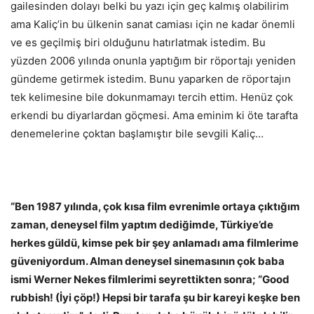
gailesinden dolayı belki bu yazı için geç kalmış olabilirim
ama Kaliç’in bu ülkenin sanat camiası için ne kadar önemli
ve es geçilmiş biri olduğunu hatırlatmak istedim. Bu
yüzden 2006 yılında onunla yaptığım bir röportajı yeniden
gündeme getirmek istedim. Bunu yaparken de röportajın
tek kelimesine bile dokunmamayı tercih ettim. Henüz çok
erkendi bu diyarlardan göçmesi. Ama eminim ki öte tarafta
denemelerine çoktan başlamıştır bile sevgili Kaliç…
“Ben 1987 yılında, çok kısa film evrenimle ortaya çıktığım
zaman, deneysel film yaptım dediğimde, Türkiye’de
herkes güldü, kimse pek bir şey anlamadı ama filmlerime
güveniyordum. Alman deneysel sinemasının çok baba
ismi Werner Nekes filmlerimi seyrettikten sonra; “Good
rubbish! (İyi çöp!) Hepsi bir tarafa şu bir kareyi keşke ben