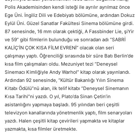
Polis Akademisinden kendi isteği ile ayrılır ayrılmaz önce
Ege Üni. İngiliz Dili ve Edebiyatı bölümüne, ardından Dokuz
Eylül Üni. Güzel Sanatlar Fakültesi Sinema bölümüne girdi.
87 senesinde, 16 mm olarak çektiği, A Fassbinder Lie, şiYir
ve 59” gibi filmlerin bulunduğu ve sonradan adı “SABRİ
KALİÇ’İN ÇOK KISA FİLM EVRENİ” olacak olan seri
çalışmayı yaptı. Öğrenciliği sırasında bir süre Batı Berlin’de
kısa film çalışmaları oldu. Mezuniyet tezi “Deneysel
Sinemacı Kimliğiyle Andy Warhol” kitap olarak yayınlandı.
Ardından 92 senesinde, “Kültür Bakanlığı Yılın Sinema
Kitabı Ödülü”nü alan, ilk telif kitabı “Deneysel Sinemanın
Kısa Tarihi”ni yazdı. O yıl, Plato’da Sinan Çetin’in
asistanlığını yapmaya başladı. 95 yılından beri çeşitli
televizyon kanallarında yönetmenlik yaptı, film senaryoları
yazdı. Halen çeşitli kitap çevirileri yapmakta ve kitaplar
yazmakta, kısa filmler üretmekte.