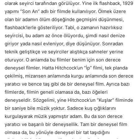
olarak seyirci tarafından görülüyor. Yine ilk flashback, 1929
yapımı “Son An” adlı bir filmde kullanılıyor. Ölmek üzere
olan bir adamın ölüm döşeğinde geçmişini düşünmesi,
flashback’lerle gösteriliyor. Tabi, o zamanın hazırlıksız
seyircisi, bu adam az önce ölüyordu, şimdi nasıl denize
giriyor yada nasıl evleniyor, diye düşünüyor. Sonradan
teknik geliştikçe ve seyirciler alıştıkça sahneler yerine
oturuyor. O anlamda bu filmler benim için son derece
deneysel filmler. Hatta Hitchcock’un “İp” filmi, tek planda
çekilmiş, mizansen anlamında kurgu anlamında son derece
yaratıcı ve bence taş gibi de bir deneysel film. Ayrıca bazı
filmlerde, filmin geneli olamasa da, bazı öğeleri
deneyseldir. Sözgelimi, yine Hitchcock’un “Kuşlar” filminde
bir saniye bile müzik yoktur. Sadece kuş çığlıklarını
kurgulayarak müzik yapmıştır adam. Bu da son derece
yaratıcı ve başarılı bir deneysellik. Tam bir deneysel film
olmasa da, bu yönüyle deneysel bir tat taşıdığını