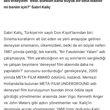
akıl etseydim” dedi. Bundan daha büyük bir ödül olabilir
mi benim için?” Sabri Kaliç
Sabri Kaliç, Türkiye’nin sayılı Don Kişot’larından biri.
Sinema kurallarını alt üst eden ve yeni anlayışlar getiren
deneysel sinemanın, ülkemizdeki, belki de en büyük neferi.
1987 yılında çektiği, tek karelik, “Bir Fassbinder Yalanı” adlı
çalışmasıyla, “film yaratıcılığının en uç sınırlarını sergilediği
ve çalışan beyinlere ‘deneysel film alanında daha ne
yapılabilir?’ sorusunu sordurduğu” gerekçesiyle, 2005
yılında META-FILM AWARD ödülünü, kazandı. Merkezi
Hollanda’da bulunan META-FILM UNDERGROUND adlı
deneysel film kuruluşunun bundan önce ödüle layık
gördüğü yönetmenler arasında Jean Vigo, Kenneth Anger
ve John Waters gibi aykırı yönetmenler var. Kaliç’in
deyimiyle arızalı yönetmenler. 1966 İzmir doğumlu Kaliç,