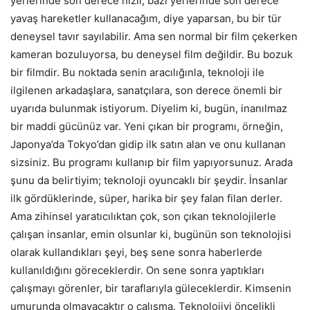
yerlerinde son derece hızlı, bazı yerlerinde son derece
yavaş hareketler kullanacağım, diye yaparsan, bu bir tür
deneysel tavır sayılabilir. Ama sen normal bir film çekerken
kameran bozuluyorsa, bu deneysel film değildir. Bu bozuk
bir filmdir. Bu noktada senin aracılığınla, teknoloji ile
ilgilenen arkadaşlara, sanatçılara, son derece önemli bir
uyarıda bulunmak istiyorum. Diyelim ki, bugün, inanılmaz
bir maddi gücünüz var. Yeni çıkan bir programı, örneğin,
Japonya’da Tokyo’dan gidip ilk satın alan ve onu kullanan
sizsiniz. Bu programı kullanıp bir film yapıyorsunuz. Arada
şunu da belirtiyim; teknoloji oyuncaklı bir şeydir. İnsanlar
ilk gördüklerinde, süper, harika bir şey falan filan derler.
Ama zihinsel yaratıcılıktan çok, son çıkan teknolojilerle
çalışan insanlar, emin olsunlar ki, bugünün son teknolojisi
olarak kullandıkları şeyi, beş sene sonra haberlerde
kullanıldığını göreceklerdir. On sene sonra yaptıkları
çalışmayı görenler, bir taraflarıyla güleceklerdir. Kimsenin
umurunda olmayacaktır o çalışma. Teknolojiyi öncelikli