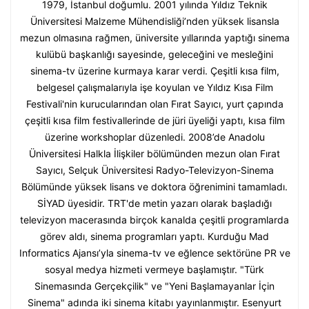
1979, İstanbul doğumlu. 2001 yılında Yıldız Teknik
Üniversitesi Malzeme Mühendisliği’nden yüksek lisansla
mezun olmasına rağmen, üniversite yıllarında yaptığı sinema
kulübü başkanlığı sayesinde, geleceğini ve mesleğini
sinema-tv üzerine kurmaya karar verdi. Çeşitli kısa film,
belgesel çalışmalarıyla işe koyulan ve Yıldız Kısa Film
Festivali'nin kurucularından olan Fırat Sayıcı, yurt çapında
çeşitli kısa film festivallerinde de jüri üyeliği yaptı, kısa film
üzerine workshoplar düzenledi. 2008’de Anadolu
Üniversitesi Halkla İlişkiler bölümünden mezun olan Fırat
Sayıcı, Selçuk Üniversitesi Radyo-Televizyon-Sinema
Bölümünde yüksek lisans ve doktora öğrenimini tamamladı.
SİYAD üyesidir. TRT'de metin yazarı olarak başladığı
televizyon macerasında birçok kanalda çeşitli programlarda
görev aldı, sinema programları yaptı. Kurduğu Mad
Informatics Ajansı’yla sinema-tv ve eğlence sektörüne PR ve
sosyal medya hizmeti vermeye başlamıştır. "Türk
Sinemasında Gerçekçilik" ve "Yeni Başlamayanlar İçin
Sinema" adında iki sinema kitabı yayınlanmıştır. Esenyurt