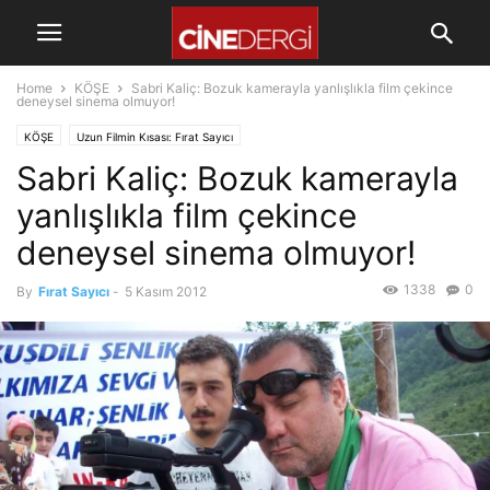
Home
KÖŞE
Sabri Kaliç: Bozuk kamerayla yanlışlıkla film çekince
deneysel sinema olmuyor!
KÖŞE
Uzun Filmin Kısası: Fırat Sayıcı
Sabri Kaliç: Bozuk kamerayla
yanlışlıkla film çekince
deneysel sinema olmuyor!
1338
0
By
Fırat Sayıcı
-
5 Kasım 2012