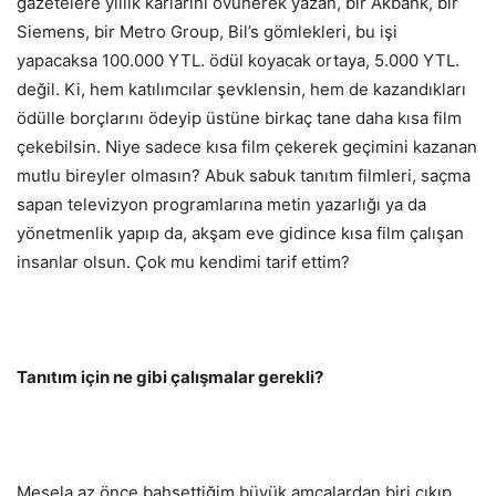
gazetelere yıllık karlarını övünerek yazan, bir Akbank, bir
Siemens, bir Metro Group, Bil’s gömlekleri, bu işi
yapacaksa 100.000 YTL. ödül koyacak ortaya, 5.000 YTL.
değil. Ki, hem katılımcılar şevklensin, hem de kazandıkları
ödülle borçlarını ödeyip üstüne birkaç tane daha kısa film
çekebilsin. Niye sadece kısa film çekerek geçimini kazanan
mutlu bireyler olmasın? Abuk sabuk tanıtım filmleri, saçma
sapan televizyon programlarına metin yazarlığı ya da
yönetmenlik yapıp da, akşam eve gidince kısa film çalışan
insanlar olsun. Çok mu kendimi tarif ettim?
Tanıtım için ne gibi çalışmalar gerekli?
Mesela az önce bahsettiğim büyük amcalardan biri çıkıp,