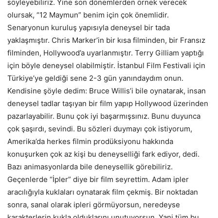
söyleyebiliriz. Yine son dönemlerden örnek verecek
olursak, “12 Maymun” benim için çok önemlidir.
Senaryonun kuruluş yapısıyla deneysel bir tada
yaklaşmıştır. Chris Marker’in bir kısa filminden, bir Fransız
filminden, Hollywood’a uyarlanmıştır. Terry Gilliam yaptığı
için böyle deneysel olabilmiştir. İstanbul Film Festivali için
Türkiye’ye geldiği sene 2-3 gün yanındaydım onun.
Kendisine şöyle dedim: Bruce Willis’i bile oynatarak, insan
deneysel tadlar taşıyan bir film yapıp Hollywood üzerinden
pazarlayabilir. Bunu çok iyi başarmışsınız. Bunu duyunca
çok şaşırdı, sevindi. Bu sözleri duymayı çok istiyorum,
Amerika’da herkes filmin prodüksiyonu hakkında
konuşurken çok az kişi bu deneyselliği fark ediyor, dedi.
Bazı animasyonlarda bile deneysellik görebiliriz.
Geçenlerde “İpler” diye bir film seyrettim. Adam ipler
aracılığıyla kuklaları oynatarak film çekmiş. Bir noktadan
sonra, sanal olarak ipleri görmüyorsun, neredeyse
karakterlerin kukla olduklarını unutuyorsun. Yani tüm bu