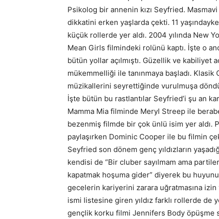
Psikolog bir annenin kızı Seyfried. Masmavi 
dikkatini erken yaşlarda çekti. 11 yaşınday
küçük rollerde yer aldı. 2004 yılında New Y
Mean Girls filmindeki rolünü kaptı. İşte o 
bütün yollar açılmıştı. Güzellik ve kabiliyet
mükemmelliği ile tanınmaya başladı. Klasik Op
müzikallerini seyrettiğinde vurulmuşa dönd
İşte bütün bu rastlantılar Seyfried’i şu an ka
Mamma Mia filminde Meryl Streep ile berabe
bezenmiş filmde bir çok ünlü isim yer aldı. P
paylaşırken Dominic Cooper ile bu filmin çek
Seyfried son dönem genç yıldızların yaşadı
kendisi de “Bir cluber sayılmam ama partiler
kapatmak hoşuma gider” diyerek bu huyunu 
gecelerin kariyerini zarara uğratmasına izin
ismi listesine giren yıldız farklı rollerde de
gençlik korku filmi Jennifers Body öpüşme s