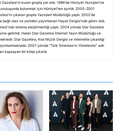
r Gazetesi'ni kuran grupta yer aldı. 1996'da Hürriyet Yazıişleri'ne
kuruluşunda bulunmak için Hürriyet'ten ayrıldı. 2000-2001
etesi'ni çıkaran grupta Yazıişleri Müdürlüğü yaptı. 2002'de
a bağlı olan ve yeniden yayımlanan Hayat Dergisi'nde görev aldı.
tesi'nde sinema eleştirmenliği yaptı. 2004 yılında Star Gazetesi
vine getirildi. Halen Star Gazetesi İnternet Yayın Müdürlüğü ve
ektedir. Star Gazetesi, Kral Müzik Dergisi ve internette çıkardığı
ayımlanmaktadır. 2007 yılında "Türk Sineması'nı Yönetenler" adlı
arı kapsayan bir kitap çıkardı.