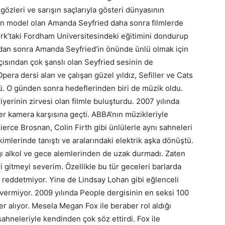
gözleri ve sarışın saçlarıyla gösteri dünyasının
ken model olan Amanda Seyfried daha sonra filmlerde
ork’taki Fordham Universitesindeki eğitimini dondurup
andan sonra Amanda Seyfried’in önünde ünlü olmak için
 açısından çok şanslı olan Seyfried sesinin de
era dersi alan ve çalışan güzel yıldız, Sefiller ve Cats
ü. O günden sonra hedeflerinden biri de müzik oldu.
riyerinin zirvesi olan filmle buluşturdu. 2007 yılında
r kamera karşısına geçti. ABBA’nın müzikleriyle
ierce Brosnan, Colin Firth gibi ünlülerle aynı sahneleri
imlerinde tanıştı ve aralarındaki elektrik aşka dönüştü.
ğı alkol ve gece alemlerinden de uzak durmadı. Zaten
i gitmeyi severim. Özellikle bu tür geceleri barlarda
reddetmiyor. Yine de Lindsay Lohan gibi eğlenceli
 vermiyor. 2009 yılında People dergisinin en seksi 100
 yer alıyor. Mesela Megan Fox ile beraber rol aldığı
ahneleriyle kendinden çok söz ettirdi. Fox ile