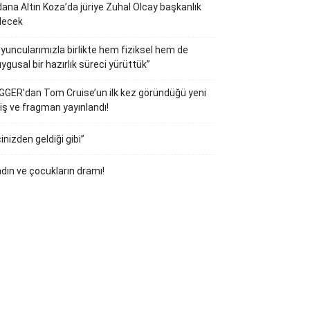
ana Altın Koza’da jüriye Zuhal Olcay başkanlık
decek
yuncularımızla birlikte hem fiziksel hem de
ygusal bir hazırlık süreci yürüttük”
GGER’dan Tom Cruise’un ilk kez göründüğü yeni
iş ve fragman yayınlandı!
çinizden geldiği gibi”
dın ve çocukların dramı!