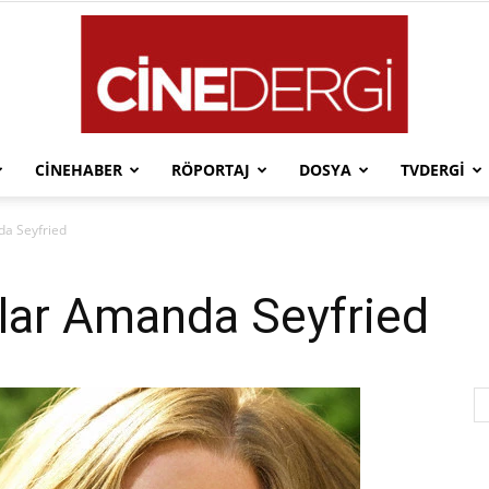
CINEHABER
RÖPORTAJ
DOSYA
TVDERGI
Cinedergi
da Seyfried
çlar Amanda Seyfried