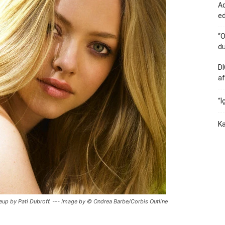
Ad
e
“O
du
DI
af
“İ
Ka
keup by Pati Dubroff. --- Image by © Ondrea Barbe/Corbis Outline