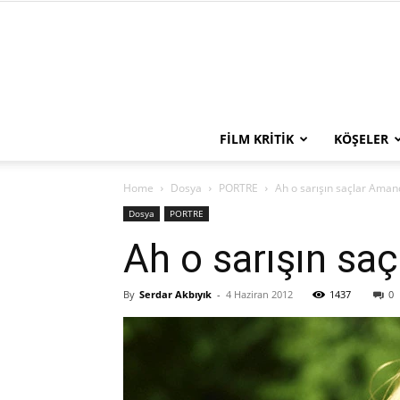
FILM KRITIK
KÖŞELER
Home
Dosya
PORTRE
Ah o sarışın saçlar Aman
Dosya
PORTRE
Ah o sarışın sa
By
Serdar Akbıyık
-
4 Haziran 2012
1437
0