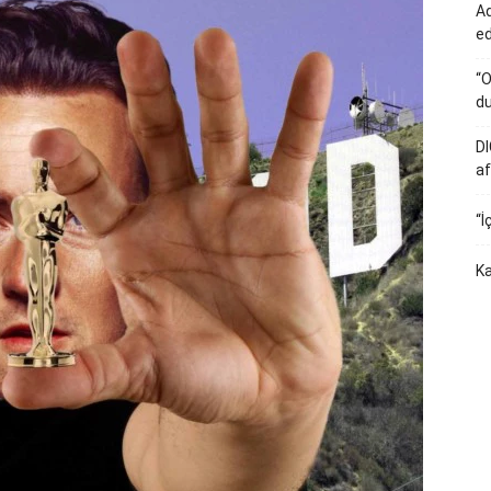
Ad
e
“O
du
DI
af
“İ
Ka