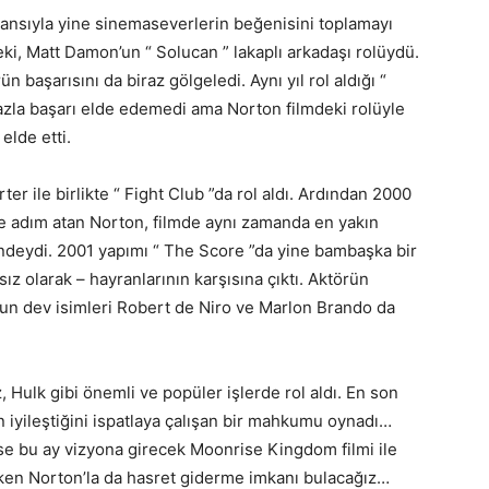
rmansıyla yine sinemaseverlerin beğenisini toplamayı
eki, Matt Damon’un “ Solucan ” lakaplı arkadaşı rolüydü.
n başarısını da biraz gölgeledi. Aynı yıl rol aldığı “
fazla başarı elde edemedi ama Norton filmdeki rolüyle
elde etti.
r ile birlikte “ Fight Club ”da rol aldı. Ardından 2000
ğe adım atan Norton, filmde aynı zamanda en yakın
ündeydi. 2001 yapımı “ The Score ”da yine bambaşka bir
rsız olarak – hayranlarının karşısına çıktı. Aktörün
d’un dev isimleri Robert de Niro ve Marlon Brando da
, Hulk gibi önemli ve popüler işlerde rol aldı. En son
in iyileştiğini ispatlaya çalışan bir mahkumu oynadı…
ise bu ay vizyona girecek Moonrise Kingdom filmi ile
erken Norton’la da hasret giderme imkanı bulacağız…