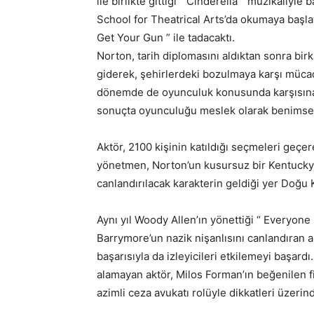
ile birlikte gittiği “ Cinderella ” müzikaliy
School for Theatrical Arts’da okumaya başla
Get Your Gun ” ile tadacaktı.
Norton, tarih diplomasını aldıktan sonra bir
giderek, şehirlerdeki bozulmaya karşı mücade
dönemde de oyunculuk konusunda karşısına 
sonuçta oyunculuğu meslek olarak benimse
Aktör, 2100 kişinin katıldığı seçmeleri geçer
yönetmen, Norton’un kusursuz bir Kentuck
canlandırılacak karakterin geldiği yer Doğu 
Aynı yıl Woody Allen’ın yönettiği “ Everyon
Barrymore’un nazik nişanlısını canlandıran a
başarısıyla da izleyicileri etkilemeyi başardı. 
alamayan aktör, Milos Forman’ın beğenilen fil
azimli ceza avukatı rolüyle dikkatleri üzerind