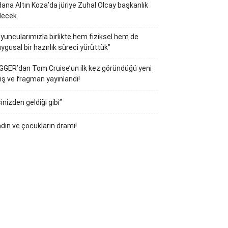
ana Altın Koza’da jüriye Zuhal Olcay başkanlık
decek
yuncularımızla birlikte hem fiziksel hem de
ygusal bir hazırlık süreci yürüttük”
GGER’dan Tom Cruise’un ilk kez göründüğü yeni
iş ve fragman yayınlandı!
çinizden geldiği gibi”
dın ve çocukların dramı!