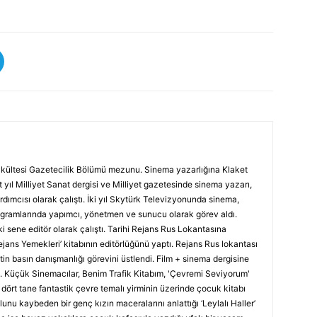
 Fakültesi Gazetecilik Bölümü mezunu. Sinema yazarlığına Klaket
 yıl Milliyet Sanat dergisi ve Milliyet gazetesinde sinema yazarı,
rdımcısı olarak çalıştı. İki yıl Skytürk Televizyonunda sinema,
rogramlarında yapımcı, yönetmen ve sunucu olarak görev aldı.
i sene editör olarak çalıştı. Tarihi Rejans Rus Lokantasına
Rejans Yemekleri’ kitabının editörlüğünü yaptı. Rejans Rus lokantası
in basın danışmanlığı görevini üstlendi. Film + sinema dergisine
tı. Küçük Sinemacılar, Benim Trafik Kitabım, 'Çevremi Seviyorum'
’, dört tane fantastik çevre temalı yirminin üzerinde çocuk kitabı
nu kaybeden bir genç kızın maceralarını anlattığı ‘Leylalı Haller’