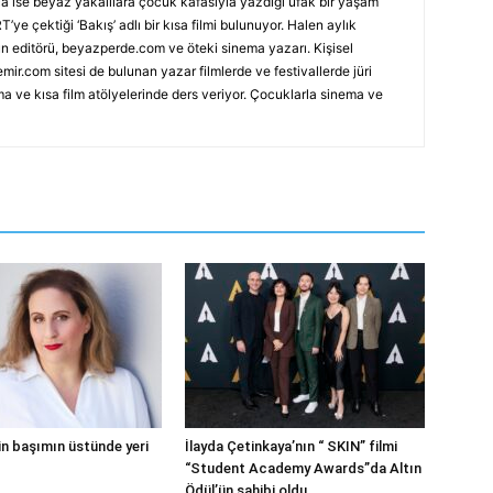
nca ise beyaz yakalılara çocuk kafasıyla yazdığı ufak bir yaşam
T’ye çektiği ‘Bakış’ adlı bir kısa filmi bulunuyor. Halen aylık
n editörü, beyazperde.com ve öteki sinema yazarı. Kişisel
mir.com sitesi de bulunan yazar filmlerde ve festivallerde jüri
ma ve kısa film atölyelerinde ders veriyor. Çocuklarla sinema ve
in başımın üstünde yeri
İlayda Çetinkaya’nın “ SKIN” filmi
“Student Academy Awards”da Altın
Ödül’ün sahibi oldu