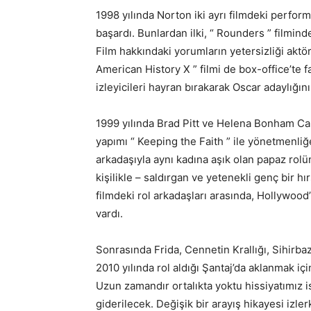
1998 yılında Norton iki ayrı filmdeki perfo
başardı. Bunlardan ilki, “ Rounders ” filmind
Film hakkındaki yorumların yetersizliği aktörü
American History X ” filmi de box-office’te 
izleyicileri hayran bırakarak Oscar adaylığını 
1999 yılında Brad Pitt ve Helena Bonham Carte
yapımı “ Keeping the Faith ” ile yönetmenli
arkadaşıyla aynı kadına aşık olan papaz rol
kişilikle – saldırgan ve yetenekli genç bir hı
filmdeki rol arkadaşları arasında, Hollywoo
vardı.
Sonrasında Frida, Cennetin Krallığı, Sihirbaz
2010 yılında rol aldığı Şantaj’da aklanmak iç
Uzun zamandır ortalıkta yoktu hissiyatımız 
giderilecek. Değişik bir arayış hikayesi izl