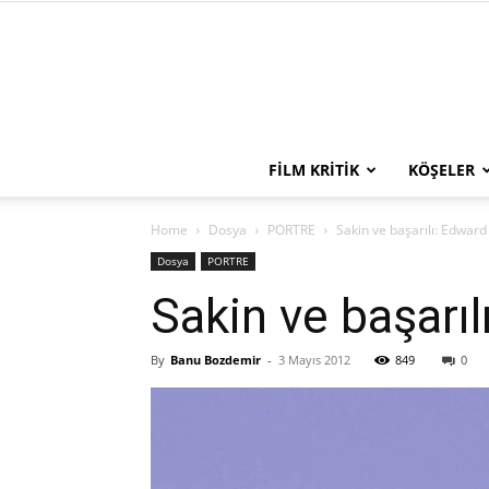
FILM KRITIK
KÖŞELER
Home
Dosya
PORTRE
Sakin ve başarılı: Edwar
Dosya
PORTRE
Sakin ve başarı
By
Banu Bozdemir
-
3 Mayıs 2012
849
0