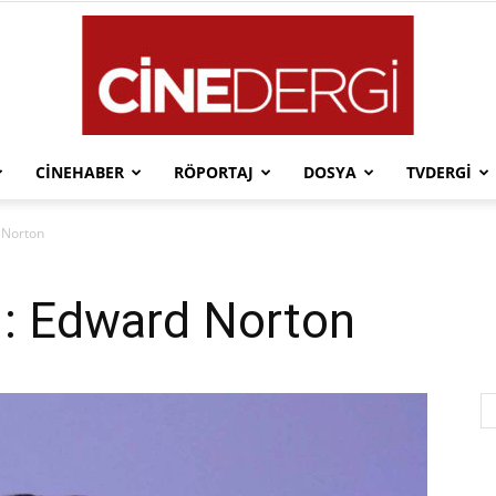
CINEHABER
RÖPORTAJ
DOSYA
TVDERGI
Cinedergi
d Norton
lı: Edward Norton