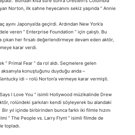
le başladı. Bundan kısa süre sonra Orestein’s Columbia
yan Norton, ilk sahne heyecanını sekiz yaşında “ Annie
kaç ayını Japonya’da geçirdi. Ardından New York’a
le veren “ Enterprise Foundation ” için çalıştı. Bu
çıkan her fırsatı değerlendirmeye devam eden aktör,
meye karar verdi.
ek “ Primal Fear ” da rol aldı. Seçmelere gelen
y aksanıyla konuştuğunu duyduğu anda –
Kentucky idi – rolü Norton’a vermeye karar vermişti.
e Says I Love You ” isimli Hollywood müzikalinde Drew
ktör, rolündeki şarkıları kendi söyleyerek bu alandaki
Bir yıl içinde birbirinden bunca farklı iki filmle hızını
mi “ The People vs. Larry Flynt ” isimli filmde de
e topladı.