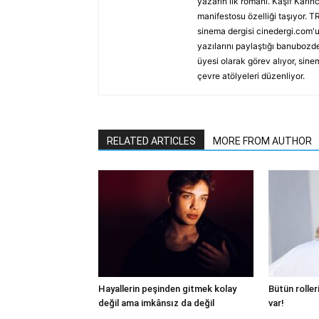
yazarın ilk romanı. Kaşif Karı
manifestosu özelliği taşıyor. TR
sinema dergisi cinedergi.com'u
yazılarını paylaştığı banubozde
üyesi olarak görev alıyor, sine
çevre atölyeleri düzenliyor.
RELATED ARTICLES
MORE FROM AUTHOR
Hayallerin peşinden gitmek kolay
Bütün roller
değil ama imkânsız da değil
var!