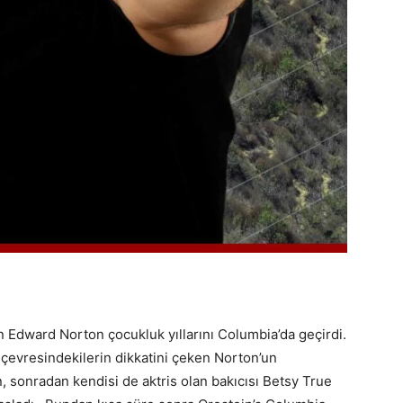
 Edward Norton çocukluk yıllarını Columbia’da geçirdi.
 çevresindekilerin dikkatini çeken Norton’un
, sonradan kendisi de aktris olan bakıcısı Betsy True