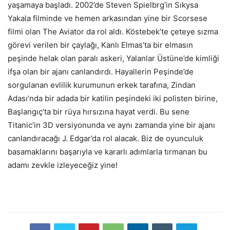
yaşamaya başladı. 2002’de Steven Spielbrg’in Sıkysa
Yakala filminde ve hemen arkasından yine bir Scorsese
filmi olan The Aviator da rol aldı. Köstebek’te çeteye sızma
görevi verilen bir çaylağı, Kanlı Elmas’ta bir elmasın
peşinde helak olan paralı askeri, Yalanlar Üstüne’de kimliği
ifşa olan bir ajanı canlandırdı. Hayallerin Peşinde’de
sorgulanan evlilik kurumunun erkek tarafına, Zindan
Adası’nda bir adada bir katilin peşindeki iki polisten birine,
Başlangıç’ta bir rüya hırsızına hayat verdi. Bu sene
Titanic’in 3D versiyonunda ve aynı zamanda yine bir ajanı
canlandıracağı J. Edgar’da rol alacak. Biz de oyunculuk
basamaklarını başarıyla ve kararlı adımlarla tırmanan bu
adamı zevkle izleyeceğiz yine!