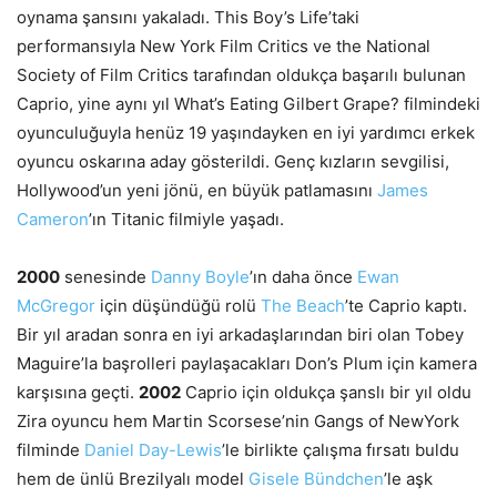
oynama şansını yakaladı. This Boy’s Life’taki
performansıyla New York Film Critics ve the National
Society of Film Critics tarafından oldukça başarılı bulunan
Caprio, yine aynı yıl What’s Eating Gilbert Grape? filmindeki
oyunculuğuyla henüz 19 yaşındayken en iyi yardımcı erkek
oyuncu oskarına aday gösterildi. Genç kızların sevgilisi,
Hollywood’un yeni jönü, en büyük patlamasını
James
Cameron
’ın Titanic filmiyle yaşadı.
2000
senesinde
Danny Boyle
’ın daha önce
Ewan
McGregor
için düşündüğü rolü
The Beach
’te Caprio kaptı.
Bir yıl aradan sonra en iyi arkadaşlarından biri olan Tobey
Maguire’la başrolleri paylaşacakları Don’s Plum için kamera
karşısına geçti.
2002
Caprio için oldukça şanslı bir yıl oldu
Zira oyuncu hem Martin Scorsese’nin Gangs of NewYork
filminde
Daniel Day-Lewis
’le birlikte çalışma fırsatı buldu
hem de ünlü Brezilyalı model
Gisele Bündchen
’le aşk