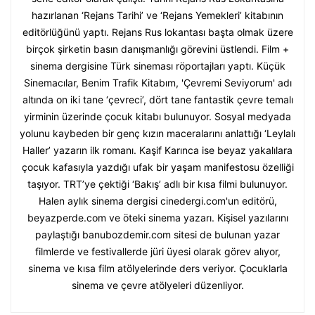
hazırlanan ‘Rejans Tarihi’ ve ‘Rejans Yemekleri’ kitabının
editörlüğünü yaptı. Rejans Rus lokantası başta olmak üzere
birçok şirketin basın danışmanlığı görevini üstlendi. Film +
sinema dergisine Türk sineması röportajları yaptı. Küçük
Sinemacılar, Benim Trafik Kitabım, 'Çevremi Seviyorum' adı
altında on iki tane ‘çevreci’, dört tane fantastik çevre temalı
yirminin üzerinde çocuk kitabı bulunuyor. Sosyal medyada
yolunu kaybeden bir genç kızın maceralarını anlattığı ‘Leylalı
Haller’ yazarın ilk romanı. Kaşif Karınca ise beyaz yakalılara
çocuk kafasıyla yazdığı ufak bir yaşam manifestosu özelliği
taşıyor. TRT’ye çektiği ‘Bakış’ adlı bir kısa filmi bulunuyor.
Halen aylık sinema dergisi cinedergi.com'un editörü,
beyazperde.com ve öteki sinema yazarı. Kişisel yazılarını
paylaştığı banubozdemir.com sitesi de bulunan yazar
filmlerde ve festivallerde jüri üyesi olarak görev alıyor,
sinema ve kısa film atölyelerinde ders veriyor. Çocuklarla
sinema ve çevre atölyeleri düzenliyor.