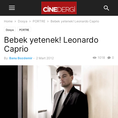
Home
Dosya
PORTRE
Bebek yetenek! Leonardo Caprio
Dosya
PORTRE
Bebek yetenek! Leonardo
Caprio
1018
0
By
Banu Bozdemir
-
2 Mart 2012