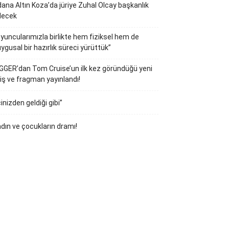
ana Altın Koza’da jüriye Zuhal Olcay başkanlık
decek
yuncularımızla birlikte hem fiziksel hem de
ygusal bir hazırlık süreci yürüttük”
GGER’dan Tom Cruise’un ilk kez göründüğü yeni
iş ve fragman yayınlandı!
çinizden geldiği gibi”
dın ve çocukların dramı!