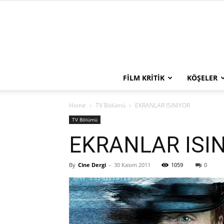
FILM KRITIK
KÖŞELER
Home
TV Bölümü
EKRANLAR ISINIYOR
TV Bölümü
EKRANLAR ISI
By
Cine Dergi
-
30 Kasım 2011
1059
0