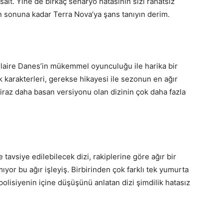
it. Yine de birkaç senaryo hatasının sizi rahatsız
 sonuna kadar Terra Nova’ya şans tanıyın derim.
Claire Danes’in mükemmel oyunculuğu ile harika bir
karakterleri, gerekse hikayesi ile sezonun en ağır
iraz daha basan versiyonu olan dizinin çok daha fazla
 tavsiye edilebilecek dizi, rakiplerine göre ağır bir
mıyor bu ağır işleyiş. Birbirinden çok farklı tek yumurta
 polisiyenin içine düşüşünü anlatan dizi şimdilik hatasız