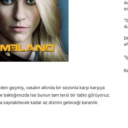
Ad
e
“O
du
DI
af
“İ
Ka
nden geçmiş, vasatın altında bir sezonla karşı karşıya
 baktığımızda ise bunun tam tersi bir tablo görüyoruz.
la sayılabilecek kadar az dizinin geleceği karanlık