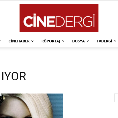
CINEHABER
RÖPORTAJ
DOSYA
TVDERGI
Cinedergi
NIYOR