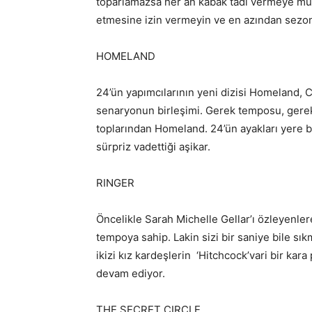
toparlamazsa her an kabak tadı vermeye müsa
etmesine izin vermeyin ve en azından sezon
HOMELAND
24’ün yapımcılarının yeni dizisi Homeland, 
senaryonun birleşimi. Gerek temposu, gerek 
toplarından Homeland. 24’ün ayakları yere b
sürpriz vadettiği aşikar.
RINGER
Öncelikle Sarah Michelle Gellar’ı özleyenlere
tempoya sahip. Lakin sizi bir saniye bile sık
ikizi kız kardeşlerin ‘Hitchcock’vari bir kara
devam ediyor.
THE SECRET CIRCLE