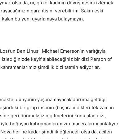
 doymak olsa da, üç güzel kadının dövüşmesini izlemek
ğrayacağınızın garantisini verebilirim. Sakın eski
n kalan bu yeni uyarlamaya bulaşmayın.
e Lost’un Ben Linus’ı Michael Emerson’ın varlığıyla
zlediğinizde keyif alabileceğiniz bir dizi Person of
kahramanlarımız şimdilik bizi tatmin ediyorlar.
ecekte, dünyanın yaşanamayacak duruma geldiği
eşindeki bir grup insanın (başarabildikleri tek zaman
sine geri dönmeksizin gitmelerini konu alan dizi,
eriyle boğuşan kahramanlarımızın maceralarını anlatıyor.
Nova her ne kadar şimdilik eğlenceli olsa da, acilen