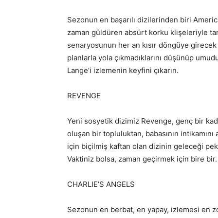
Sezonun en başarılı dizilerinden biri America
zaman güldüren absürt korku klişeleriyle tam 
senaryosunun her an kısır döngüye girecek g
planlarla yola çıkmadıklarını düşünüp umud
Lange’i izlemenin keyfini çıkarın.
REVENGE
Yeni sosyetik dizimiz Revenge, genç bir kadı
oluşan bir topluluktan, babasının intikamını 
için biçilmiş kaftan olan dizinin geleceği pe
Vaktiniz bolsa, zaman geçirmek için bire bir.
CHARLIE’S ANGELS
Sezonun en berbat, en yapay, izlemesi en zor