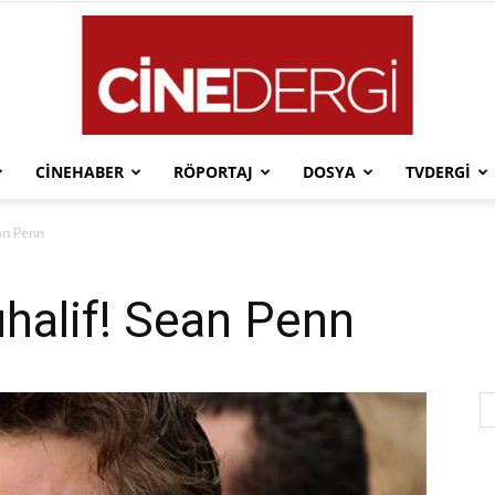
CINEHABER
RÖPORTAJ
DOSYA
TVDERGI
Cinedergi
an Penn
alif! Sean Penn