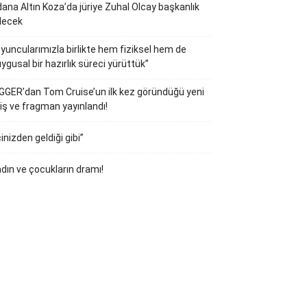
ana Altın Koza’da jüriye Zuhal Olcay başkanlık
decek
yuncularımızla birlikte hem fiziksel hem de
ygusal bir hazırlık süreci yürüttük”
GGER’dan Tom Cruise’un ilk kez göründüğü yeni
iş ve fragman yayınlandı!
çinizden geldiği gibi”
dın ve çocukların dramı!