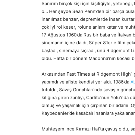
Sanırım birçok kişi için kişiliğiyle, yeteneği,
o… Her şeyde Sean Penn’den bir parça bulabi
inanılmaz benzer, depremlerde insan kurtarır
çok iyi rol keser, rolüne anlam katar ve mu
17 Ağustos 1960’da Rus bir baba ve İtalyan
sinemanın içine daldı, Süper 8’lerle film çek
başladı, sinemaya sıçradı, ünü Ridgemont Lis
oldu. Hatta bir dönem Madonna’nın kocası bi
Arkasından Fast Times at Ridgemont High” ge
yapımdı ve afişte kendisi yer aldı. 1986’da
A
tutuldu, Savaş Günahları’nda savaşın günahın
kılığına giren zanlıyı, Carlito’nun Yolu’nd
olmuş ve yaşamak için çırpınan bir adamı, O
Kaybedenler’de kasabalı insanlara yakalana
Muhteşem İnce Kırmızı Hat’ta çavuş oldu, sa