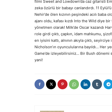
filmi Sweet and Lowdown’da caz gitaristi E
zeka özürlü bir babayı canlandırdı. 11 Eylül’
Nehir’de ölen kızının peşindeki acılı baba o
ajanı oldu, kafası kızdı Into the Wild diye bir 
yönetmen olarak! Milk’de Oscar kazandı Harv
role girdi çıktı, çapkın, idam mahkumu, şiz
en iyisini kattı, alnının akıyla çıktı, seyirc
Nicholson’ın oyunculularına bayıldı… Her yer
Game’de izleyebilirsiniz… Bir Bush dönemi
yani!