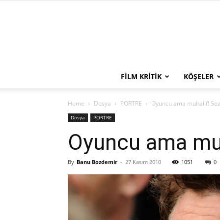
FILM KRITIK
KÖŞELER
Home
Dosya
PORTRE
Oyuncu ama muhalif! Se
Dosya
PORTRE
Oyuncu ama muh
By
Banu Bozdemir
-
27 Kasım 2010
1051
0