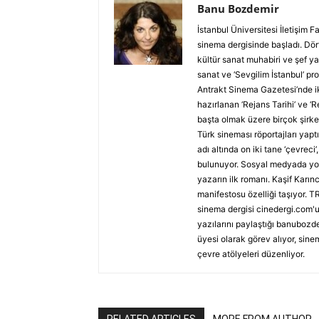
Banu Bozdemir
İstanbul Üniversitesi İletişim
sinema dergisinde başladı. Dört
kültür sanat muhabiri ve şef ya
sanat ve ‘Sevgilim İstanbul’ p
Antrakt Sinema Gazetesi’nde ik
hazırlanan ‘Rejans Tarihi’ ve ‘
başta olmak üzere birçok şirket
Türk sineması röportajları yap
adı altında on iki tane ‘çevreci
bulunuyor. Sosyal medyada yolu
yazarın ilk romanı. Kaşif Karı
manifestosu özelliği taşıyor. TR
sinema dergisi cinedergi.com'u
yazılarını paylaştığı banubozde
üyesi olarak görev alıyor, sine
çevre atölyeleri düzenliyor.