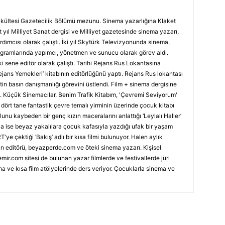
 Fakültesi Gazetecilik Bölümü mezunu. Sinema yazarlığına Klaket
 yıl Milliyet Sanat dergisi ve Milliyet gazetesinde sinema yazarı,
rdımcısı olarak çalıştı. İki yıl Skytürk Televizyonunda sinema,
rogramlarında yapımcı, yönetmen ve sunucu olarak görev aldı.
i sene editör olarak çalıştı. Tarihi Rejans Rus Lokantasına
Rejans Yemekleri’ kitabının editörlüğünü yaptı. Rejans Rus lokantası
in basın danışmanlığı görevini üstlendi. Film + sinema dergisine
tı. Küçük Sinemacılar, Benim Trafik Kitabım, 'Çevremi Seviyorum'
’, dört tane fantastik çevre temalı yirminin üzerinde çocuk kitabı
nu kaybeden bir genç kızın maceralarını anlattığı ‘Leylalı Haller’
nca ise beyaz yakalılara çocuk kafasıyla yazdığı ufak bir yaşam
T’ye çektiği ‘Bakış’ adlı bir kısa filmi bulunuyor. Halen aylık
n editörü, beyazperde.com ve öteki sinema yazarı. Kişisel
mir.com sitesi de bulunan yazar filmlerde ve festivallerde jüri
ma ve kısa film atölyelerinde ders veriyor. Çocuklarla sinema ve