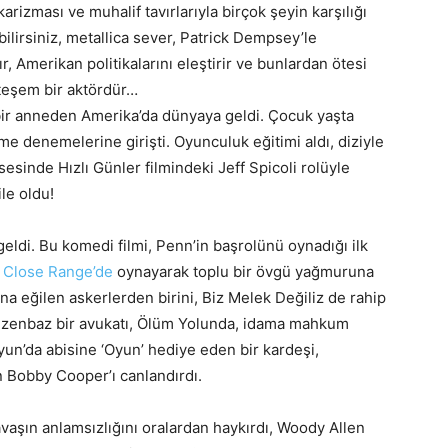
 karizması ve muhalif tavırlarıyla birçok şeyin karşılığı
lirsiniz, metallica sever, Patrick Dempsey’le
, Amerikan politikalarını eleştirir ve bunlardan ötesi
hteşem bir aktördür…
 bir anneden Amerika’da dünyaya geldi. Çocuk yaşta
me denemelerine girişti. Oyunculuk eğitimi aldı, diziyle
esinde Hızlı Günler filmindeki Jeff Spicoli rolüyle
le oldu!
ldi. Bu komedi filmi, Penn’in başrolünü oynadığı ilk
t Close Range’de
oynayarak toplu bir övgü yağmuruna
a eğilen askerlerden birini, Biz Melek Değiliz de rahip
a düzenbaz bir avukatı, Ölüm Yolunda, idama mahkum
yun’da abisine ‘Oyun’ hediye eden bir kardeşi,
n Bobby Cooper’ı canlandırdı.
vaşın anlamsızlığını oralardan haykırdı, Woody Allen