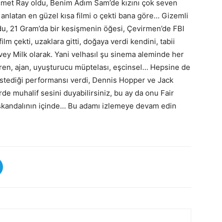
mmet Ray oldu, Benim Adım Sam’de kızını çok seven
ü anlatan en güzel kısa filmi o çekti bana göre… Gizemli
ldu, 21 Gram’da bir kesişmenin öğesi, Çevirmen’de FBI
film çekti, uzaklara gitti, doğaya verdi kendini, tabii
ey Milk olarak. Yani velhasıl şu sinema aleminde her
ofren, ajan, uyuşturucu müptelası, eşcinsel… Hepsine de
iye istediği performansı verdi, Dennis Hopper ve Jack
de muhalif sesini duyabilirsiniz, bu ay da onu Fair
 skandalının içinde… Bu adamı izlemeye devam edin