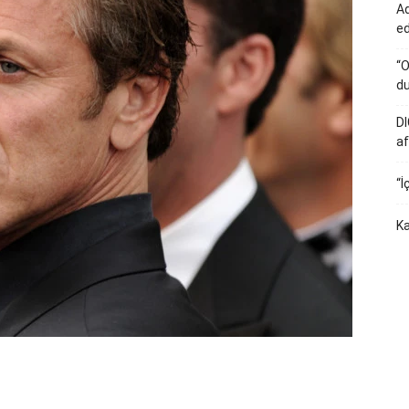
Ad
e
“O
du
DI
af
“İ
Ka