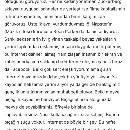
olduğunu görüyoruz. Her ne kadar yönetmen Zuckerberg’i
aklayan duygusal sahneler de yerleştirse filme kapitalizmin
ruhunu kaybetmiş insanlarından birini karşımızda
görüyoruz. Üstelik aynı vurdumduymazlığı Napster’ın
(Müzik sitesi) kurucusu Sean Parker’da da hissediyoruz.
Sanki seksenlerin iyi giyinen taşkalpli beyaz yakalıların
yerini toplumdan dışlanmış, insani duygularını törpülemiş
bu internet dahileri almış. Yalnızlaşan insanın bir ekran ve
kablolar arkasına saklanıp birbirlerine ulaşma çabası biraz
da Facebook. Belki çok sert eleştiriyorum ama şu an
internet hayatımızda daha çok bu yönüyle yer alıyor. Ya
kaybolan hafızamız yerini alıyor ya da geride bıraktığımız
gençlik umutlarının yalan muhabbeti oluyor. Belki meyve
bıçağı hikayesine benziyor. Bıçağı elinize aldığınızda
meyve de soyabilirsiniz, öfkeyle birisine de
saplayabilirsiniz. Nasıl kullanacağınız size kalmış. Bunda
bıçağın suçu yoktur. İnternet de böyle bir şey. Bu hafta
vizyona giren Sosyal Ağ bu gerçekleri bize anlatmakta