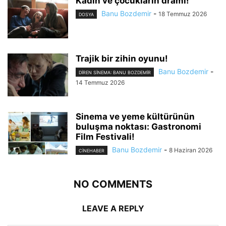
Kadın ve çocukların dramı!
Banu Bozdemir
-
18 Temmuz 2026
DOSYA
Trajik bir zihin oyunu!
Banu Bozdemir
-
DIREN SINEMA: BANU BOZDEMIR
14 Temmuz 2026
Sinema ve yeme kültürünün
buluşma noktası: Gastronomi
Film Festivali!
Banu Bozdemir
-
8 Haziran 2026
CINEHABER
NO COMMENTS
LEAVE A REPLY