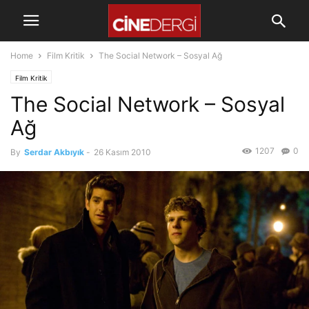
Home
Film Kritik
The Social Network – Sosyal Ağ
Film Kritik
The Social Network – Sosyal
Ağ
1207
0
By
Serdar Akbıyık
-
26 Kasım 2010