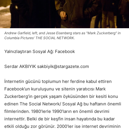
Andrew Garfield, left, and Jesse Eisenberg stars as "Mark Zuckerberg" in
Columbia Pictures' THE SOCIAL NETWORK.
Yalnızlaştıran Sosyal Ağ: Facebook
Serdar AKBIYIK sakbiyik@stargazete.com
İnternetin gücünü toplumun her ferdine kabul ettiren
Facebook’un kuruluşunu ve sitenin yaratıcısı Mark
Zuckerberg’in gerçek yaşam öyküsünden bir kesiti konu
edinen The Social Network/ Sosyal Ağ bu haftanın önemli
filmlerinden. 1980’lerle 1990’ların en önemli devrimi
internettir. Belki de bir keşfin insan hayatında bu kadar
etkili olduğu zor görünür. 2000’ler ise internet devriminin