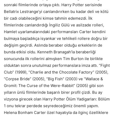
sonraki filmlerinde ortaya çıktı. Harry Potter serisinde
Bellatrix Lestrange’yi canlandırırken bu kadar deli ve kötü
bir cadı olabileceğini kimse tahmin edemezdi. İlk
filmlerinde canlandırdığı İngiliz Gülü ve asilzade rolleri,
Hamlet uyarlamalarındaki performansları Carter kendini
bulmaya başladıkça isyankar ve tehlikeli rollere doğru bir
değişim geçirdi. Aslında beraber olduğu erkeklerin de
bunda etkisi oldu. Kenneth Branagah’la beraberliği
sonucunda ilk rollerini almışken Tim Burton ile birlikte
olduktan sonra unutulmaz performanslara imza attı. “Fight
Club” (1999), “Charlie and the Chocolate Factory” (2005),
“Corpse Bride” (2005), “Big Fish” (2003) ve “Wallace &
Gromit: The Curse of the Were-Rabbit” (2005) gibi son
yılların ünlü filmlerinde başarılı birer profil çizdi. Bu ay
vizyona girecek olan Harry Potter Ölüm Yadigarları: Bölüm
1 onu tekrar perdede seyredeceğimiz önemli yapım.
Helena Bonham Carter özel hayatıyla da ilginç özelliklere