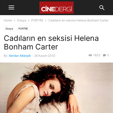
Home
Dosya
PORTRE
Cadıların en seksisi Helena Bonham Carter
Dosya
PORTRE
Cadıların en seksisi Helena
Bonham Carter
1832
0
By
Serdar Akbıyık
-
26 Kasım 2010