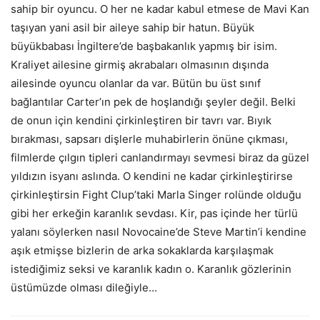
sahip bir oyuncu. O her ne kadar kabul etmese de Mavi Kan
taşıyan yani asil bir aileye sahip bir hatun. Büyük
büyükbabası İngiltere’de başbakanlık yapmış bir isim.
Kraliyet ailesine girmiş akrabaları olmasının dışında
ailesinde oyuncu olanlar da var. Bütün bu üst sınıf
bağlantılar Carter’ın pek de hoşlandığı şeyler değil. Belki
de onun için kendini çirkinleştiren bir tavrı var. Bıyık
bırakması, sapsarı dişlerle muhabirlerin önüne çıkması,
filmlerde çılgın tipleri canlandırmayı sevmesi biraz da güzel
yıldızın isyanı aslında. O kendini ne kadar çirkinleştirirse
çirkinleştirsin Fight Clup’taki Marla Singer rolünde olduğu
gibi her erkeğin karanlık sevdası. Kir, pas içinde her türlü
yalanı söylerken nasıl Novocaine’de Steve Martin’i kendine
aşık etmişse bizlerin de arka sokaklarda karşılaşmak
istediğimiz seksi ve karanlık kadın o. Karanlık gözlerinin
üstümüzde olması dileğiyle…