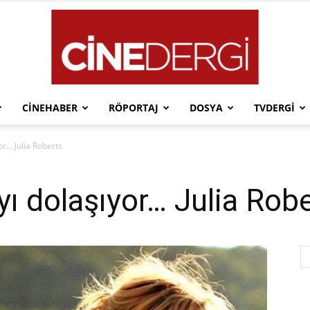
CINEHABER
RÖPORTAJ
DOSYA
TVDERGI
Cinedergi
or… Julia Roberts
yı dolaşıyor… Julia Rob