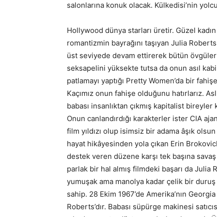
salonlarına konuk olacak. Külkedisi’nin yol
Hollywood dünya starları üretir. Güzel kadın 
romantizmin bayrağını taşıyan Julia Roberts
üst seviyede devam ettirerek bütün övgüler
seksapelini yüksekte tutsa da onun asıl kabili
patlamayı yaptığı Pretty Women’da bir fahişe
Kaçımız onun fahişe olduğunu hatırlarız. As
babası insanlıktan çıkmış kapitalist bireyler
Onun canlandırdığı karakterler ister CIA ajan
film yıldızı olup isimsiz bir adama âşık olsun
hayat hikâyesinden yola çıkan Erin Brokovich
destek veren düzene karşı tek başına savaş
parlak bir hal almış filmdeki başarı da Julia 
yumuşak ama manolya kadar çelik bir duruş 
sahip. 28 Ekim 1967’de Amerika’nın Georgia 
Roberts’dır. Babası süpürge makinesi satıcısı,