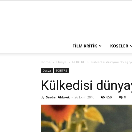
FILM KRITIK
KÖŞELER
Home
Dosya
PORTRE
Külkedisi dünyayı dolaşıy
Dosya
PORTRE
Külkedisi dünya
By
Serdar Akbıyık
-
26 Ekim 2010
850
0