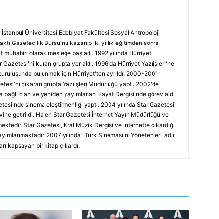
 İstanbul Üniversitesi Edebiyat Fakültesi Sosyal Antropoloji
Vakfı Gazetecilik Bursu'nu kazanıp iki yıllık eğitimden sonra
at muhabiri olarak mesleğe başladı. 1992 yılında Hürriyet
r Gazetesi'ni kuran grupta yer aldı. 1996'da Hürriyet Yazıişleri'ne
kuruluşunda bulunmak için Hürriyet'ten ayrıldı. 2000-2001
etesi'ni çıkaran grupta Yazıişleri Müdürlüğü yaptı. 2002'de
a bağlı olan ve yeniden yayımlanan Hayat Dergisi'nde görev aldı.
tesi'nde sinema eleştirmenliği yaptı. 2004 yılında Star Gazetesi
vine getirildi. Halen Star Gazetesi İnternet Yayın Müdürlüğü ve
ektedir. Star Gazetesi, Kral Müzik Dergisi ve internette çıkardığı
ayımlanmaktadır. 2007 yılında "Türk Sineması'nı Yönetenler" adlı
arı kapsayan bir kitap çıkardı.