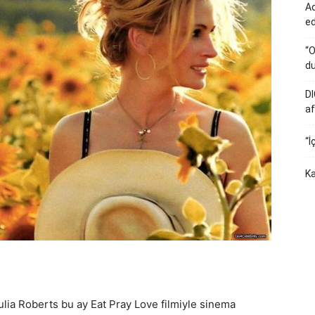
Ad
e
“O
du
DI
af
“İ
Ka
lia Roberts bu ay Eat Pray Love filmiyle sinema