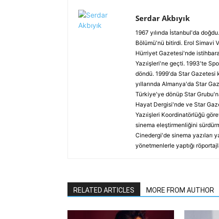
Serdar Akbıyık
1967 yılında İstanbul'da doğdu.
Bölümü'nü bitirdi. Erol Simavi 
Hürriyet Gazetesi'nde istihbar
Yazıişleri'ne geçti. 1993'te Spo
döndü. 1999'da Star Gazetesi 
yıllarında Almanya'da Star Gaz
Türkiye'ye dönüp Star Grubu'n
Hayat Dergisi'nde ve Star Gaze
Yazıişleri Koordinatörlüğü göre
sinema eleştirmenliğini sürdürm
Cinedergi'de sinema yazıları y
yönetmenlerle yaptığı röportajl
RELATED ARTICLES
MORE FROM AUTHOR