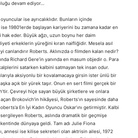
culuğu devam ediyor…
oyuncular ise ayrıcalıklıdır. Bunların içinde
 ise 1980’lerde başlayan kariyerini bu zamana kadar en
i hak eder. Büyük ağzı, uzun boynu her daim
yeti erkeklerin yüreğini kıran naifliğidir. Mesela asıl
yi canlandırır Roberts. Aklınızda o filmden kalan nedir?
lında Richard Gere’in yanında en masum objedir o. Para
 kalplerini satarken kalbini satmayan tek insan odur.
larıyla aksiyonlu bir kovalamacaya girsin ister ünlü bir
 aşka açık bir yürek taşır. Onun en sert filmi gerçek bir
’tir. Çevreyi hiçe sayan büyük şirketlere ve onlara
 açan Brokovich’in hikâyesi, Roberts’ın sayesinde daha
Roberts’a En İyi Kadın Oyuncu Oskar’ını getirmiştir. Kalbi
sergileyen Roberts, aslında dramatik bir geçmişe
kentinde dünyaya geldi. Tam adı Julie Fiona
 annesi ise kilise sekreteri olan aktrisin ailesi, 1972