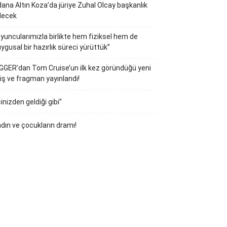
ana Altın Koza’da jüriye Zuhal Olcay başkanlık
decek
yuncularımızla birlikte hem fiziksel hem de
ygusal bir hazırlık süreci yürüttük”
GGER’dan Tom Cruise’un ilk kez göründüğü yeni
iş ve fragman yayınlandı!
çinizden geldiği gibi”
dın ve çocukların dramı!