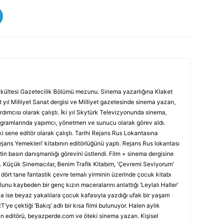
 Fakültesi Gazetecilik Bölümü mezunu. Sinema yazarlığına Klaket
 yıl Milliyet Sanat dergisi ve Milliyet gazetesinde sinema yazarı,
rdımcısı olarak çalıştı. İki yıl Skytürk Televizyonunda sinema,
rogramlarında yapımcı, yönetmen ve sunucu olarak görev aldı.
i sene editör olarak çalıştı. Tarihi Rejans Rus Lokantasına
Rejans Yemekleri’ kitabının editörlüğünü yaptı. Rejans Rus lokantası
in basın danışmanlığı görevini üstlendi. Film + sinema dergisine
tı. Küçük Sinemacılar, Benim Trafik Kitabım, 'Çevremi Seviyorum'
’, dört tane fantastik çevre temalı yirminin üzerinde çocuk kitabı
nu kaybeden bir genç kızın maceralarını anlattığı ‘Leylalı Haller’
nca ise beyaz yakalılara çocuk kafasıyla yazdığı ufak bir yaşam
T’ye çektiği ‘Bakış’ adlı bir kısa filmi bulunuyor. Halen aylık
n editörü, beyazperde.com ve öteki sinema yazarı. Kişisel