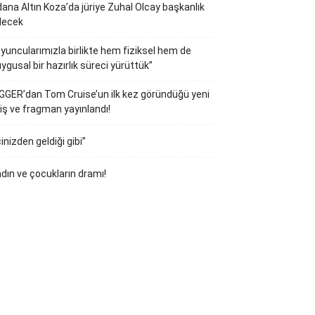
ana Altın Koza’da jüriye Zuhal Olcay başkanlık
decek
yuncularımızla birlikte hem fiziksel hem de
ygusal bir hazırlık süreci yürüttük”
GGER’dan Tom Cruise’un ilk kez göründüğü yeni
iş ve fragman yayınlandı!
çinizden geldiği gibi”
dın ve çocukların dramı!