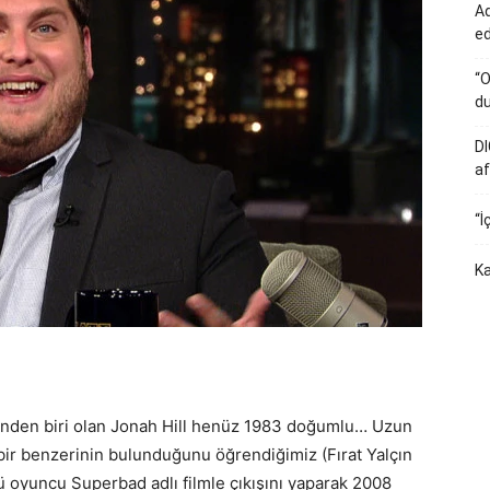
Ad
e
“O
du
DI
af
“İ
Ka
inden biri olan Jonah Hill henüz 1983 doğumlu… Uzun
p bir benzerinin bulunduğunu öğrendiğimiz (Fırat Yalçın
lü oyuncu Superbad adlı filmle çıkışını yaparak 2008