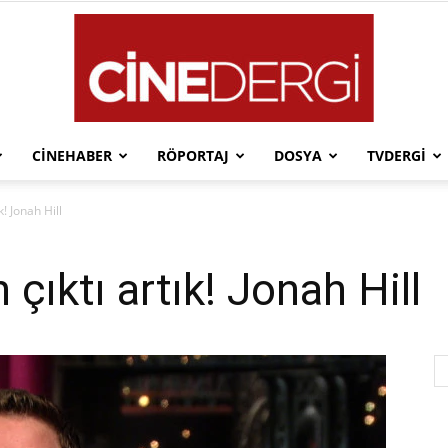
CINEHABER
RÖPORTAJ
DOSYA
TVDERGI
Cinedergi
! Jonah Hill
çıktı artık! Jonah Hill