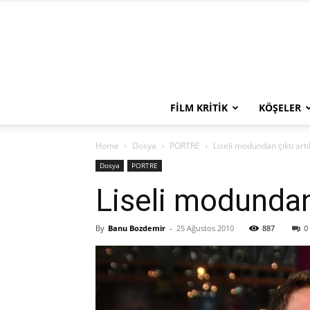
FILM KRITIK
KÖŞELER
Home
Dosya
PORTRE
Liseli modundan çıktı artık
Dosya
PORTRE
Liseli modundan 
By
Banu Bozdemir
-
25 Ağustos 2010
887
0