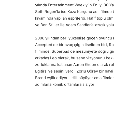
yılında Entertainment Weekly’in En İyi 30 Yaş
Seth Rogen’la ise Kaza Kurşunu adlı filmde 
kıvamında yapılan esprilerdi. Hafif toplu o
ve Ben Stiller ile Adam Sandler’a ‘azıcık yo
2006 yılından beri yükselişe geçen oyuncu 
Accepted de bir avuç çılgın liseliden biri, R
filminde, Superbad de mezuniyete doğru gid
arkadaş Leo olarak, bu sene vizyonunu bekle
zorluklarına katlanan Aaron Green olarak ro
Eğitirsin’e sesini verdi. Zorlu Görev bir hayli
Brand eşlik ediyor… Hill büyüyor ama film
adımlarla komik ortamlara sızıyor!