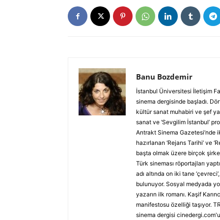
Banu Bozdemir
İstanbul Üniversitesi İletişim
sinema dergisinde başladı. Dört
kültür sanat muhabiri ve şef ya
sanat ve ‘Sevgilim İstanbul’ p
Antrakt Sinema Gazetesi’nde ik
hazırlanan ‘Rejans Tarihi’ ve ‘
başta olmak üzere birçok şirket
Türk sineması röportajları yap
adı altında on iki tane ‘çevreci
bulunuyor. Sosyal medyada yolu
yazarın ilk romanı. Kaşif Karı
manifestosu özelliği taşıyor. TR
sinema dergisi cinedergi.com'u