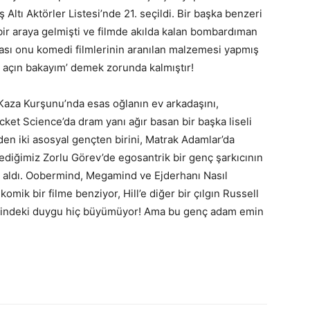
 Altı Aktörler Listesi’nde 21. seçildi. Bir başka benzeri
bir araya gelmişti ve filmde akılda kalan bombardıman
lması onu komedi filmlerinin aranılan malzemesi yapmış
lu açın bakayım’ demek zorunda kalmıştır!
Kaza Kurşunu’nda esas oğlanın ev arkadaşını,
ocket Science’da dram yanı ağır basan bir başka liseli
en iki asosyal gençten birini, Matrak Adamlar’da
diğimiz Zorlu Görev’de egosantrik bir genç şarkıcının
l aldı. Oobermind, Megamind ve Ejderhanı Nasıl
 komik bir filme benziyor, Hill’e diğer bir çılgın Russell
lerindeki duygu hiç büyümüyor! Ama bu genç adam emin