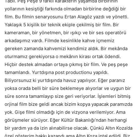
Tabii. Peş Peşe 9 farklı karakterin yaşamda birbirinin
yollarının kesiştiği farkında olmadan birbirine değdiği bir
film. Bu filmin senaryosunu Ertan Alagöz yazdı ve yönetti.
Yaklaşık 5 kişilik bir teknik ekiple çekilmiş bir film. Bir
kameraman, bir yönetmen, bir ışıkçı ve bir ses operatörü
arkadaşımız vardı. Filmde kesinlikle kahve içmemiz
gereken zamanda kahvemizi kendimiz aldık. Bir mekânda
oturmamız gerekiyorsa o mekânın kirası ortak ödendi.
Hiçbir destek almadan ortaya çıkmış bir film. Ve peş peşe
tamamlandı. Yurtdışına post productionu yapıldı.
Biliyorsunuz ki yurtdışında havuz yapılıyor. Eğer paranız
yoksa orada belli bir süre beklemeye alıyorlar ve uygun bir
süre sonra tamamlayıp size geri veriyorlar. İşlemleri bitmiş
orjinal film bize geldi ancak bizim kopya yapacak paramızda
yok. Gişe filmi olmadığı için de vizyona verilemiyor. Ama
görüşmeler sürüyor. Eğer Kültür Bakanlığı’ndan herhangi
bir yardım ya da izin alınabilirse olacak. Çünkü Altın Koza’da
özel gösterim hakkı kazandı ama Altın Koza iptal edildi. Biz