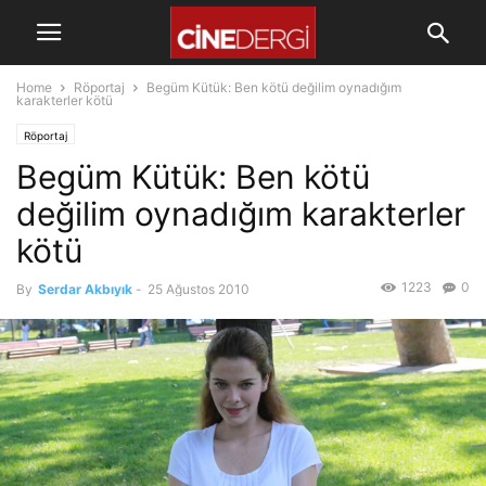
Home
Röportaj
Begüm Kütük: Ben kötü değilim oynadığım
karakterler kötü
Röportaj
Begüm Kütük: Ben kötü
değilim oynadığım karakterler
kötü
1223
0
By
Serdar Akbıyık
-
25 Ağustos 2010