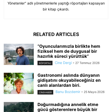
Yönetenler" adlı yönetmenlerle yaptığı röportajları kapsayan
bir kitap çıkardı.
RELATED ARTICLES
“Oyuncularımızla birlikte hem
fiziksel hem de duygusal bir
hazırlık süreci yürüttük”
Cine Dergi
-
27 Temmuz 2026
RÖPORTAJ
Gastronomi aslında dünyanın
gidişatını okuyabileceğiniz en
canlı alanlardan biri.
Banu Bozdemir
-
25 Mayıs 2026
CINEHABER
Doğurmadığına annelik etme
gücü gösterenlere büyük bir