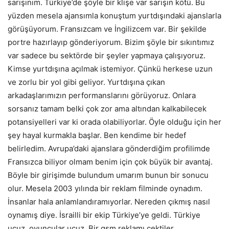
sarışınım. Türkiye’de şöyle bir klişe var sarışın kötü. Bu
yüzden mesela ajansımla konuştum yurtdışındaki ajanslarla
görüşüyorum. Fransızcam ve İngilizcem var. Bir şekilde
portre hazırlayıp gönderiyorum. Bizim şöyle bir sıkıntımız
var sadece bu sektörde bir şeyler yapmaya çalışıyoruz.
Kimse yurtdışına açılmak istemiyor. Çünkü herkese uzun
ve zorlu bir yol gibi geliyor. Yurtdışına çıkan
arkadaşlarımızın performanslarını görüyoruz. Onlara
sorsanız tamam belki çok zor ama altından kalkabilecek
potansiyelleri var ki orada olabiliyorlar. Öyle olduğu için her
şey hayal kurmakla başlar. Ben kendime bir hedef
belirledim. Avrupa’daki ajanslara gönderdiğim profilimde
Fransızca biliyor olmam benim için çok büyük bir avantaj.
Böyle bir girişimde bulundum umarım bunun bir sonucu
olur. Mesela 2003 yılında bir reklam filminde oynadım.
İnsanlar hala anlamlandıramıyorlar. Nereden çıkmış nasıl
oynamış diye. İsrailli bir ekip Türkiye’ye geldi. Türkiye
ucuz, oyuncular ucuz. Bir gsm reklamı çektiler