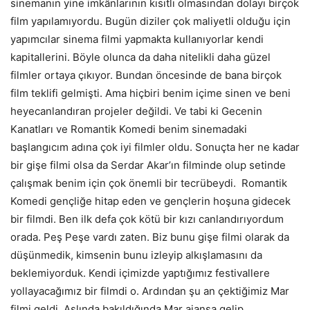
sinemanın yine imkânlarının kısıtlı olmasından dolayı birçok
film yapılamıyordu. Bugün diziler çok maliyetli olduğu için
yapımcılar sinema filmi yapmakta kullanıyorlar kendi
kapitallerini. Böyle olunca da daha nitelikli daha güzel
filmler ortaya çıkıyor. Bundan öncesinde de bana birçok
film teklifi gelmişti. Ama hiçbiri benim içime sinen ve beni
heyecanlandıran projeler değildi. Ve tabi ki Gecenin
Kanatları ve Romantik Komedi benim sinemadaki
başlangıcım adına çok iyi filmler oldu. Sonuçta her ne kadar
bir gişe filmi olsa da Serdar Akar’ın filminde olup setinde
çalışmak benim için çok önemli bir tecrübeydi. Romantik
Komedi gençliğe hitap eden ve gençlerin hoşuna gidecek
bir filmdi. Ben ilk defa çok kötü bir kızı canlandırıyordum
orada. Peş Peşe vardı zaten. Biz bunu gişe filmi olarak da
düşünmedik, kimsenin bunu izleyip alkışlamasını da
beklemiyorduk. Kendi içimizde yaptığımız festivallere
yollayacağımız bir filmdi o. Ardından şu an çektiğimiz Mar
filmi geldi. Aslında bakıldığında Mar ajansa gelip