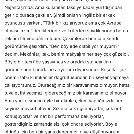
Nişantaşı’nda. Ama kullanılan taksiye kadar yurtdışından
getirip burada çektiler. Şimdi onların İngiliz bir erkek
oyuncusu varken, “Türk bir kız arıyoruz ama çok Avrupai
olması lazım” dediklerinde ve kriterleri saydıklarında ben o
reklam filmine dâhil oldum. Çekimlerde ben bile kendi
görüntüme şaşırdım. “Ben böylede olabiliyor muyum?”
dedim. Mekânlar, ışık, benim makyajım her şey çok güzeldi.
Böyle bir tecrübe yaşayınca ve oradaki standartları
görünce ben burada ne arıyorum diyorsunuz. Koşullar çok
önemli tabii ki imkânlar doğrultusundan bir şeyler yapmaya
çalışıyorsunuz. Oturacağımız bir karavanımız olmuyor, hatta
tuvalet ihtiyacımızı gidereceğimiz bir karavanımız olmuyor.
Ama yurt dışından öyle bir ekiple çekim yaptığınızda her
şeyiniz mevcut oluyor. Sizinle çok ilgileniyorlar, çok net
konuşuyorlar ve net bir performans bekliyorlar,
gösterdiğiniz zamanda sizi çok onore ediyorlar. Böyle
olduğu için ben bir şans denenmeli diye düşünüyorum.