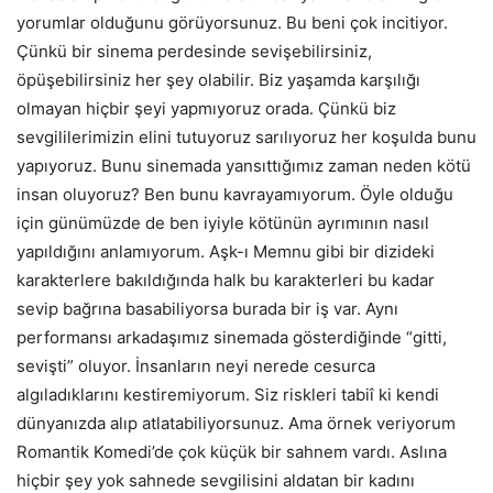
yorumlar olduğunu görüyorsunuz. Bu beni çok incitiyor.
Çünkü bir sinema perdesinde sevişebilirsiniz,
öpüşebilirsiniz her şey olabilir. Biz yaşamda karşılığı
olmayan hiçbir şeyi yapmıyoruz orada. Çünkü biz
sevgililerimizin elini tutuyoruz sarılıyoruz her koşulda bunu
yapıyoruz. Bunu sinemada yansıttığımız zaman neden kötü
insan oluyoruz? Ben bunu kavrayamıyorum. Öyle olduğu
için günümüzde de ben iyiyle kötünün ayrımının nasıl
yapıldığını anlamıyorum. Aşk-ı Memnu gibi bir dizideki
karakterlere bakıldığında halk bu karakterleri bu kadar
sevip bağrına basabiliyorsa burada bir iş var. Aynı
performansı arkadaşımız sinemada gösterdiğinde “gitti,
sevişti” oluyor. İnsanların neyi nerede cesurca
algıladıklarını kestiremiyorum. Siz riskleri tabiî ki kendi
dünyanızda alıp atlatabiliyorsunuz. Ama örnek veriyorum
Romantik Komedi’de çok küçük bir sahnem vardı. Aslına
hiçbir şey yok sahnede sevgilisini aldatan bir kadını