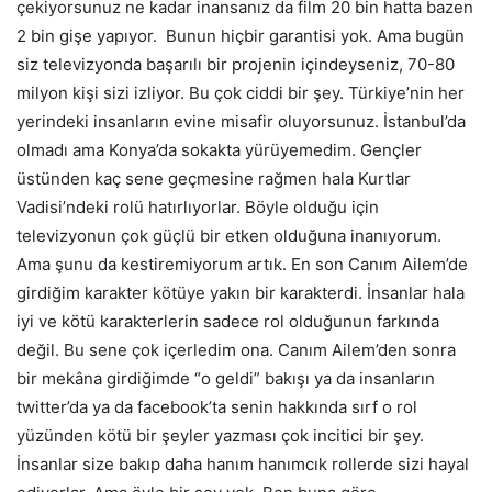
çekiyorsunuz ne kadar inansanız da film 20 bin hatta bazen
2 bin gişe yapıyor. Bunun hiçbir garantisi yok. Ama bugün
siz televizyonda başarılı bir projenin içindeyseniz, 70-80
milyon kişi sizi izliyor. Bu çok ciddi bir şey. Türkiye’nin her
yerindeki insanların evine misafir oluyorsunuz. İstanbul’da
olmadı ama Konya’da sokakta yürüyemedim. Gençler
üstünden kaç sene geçmesine rağmen hala Kurtlar
Vadisi’ndeki rolü hatırlıyorlar. Böyle olduğu için
televizyonun çok güçlü bir etken olduğuna inanıyorum.
Ama şunu da kestiremiyorum artık. En son Canım Ailem’de
girdiğim karakter kötüye yakın bir karakterdi. İnsanlar hala
iyi ve kötü karakterlerin sadece rol olduğunun farkında
değil. Bu sene çok içerledim ona. Canım Ailem’den sonra
bir mekâna girdiğimde “o geldi” bakışı ya da insanların
twitter’da ya da facebook’ta senin hakkında sırf o rol
yüzünden kötü bir şeyler yazması çok incitici bir şey.
İnsanlar size bakıp daha hanım hanımcık rollerde sizi hayal