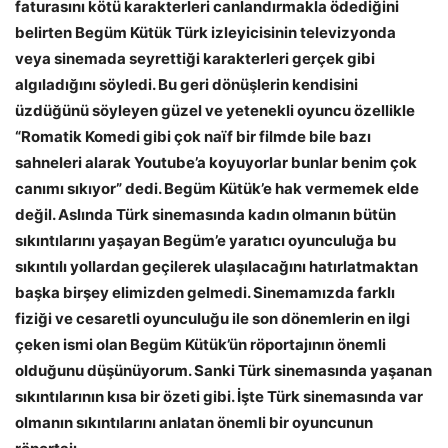
faturasını kötü karakterleri canlandırmakla ödediğini
belirten Begüm Kütük Türk izleyicisinin televizyonda
veya sinemada seyrettiği karakterleri gerçek gibi
algıladığını söyledi. Bu geri dönüşlerin kendisini
üzdüğünü söyleyen güzel ve yetenekli oyuncu özellikle
“Romatik Komedi gibi çok naïf bir filmde bile bazı
sahneleri alarak Youtube’a koyuyorlar bunlar benim çok
canımı sıkıyor” dedi. Begüm Kütük’e hak vermemek elde
değil. Aslında Türk sinemasında kadın olmanın bütün
sıkıntılarını yaşayan Begüm’e yaratıcı oyunculuğa bu
sıkıntılı yollardan geçilerek ulaşılacağını hatırlatmaktan
başka birşey elimizden gelmedi. Sinemamızda farklı
fiziği ve cesaretli oyunculuğu ile son dönemlerin en ilgi
çeken ismi olan Begüm Kütük’ün röportajının önemli
olduğunu düşünüyorum. Sanki Türk sinemasında yaşanan
sıkıntılarının kısa bir özeti gibi. İşte Türk sinemasında var
olmanın sıkıntılarını anlatan önemli bir oyuncunun