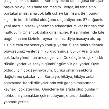
çalışma imkânı buldum. Ben böylesine tatlı, egosu olmayan
başka bir oyuncu daha tanımadım. Volga, iki tane altın
portakal almış, ama çok tatlı çok iyi bir insan. Ben bunun
kişilerin kendi iniltisi olduğunu düşünüyorum. 87 doğumlu
yeni mezun olacak yönetmen arkadaşlarım var bundan çok
mutluyum. Onlar çok daha girişimciler. Kısa filmlerinde bile
begüm hanım bizimler oynar mısınız diyip masaya oturup
sizinle çata çat senaryo konuşuyorlar. Sizde onlara destek
oluyorsunuz ve iletişim kuruyorsunuz. 85-87 Aralığında
çok fazla yönetmen arkadaşım var. Çok özgür ve çok farklı
düşünüyorlar ve acayip gümbür gümbür geliyorlar. Öyle
olduğu için çok seviniyorum. Çünkü onların sektörü
değiştirme çabaları var. Senaryo, hikâye, hikâye anlatımı
anlamında. Kendi dünyalarında çok genç olmalarından
kaynaklı çok ateşliler. Gençlerle bir arada olup bunların
sohbetini yapmaktan çok mutluyum, oturup dedikodu
yapmak yerine.