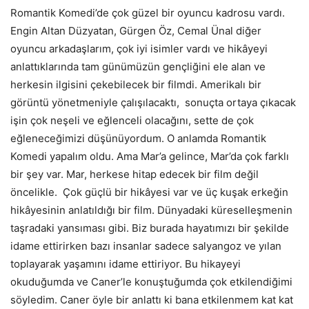
Romantik Komedi’de çok güzel bir oyuncu kadrosu vardı.
Engin Altan Düzyatan, Gürgen Öz, Cemal Ünal diğer
oyuncu arkadaşlarım, çok iyi isimler vardı ve hikâyeyi
anlattıklarında tam günümüzün gençliğini ele alan ve
herkesin ilgisini çekebilecek bir filmdi. Amerikalı bir
görüntü yönetmeniyle çalışılacaktı, sonuçta ortaya çıkacak
işin çok neşeli ve eğlenceli olacağını, sette de çok
eğleneceğimizi düşünüyordum. O anlamda Romantik
Komedi yapalım oldu. Ama Mar’a gelince, Mar’da çok farklı
bir şey var. Mar, herkese hitap edecek bir film değil
öncelikle. Çok güçlü bir hikâyesi var ve üç kuşak erkeğin
hikâyesinin anlatıldığı bir film. Dünyadaki küreselleşmenin
taşradaki yansıması gibi. Biz burada hayatımızı bir şekilde
idame ettirirken bazı insanlar sadece salyangoz ve yılan
toplayarak yaşamını idame ettiriyor. Bu hikayeyi
okuduğumda ve Caner’le konuştuğumda çok etkilendiğimi
söyledim. Caner öyle bir anlattı ki bana etkilenmem kat kat