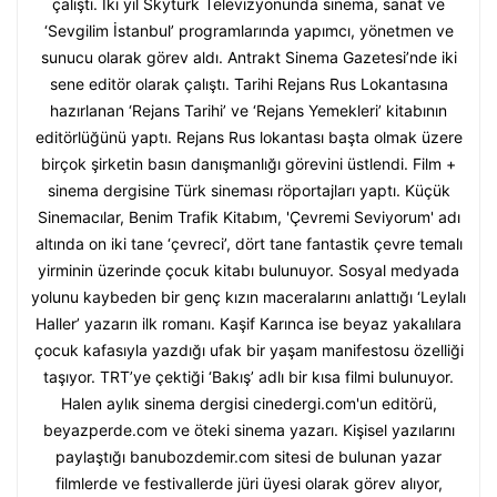
çalıştı. İki yıl Skytürk Televizyonunda sinema, sanat ve
‘Sevgilim İstanbul’ programlarında yapımcı, yönetmen ve
sunucu olarak görev aldı. Antrakt Sinema Gazetesi’nde iki
sene editör olarak çalıştı. Tarihi Rejans Rus Lokantasına
hazırlanan ‘Rejans Tarihi’ ve ‘Rejans Yemekleri’ kitabının
editörlüğünü yaptı. Rejans Rus lokantası başta olmak üzere
birçok şirketin basın danışmanlığı görevini üstlendi. Film +
sinema dergisine Türk sineması röportajları yaptı. Küçük
Sinemacılar, Benim Trafik Kitabım, 'Çevremi Seviyorum' adı
altında on iki tane ‘çevreci’, dört tane fantastik çevre temalı
yirminin üzerinde çocuk kitabı bulunuyor. Sosyal medyada
yolunu kaybeden bir genç kızın maceralarını anlattığı ‘Leylalı
Haller’ yazarın ilk romanı. Kaşif Karınca ise beyaz yakalılara
çocuk kafasıyla yazdığı ufak bir yaşam manifestosu özelliği
taşıyor. TRT’ye çektiği ‘Bakış’ adlı bir kısa filmi bulunuyor.
Halen aylık sinema dergisi cinedergi.com'un editörü,
beyazperde.com ve öteki sinema yazarı. Kişisel yazılarını
paylaştığı banubozdemir.com sitesi de bulunan yazar
filmlerde ve festivallerde jüri üyesi olarak görev alıyor,