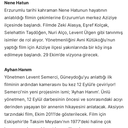
Nene Hatun
Erzurumlu tarihi kahraman Nene Hatunun hayatının
anlatıldığı filmin çekimlerine Erzurum’un merkez Aziziye
ilçesinde başlandı. Filmde Zeki Alasya, Eşref Kolçak,
Selehattin Taşdöğen, Nuri Alço, Levent Ülgen gibi tanınmış
isimler de rol alıyor. Yönetmenliğini Avni Kütükoğlu’nun
yaptığı film için Aziziye ilçesi yakınlarında bir köy inşa
edilmeye başlandı. 29 Ekim’de vizyona girecek.
Ayhan Hanım
Yönetmen Levent Semerci, Güneydoğu’yu anlattığı ilk
filminin ardından kamerasını bu kez 12 Eylül’e çeviriyor!
Semerci’nin yeni projesinin ismi; ‘Ayhan Hanım’. Ünlü
yönetmen, 12 Eylül darbesinin öncesi ve sonrasındaki acıyı
derinden yaşayan bir annenin hikayesini anlatacak. Aksiyon
tarzındaki film, Ekim 2011’de gösterilecek. Film için
Eskişehir’de Taksim Meydanı’nın 1977’deki haline çok