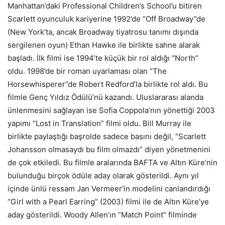
Manhattan’daki Professional Children’s School’u bitiren
Scarlett oyunculuk kariyerine 1992’de “Off Broadway”de
(New York’ta, ancak Broadway tiyatrosu tanımı dışında
sergilenen oyun) Ethan Hawke ile birlikte sahne alarak
başladı. İlk filmi ise 1994’te küçük bir rol aldığı “North”
oldu. 1998’de bir roman uyarlaması olan “The
Horsewhisperer”de Robert Redford’la birlikte rol aldı. Bu
filmle Genç Yıldız Ödülü’nü kazandı. Uluslararası alanda
ünlenmesini sağlayan ise Sofia Coppola’nın yönettiği 2003
yapımı “Lost in Translation” filmi oldu. Bill Murray ile
birlikte paylaştığı başrolde sadece basını değil, “Scarlett
Johansson olmasaydı bu film olmazdı” diyen yönetmenini
de çok etkiledi. Bu filmle aralarında BAFTA ve Altın Küre’nin
bulunduğu birçok ödüle aday olarak gösterildi. Aynı yıl
içinde ünlü ressam Jan Vermeer’in modelini canlandırdığı
“Girl with a Pearl Earring” (2003) filmi ile de Altın Küre’ye
aday gösterildi. Woody Allen’ın “Match Point” filminde