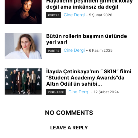
Hayallerin peşinden gitmek kolay
değil ama imkânsız da değil
Cine Dergi
-
5 Şubat 2026
PORTRE
Bütün rollerin başımın üstünde
yeri var!
Cine Dergi
-
6 Kasım 2025
PORTRE
İlayda Çetinkaya’nın “ SKIN” filmi
“Student Academy Awards”da
Altın Ödül’ün sahibi...
Cine Dergi
-
12 Şubat 2024
CINEHABER
NO COMMENTS
LEAVE A REPLY