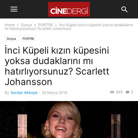
Home
Dosya
PORTRE
İnci Küpeli kızın küpesini yoksa dudaklarını
mı hatırlıyorsunuz? Scarlett Johansson
Dosya
PORTRE
İnci Küpeli kızın küpesini
yoksa dudaklarını mı
hatırlıyorsunuz? Scarlett
Johansson
948
0
By
Serdar Akbıyık
-
25 Mayıs 2010