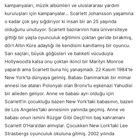
kampanyaları, müzik albümleri ve uluslararası yardım
kuruluşları için kampanyalar… Scarlett Johansson yaşamına
o kadar çok şey sığdırıyor ki insan bir an 25 yaşında
olduğunu unutuyor. Scarlett bazılarının hala üniversiteye
gittiği bir yaşta oyunculuk eğitimini çoktan geride bırakmış,
dört Altın Küre adaylığı ile kendisini kanıtlamış bir oyuncu.
Sarı saçları, büyük göğüsleri ve balıketi vücuduyla
Hollywood’a kalsa onu çoktan ikinci bir Marilyn Monroe
yapardı ama Scarlett buna hiç yanaşmadı. 22 Kasım 1984’te
New York’ta dünyaya gelmiş. Babası Danimarkalı bir mimar
annesi ise ataları Polonyalı olan Bronx’lu eşkenazi Yahudisi
bir aileden geliyor. Anne ve babası ayrı olduğu için
Scarlett’in çocukluğu bazen New York’taki babasının, bazen
de Los Angeles’taki annesinin yanında geçmiş. Anne ve
babası onun ismini Rüzgar Gibi Geçti’nin baş kahramanı
Scarlett O’Hara’dan almışlar. Çocukken New Lork’taki Lee
Strasbergs oyunculuk okuluna gitmiş. 2002 yılında