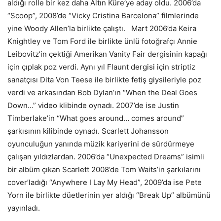
aldığı rolle bir kez daha Altın Küre’ye aday oldu. 2006’da
“Scoop”, 2008’de “Vicky Cristina Barcelona” filmlerinde
yine Woody Allen’la birlikte çalıştı. Mart 2006’da Keira
Knightley ve Tom Ford ile birlikte ünlü fotoğrafçı Annie
Leibovitz’in çektiği Amerikan Vanity Fair dergisinin kapağı
için çıplak poz verdi. Aynı yıl Flaunt dergisi için striptiz
sanatçısı Dita Von Teese ile birlikte fetiş giysileriyle poz
verdi ve arkasından Bob Dylan’ın “When the Deal Goes
Down…” video klibinde oynadı. 2007’de ise Justin
Timberlake’in “What goes around… comes around”
şarkısının kilibinde oynadı. Scarlett Johansson
oyunculuğun yanında müzik kariyerini de sürdürmeye
çalışan yıldızlardan. 2006’da “Unexpected Dreams” isimli
bir albüm çıkan Scarlett 2008’de Tom Waits’in şarkılarını
cover’ladığı “Anywhere I Lay My Head”, 2009’da ise Pete
Yorn ile birlikte düetlerinin yer aldığı “Break Up” albümünü
yayınladı.