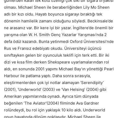
günlerden kalan tek kötü özelliği çok sıkı bir sigara tiryakisi
olması. Michael Sheen ile beraberliğinden Lily Mo Sheen
adlı bir kızı oldu. Hayatı boyunca sigarayı bıraktığı tek
dönemin hamilelik zamanı olduğunu söyledi. Beckinsale’de
ne arasanız var. Bir kere iyi bir yazar. İngiltere’de önemli bir
yarışma olan W. H. Smith Genç Yazarlar Yarışması’nda 2
defa ödül kazandı. Bunla yetinmedi Oxford Üniversitesi’nde
Rus ve Fransız edebiyatı okudu. Üniversiteyi üçüncü
sınıftayken gelen bir oyunculuk teklifi için terk etti. Bir iki
dizi ve kısa film derken Shekspeare uyarlamalarından rol
aldı, en sonunda 2001 yapımı Michael Bay’ın yönettiği Pearl
Harbour ile patlama yaptı. Daha sonra sırasıyla,
eleştirmenlerden çok iyi notlar alamayan ‘Serendipity’
(2001), ‘Underworld’ (2003) ve ‘Van Helsing’ (2004) gibi
Amerikan yapımlarında oynadı. Ayrıca tüm dünyada
beğenilen ‘The Aviator'(2004) filminde Ava Gardner
rolündeydi, bu rol için yaklaşık 10 kilo aldı. Underworld
onun hayatında dönüm noktasıdır. Michael Sheen ile