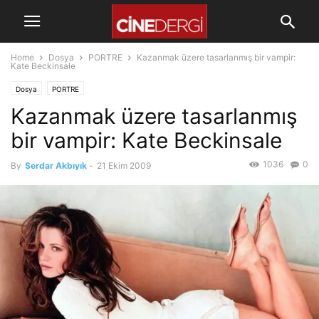
Home
Dosya
PORTRE
Kazanmak üzere tasarlanmış bir vampir:
Kate Beckinsale
Dosya
PORTRE
Kazanmak üzere tasarlanmış
bir vampir: Kate Beckinsale
1036
0
By
Serdar Akbıyık
-
21 Ekim 2009