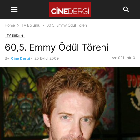
Home
TV Bölümü
60,5. Emmy Ödül Töreni
TV Bölümü
60,5. Emmy Ödül Töreni
921
0
By
Cine Dergi
-
20 Eylül 2009