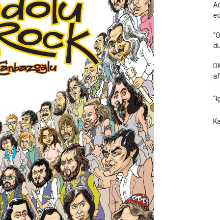
Ad
e
“O
du
DI
af
“İ
Ka