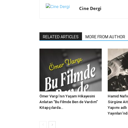
Cine Dergi
RELATED ARTICLES
MORE FROM AUTHOR
Ömer Vargı’nın Yaşam Hikayesini
Hamid Nafic
Anlatan “Bu Filmde Ben de Vardım”
Sürgüne Ait
Kitapçılarda…
Yapımı adlı 
Yayınları’nd