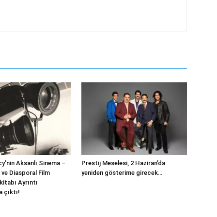
y’nin Aksanlı Sinema –
Prestij Meselesi, 2 Haziran’da
 ve Diasporal Film
yeniden gösterime girecek…
kitabı Ayrıntı
a çıktı!