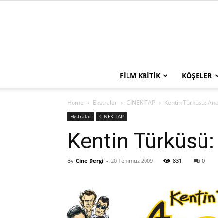
FILM KRITIK
KÖŞELER
Home
Ekstralar
CİNEKİTAP
Kentin Türküsü: An
Ekstralar
CİNEKİTAP
Kentin Türküsü
By
Cine Dergi
-
20 Temmuz 2009
831
0