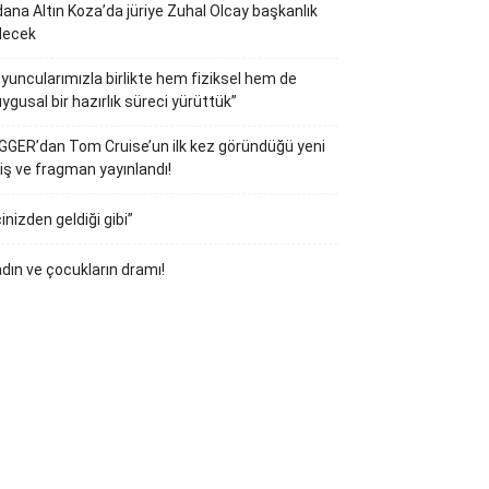
ana Altın Koza’da jüriye Zuhal Olcay başkanlık
decek
yuncularımızla birlikte hem fiziksel hem de
ygusal bir hazırlık süreci yürüttük”
GGER’dan Tom Cruise’un ilk kez göründüğü yeni
iş ve fragman yayınlandı!
çinizden geldiği gibi”
dın ve çocukların dramı!