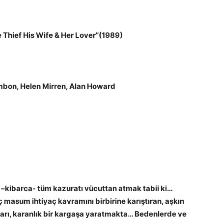
the Thief His Wife & Her Lover”(1989)
mbon, Helen Mirren, Alan Howard
–kibarca- tüm kazuratı vücuttan atmak tabii ki…
ç masum ihtiyaç kavramını birbirine karıştıran, aşkın
ları, karanlık bir kargaşa yaratmakta… Bedenlerde ve