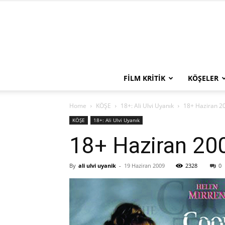
FILM KRITIK
KÖŞELER
Home
KÖŞE
18+: Ali Ulvi Uyanık
18+ Haziran 2
KÖŞE
18+: Ali Ulvi Uyanık
18+ Haziran 20
By
ali ulvi uyanik
-
19 Haziran 2009
2328
0