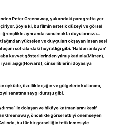
nden Peter Greenaway, yukarıdaki paragrafta yer
çiriyor. Şöyle ki, bu filmin estetik düzeyi ve görsel
ve iğrençlikle aynı anda sunulmakta duyularınıza…
utfağından yükselen ve duyguları okşayan insan sesi
teşem sofralardaki hoyratlığı gibi. ‘Halden anlayan’
kaba kuvvet gösterilerinden yılmış kadınla(Mirren),
ı yani aşığı(Howard), cinselliklerini doyasıya
 öyküde, özellikle ışığın ve gölgelerin kullanımı,
yıl sanatına saygı duruşu gibi.
aydırma’ ile dolaşan ve hikâye katmanlarını kesif
ayan Greenaway, öncelikle görsel etkiyi önemseyen
lında, bu tür bir görselliğin tetiklemesiyle