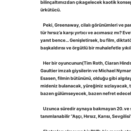
bilinçaltımızdan çıkagelecek kaotik konsep
ürkütücü.
Peki, Greenaway, cilalı görünümleri ve parl
tür hırsız’a karşı yırtıcı ve acımasız mı? Evet
yanıt bence… Genişletirsek, bu film, diktatö
başkaldırısı ve örgütlü bir muhalefetle yıkı
Her bir oyuncunun(Tim Roth, Ciaran Hinds
Gaultier imzalı giysilerin ve Michael Nyma
Esasen, filmin bütününü, olduğu gibi algı
mideniz bulanacak, yüreğiniz sızlayacak, 
bazen gülümseyecek, bazen nefret edeceks
Uzunca süredir aynaya bakmayan 20. ve şim
tanımlanabilir “Aşçı, Hırsız, Karısı, Sevgilisi”