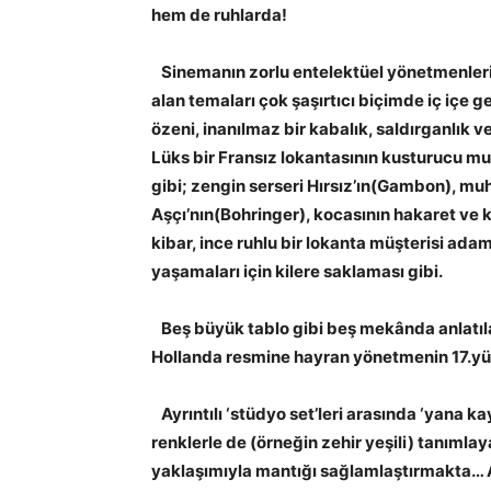
hem de ruhlarda!
Sinemanın zorlu entelektüel yönetmenleri
alan temaları çok şaşırtıcı biçimde iç içe ge
özeni, inanılmaz bir kabalık, saldırganlık 
Lüks bir Fransız lokantasının kusturucu m
gibi; zengin serseri Hırsız’ın(Gambon), muh
Aşçı’nın(Bohringer), kocasının hakaret ve 
kibar, ince ruhlu bir lokanta müşterisi adam
yaşamaları için kilere saklaması gibi.
Beş büyük tablo gibi beş mekânda anlatılan
Hollanda resmine hayran yönetmenin 17.yüz
Ayrıntılı ‘stüdyo set’leri arasında ‘yana k
renklerle de (örneğin zehir yeşili) tanıml
yaklaşımıyla mantığı sağlamlaştırmakta… As