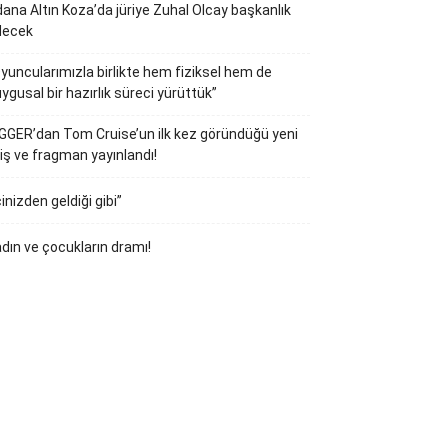
ana Altın Koza’da jüriye Zuhal Olcay başkanlık
decek
yuncularımızla birlikte hem fiziksel hem de
ygusal bir hazırlık süreci yürüttük”
GGER’dan Tom Cruise’un ilk kez göründüğü yeni
iş ve fragman yayınlandı!
çinizden geldiği gibi”
dın ve çocukların dramı!