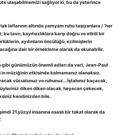
te ulaşabilmemizi sağlıyor ki, bu da yeterince
ak laflarının altında yamyam ruhu taşıyanlara / ‘her
; bu tavrı, kayıtsızlıklara karşı doğru ve etkili bir
rlüklerin, aydınların öncülüğü, ezilmişlerin
lacağına dair bir örnekleme olarak da okunabilir.
 gibi günümüzün önemli adları da var), Jean-Paul
n’ın müziğinin etkisinde kalmamanız olanaksız.
layacak vücudunuz ve ruhunuz… İştahınız kaçacak,
tüyleriniz diken diken olacak, heyecan çekecek,
iniz kendinizden bile.
di 21.yüzyıl insanına esaslı bir tokat olarak da
.