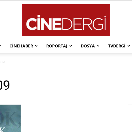
CINEHABER
RÖPORTAJ
DOSYA
TVDERGI
Cinedergi
009
09