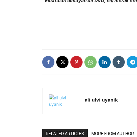
Ekstraları olmayan bir DVD; hiç merak etme
ali ulvi uyanik
RELATED ARTICLES
MORE FROM AUTHOR