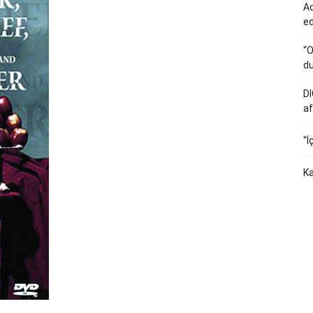
Ad
e
“O
du
DI
af
“İ
Ka