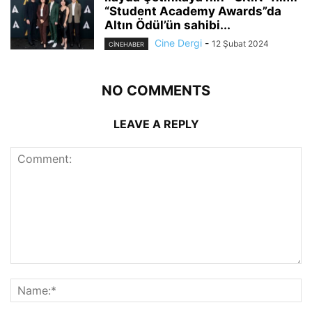
“Student Academy Awards”da
Altın Ödül’ün sahibi...
Cine Dergi
-
12 Şubat 2024
CINEHABER
NO COMMENTS
LEAVE A REPLY