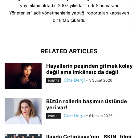
yayımlanmaktadır. 2007 yılında "Türk Sineması'nı
Yönetenler" adlı yönetmenlerle yaptığı röportajları kapsayan
bir kitap çıkardı.
RELATED ARTICLES
Hayallerin peşinden gitmek kolay
değil ama imkânsız da değil
Cine Dergi
-
5 Şubat 2026
PORTRE
Bütün rollerin başımın üstünde
yeri var!
Cine Dergi
-
6 Kasım 2025
PORTRE
İlayda Çetinkaya’nın “ SKIN” filmi