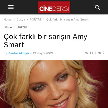
Home
Dosya
PORTRE
Çok farklı bir sarışın Amy Smart
Dosya
PORTRE
Çok farklı bir sarışın Amy
Smart
1411
0
By
Serdar Akbıyık
-
19 Mayıs 2009