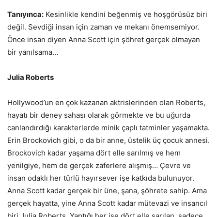
Tanıyınca:
Kesinlikle kendini beğenmiş ve hoşgörüsüz biri
değil. Sevdiği insan için zaman ve mekanı önemsemiyor.
Önce insan diyen Anna Scott için şöhret gerçek olmayan
bir yanılsama…
Julia Roberts
Hollywood’un en çok kazanan aktrislerinden olan Roberts,
hayatı bir deney sahası olarak görmekte ve bu uğurda
canlandırdığı karakterlerde minik çaplı tatminler yaşamakta.
Erin Brockovich gibi, o da bir anne, üstelik üç çocuk annesi.
Brockovich kadar yaşama dört elle sarılmış ve hem
yenilgiye, hem de gerçek zaferlere alışmış… Çevre ve
insan odaklı her türlü hayırsever işe katkıda bulunuyor.
Anna Scott kadar gerçek bir üne, şana, şöhrete sahip. Ama
gerçek hayatta, yine Anna Scott kadar mütevazi ve insancıl
biri Julia Roberts. Yaptığı her işe dört elle sarılan, sadece