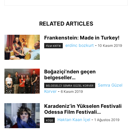
RELATED ARTICLES
Frankenstein: Made in Turkey!
erdinc bozkurt
-
10 Kasım 2019
FILM KRITIK
Boğaziçi’nden geçen
belgeseller…
Semra Güzel
BELGESELCI: SEMRA GÜZEL KORVER
Korver
-
6 Kasım 2019
Karadeniz’in Yükselen Festivali
Odessa Film Festivali…
Haktan Kaan İçel
-
1 Ağustos 2019
KÖŞE