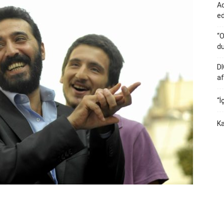
Ad
e
“O
du
DI
af
“İ
Ka