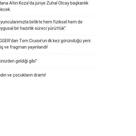
ana Altın Koza’da jüriye Zuhal Olcay başkanlık
decek
yuncularımızla birlikte hem fiziksel hem de
ygusal bir hazırlık süreci yürüttük”
GGER’dan Tom Cruise’un ilk kez göründüğü yeni
iş ve fragman yayınlandı!
çinizden geldiği gibi”
dın ve çocukların dramı!