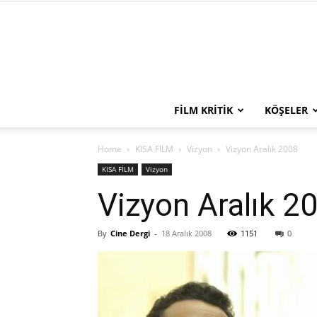
FILM KRITIK
KÖŞELER
Home
KISA FİLM
Vizyon
Vizyon Aralık 2008
KISA FİLM
Vizyon
Vizyon Aralık 2
By
Cine Dergi
-
18 Aralık 2008
1151
0