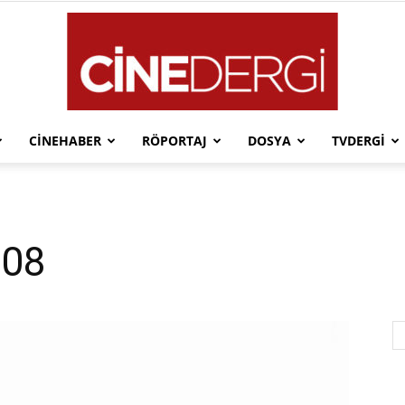
CINEHABER
RÖPORTAJ
DOSYA
TVDERGI
Cinedergi
008