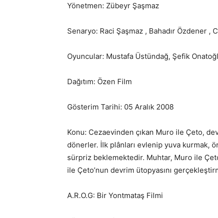
Yönetmen: Zübeyr Şaşmaz
Senaryo: Raci Şaşmaz , Bahadır Özdener , 
Oyuncular: Mustafa Üstündağ, Şefik Onatoğl
Dağıtım: Özen Film
Gösterim Tarihi: 05 Aralık 2008
Konu: Cezaevinden çıkan Muro ile Çeto, de
dönerler. İlk plânları evlenip yuva kurmak, ö
sürpriz beklemektedir. Muhtar, Muro ile Çet
ile Çeto’nun devrim ütopyasını gerçekleştir
A.R.O.G: Bir Yontmataş Filmi