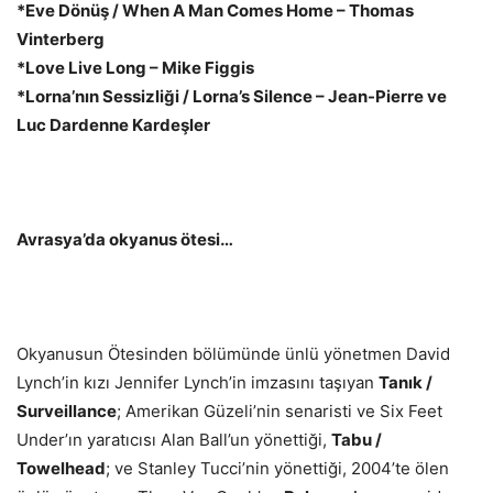
*Eve Dönüş / When A Man Comes Home – Thomas
Vinterberg
*Love Live Long – Mike Figgis
*Lorna’nın Sessizliği / Lorna’s Silence – Jean-Pierre ve
Luc Dardenne Kardeşler
Avrasya’da okyanus ötesi…
Okyanusun Ötesinden bölümünde ünlü yönetmen David
Lynch’in kızı Jennifer Lynch’in imzasını taşıyan
Tanık /
Surveillance
; Amerikan Güzeli’nin senaristi ve Six Feet
Under’ın yaratıcısı Alan Ball’un yönettiği,
Tabu /
Towelhead
; ve Stanley Tucci’nin yönettiği, 2004’te ölen