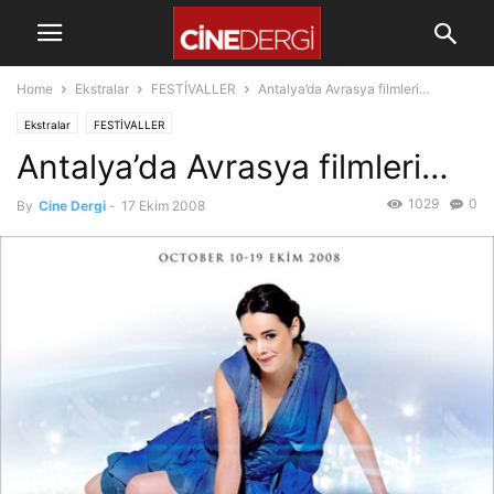
Home
Ekstralar
FESTİVALLER
Antalya’da Avrasya filmleri…
Ekstralar
FESTİVALLER
Antalya’da Avrasya filmleri…
1029
0
By
Cine Dergi
-
17 Ekim 2008