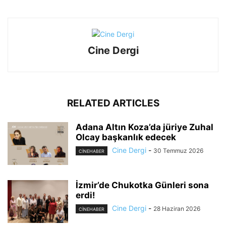
Cine Dergi
RELATED ARTICLES
Adana Altın Koza’da jüriye Zuhal
Olcay başkanlık edecek
Cine Dergi
-
30 Temmuz 2026
CINEHABER
İzmir’de Chukotka Günleri sona
erdi!
Cine Dergi
-
28 Haziran 2026
CINEHABER