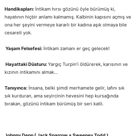
Handikapları:
İntikam hırsı gözünü öyle bürümüş ki,
hayatının hiçbir anlamı kalmamış. Kalbinin kapısını açmış ve
ona her şeyini vermeye kararlı bir kadına aşık olmaya bile
cesareti yok.
Yaşam Felsefesi:
İntikam zamanı er geç gelecek!
Hayattaki Düsturu:
Yargıç Turpin’i öldürerek, karısının ve
kızının intikamını almak…
Tanıyınca:
İnsana, belki şimdi merhamete gelir, lafını sık
sık kurduran, ama seyircinin hevesini hep kursağında
bırakan, gözünü intikam bürümüş bir seri katil.
Johnny Depp ( Jack Sparrow + Sweeney Todd )