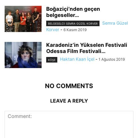
Boğaziçi’nden geçen
belgeseller…
Semra Güzel
BELGESELCI: SEMRA GÜZEL KORVER
Korver
-
6 Kasım 2019
Karadeniz’in Yükselen Festivali
Odessa Film Festivali…
Haktan Kaan İçel
-
1 Ağustos 2019
KÖŞE
NO COMMENTS
LEAVE A REPLY