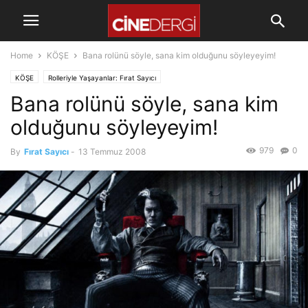
Home
KÖŞE
Bana rolünü söyle, sana kim olduğunu söyleyeyim!
KÖŞE
Rolleriyle Yaşayanlar: Fırat Sayıcı
Bana rolünü söyle, sana kim
olduğunu söyleyeyim!
979
0
By
Fırat Sayıcı
-
13 Temmuz 2008