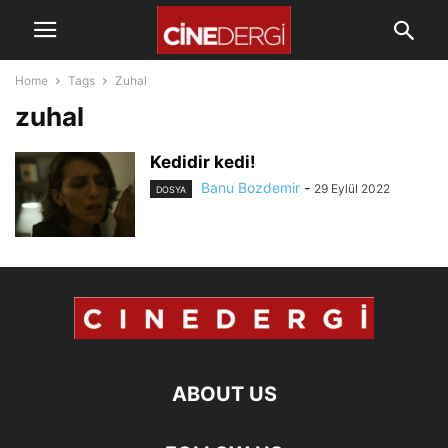
Home
Tags
Zuhal
zuhal
Kedidir kedi!
Banu Bozdemir
-
29 Eylül 2022
DOSYA
ABOUT US