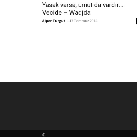
Yasak varsa, umut da vardır…
Vecide – Wadjda
Alper Turgut
-
17 Temmuz 2014
©