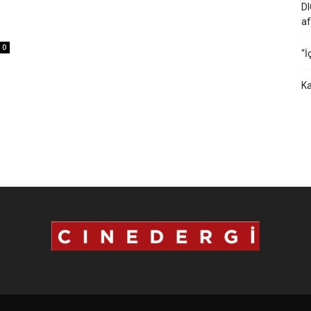
DI
af
0
“İ
Ka