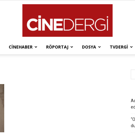
CINEHABER
RÖPORTAJ
DOSYA
TVDERGI
Cinedergi
Ad
e
“O
du