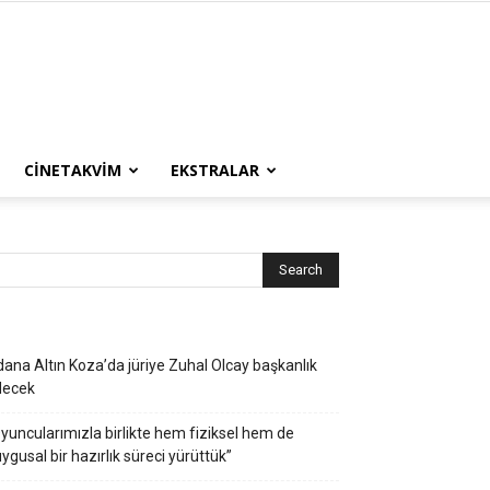
CINETAKVIM
EKSTRALAR
ana Altın Koza’da jüriye Zuhal Olcay başkanlık
decek
yuncularımızla birlikte hem fiziksel hem de
ygusal bir hazırlık süreci yürüttük”