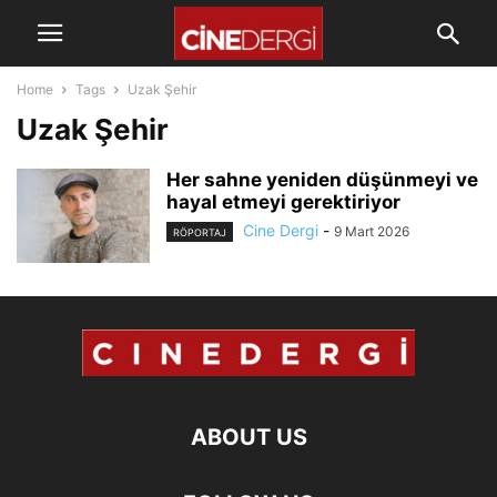
Home
Tags
Uzak Şehir
Uzak Şehir
Her sahne yeniden düşünmeyi ve
hayal etmeyi gerektiriyor
Cine Dergi
-
9 Mart 2026
RÖPORTAJ
ABOUT US