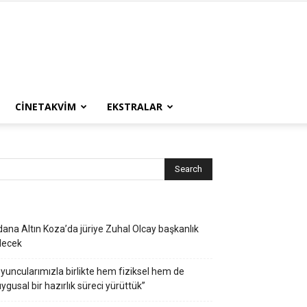
CINETAKVIM
EKSTRALAR
ana Altın Koza’da jüriye Zuhal Olcay başkanlık
decek
yuncularımızla birlikte hem fiziksel hem de
ygusal bir hazırlık süreci yürüttük”