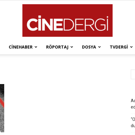
CINEHABER
RÖPORTAJ
DOSYA
TVDERGI
Cinedergi
Ad
e
“O
du