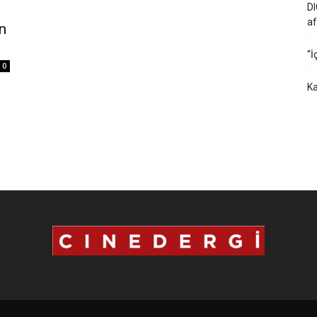
DI
af
n
“İ
0
Ka