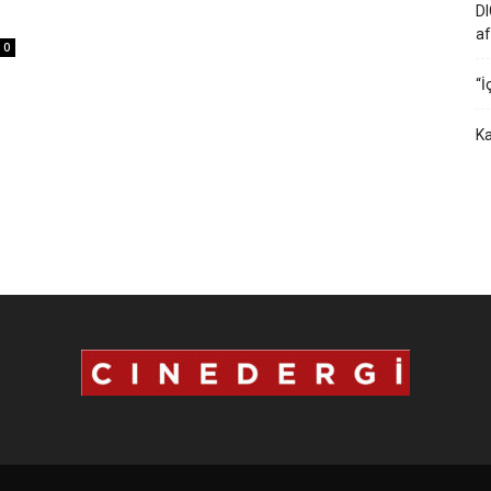
DI
…
af
0
“İ
Ka