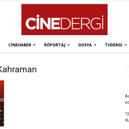
CINEHABER
RÖPORTAJ
DOSYA
TVDERGI
Cinedergi
 Kahraman
Ad
e
“O
du