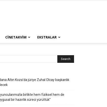
CINETAKVIM
EKSTRALAR
ana Altın Koza’da jüriye Zuhal Olcay başkanlık
decek
yuncularımızla birlikte hem fiziksel hem de
ygusal bir hazırlık süreci yürüttük”