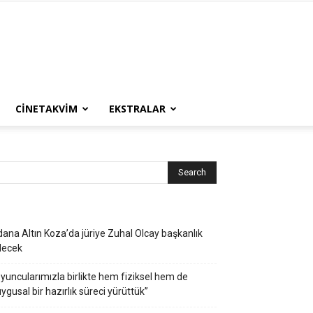
CINETAKVIM
EKSTRALAR
ana Altın Koza’da jüriye Zuhal Olcay başkanlık
decek
yuncularımızla birlikte hem fiziksel hem de
ygusal bir hazırlık süreci yürüttük”