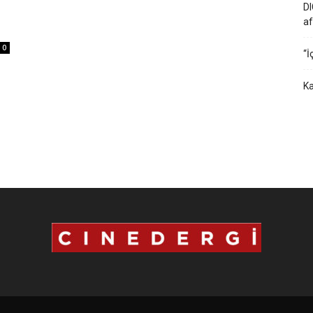
DI
af
0
“İ
Ka