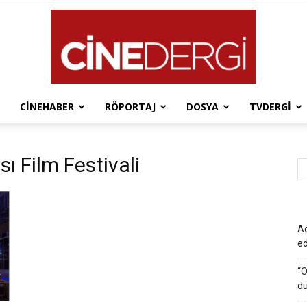
CINEHABER
RÖPORTAJ
DOSYA
TVDERGI
Cinedergi
ı Film Festivali
Ad
e
“O
du