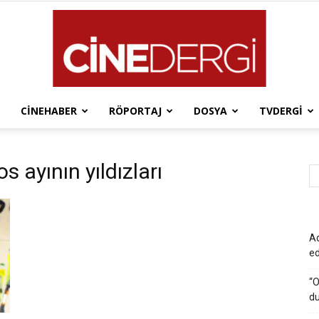
CINEHABER
RÖPORTAJ
DOSYA
TVDERGI
Cinedergi
ayının yıldızları
Ad
e
“O
du