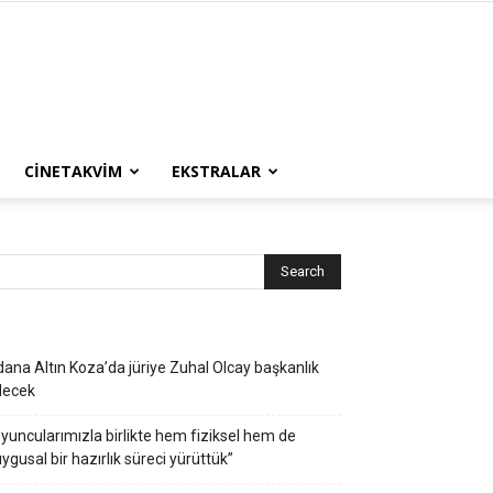
CINETAKVIM
EKSTRALAR
ana Altın Koza’da jüriye Zuhal Olcay başkanlık
decek
yuncularımızla birlikte hem fiziksel hem de
ygusal bir hazırlık süreci yürüttük”