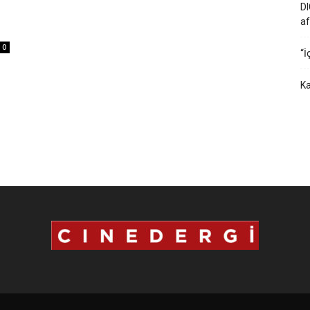
DI
af
0
“İ
Ka