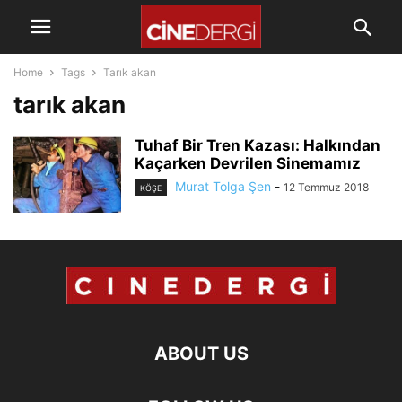
Home
Tags
Tarık akan
tarık akan
Tuhaf Bir Tren Kazası: Halkından
Kaçarken Devrilen Sinemamız
Murat Tolga Şen
-
12 Temmuz 2018
KÖŞE
ABOUT US