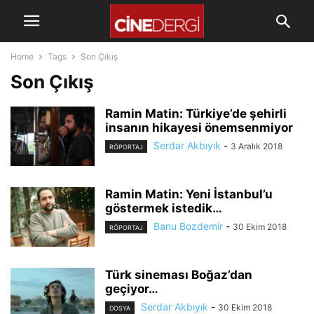
Home
Tags
Son Çıkış
Son Çıkış
Ramin Matin: Türkiye’de şehirli
insanın hikayesi önemsenmiyor
Serdar Akbıyık
-
3 Aralık 2018
RÖPORTAJ
Ramin Matin: Yeni İstanbul’u
göstermek istedik…
Banu Bozdemir
-
30 Ekim 2018
RÖPORTAJ
Türk sineması Boğaz’dan
geçiyor…
Serdar Akbıyık
-
30 Ekim 2018
DOSYA