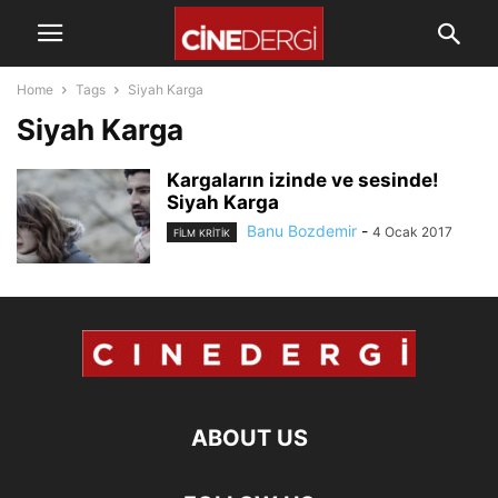
Home
Tags
Siyah Karga
Siyah Karga
Kargaların izinde ve sesinde!
Siyah Karga
Banu Bozdemir
-
4 Ocak 2017
FILM KRITIK
ABOUT US