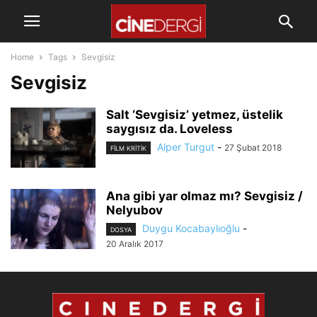
Home
Tags
Sevgisiz
Sevgisiz
Salt ‘Sevgisiz’ yetmez, üstelik
saygısız da. Loveless
Alper Turgut
-
27 Şubat 2018
FILM KRITIK
Ana gibi yar olmaz mı? Sevgisiz /
Nelyubov
Duygu Kocabaylıoğlu
-
DOSYA
20 Aralık 2017