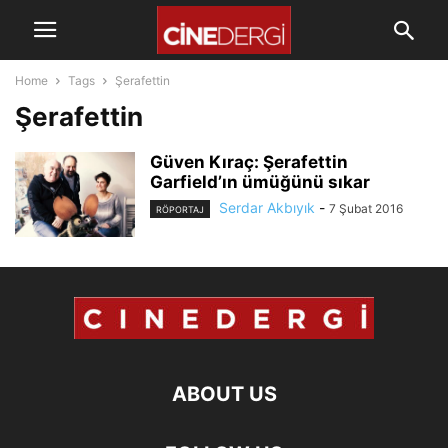
Home
Tags
Şerafettin
Şerafettin
Güven Kıraç: Şerafettin
Garfield’ın ümüğünü sıkar
Serdar Akbıyık
-
7 Şubat 2016
RÖPORTAJ
ABOUT US